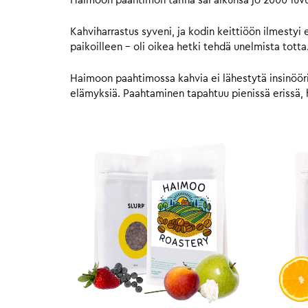
Haimoon paahtimon tarina sai alkunsa jo 2000-luv
Kahviharrastus syveni, ja kodin keittiöön ilmestyi
paikoilleen – oli oikea hetki tehdä unelmista tot
Haimoon paahtimossa kahvia ei lähestytä insinööriti
elämyksiä. Paahtaminen tapahtuu pienissä erissä, hu