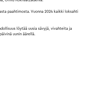
jaa, Omid Rokhsatzadehia.
masta paahtimosta. Vuonna 2024 kaikki loksahti
ollisuus löytää uusia sävyjä, vivahteita ja
äivinä uunin äärellä.