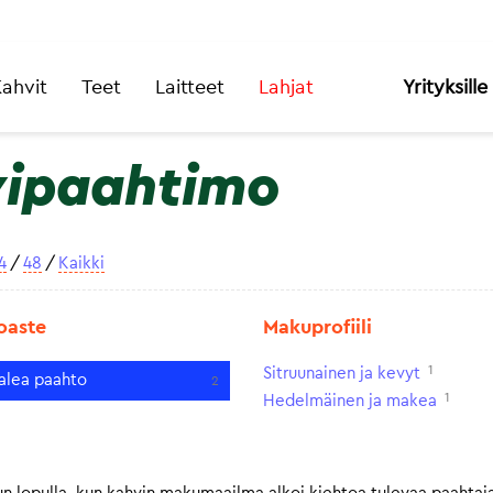
ahvit
Teet
Laitteet
Lahjat
Yrityksille
ipaahtimo
4
/
48
/
Kaikki
oaste
Makuprofiili
1
Sitruunainen ja kevyt
alea paahto
2
1
Hedelmäinen ja makea