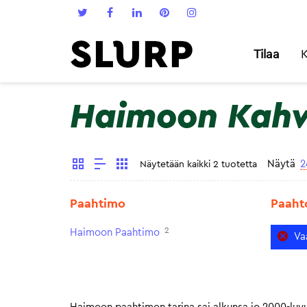
Tilaa
K
Haimoon Kahv
Näytä
2
Näytetään kaikki 2 tuotetta
Paahtimo
Paaht
2
Haimoon Paahtimo
Va