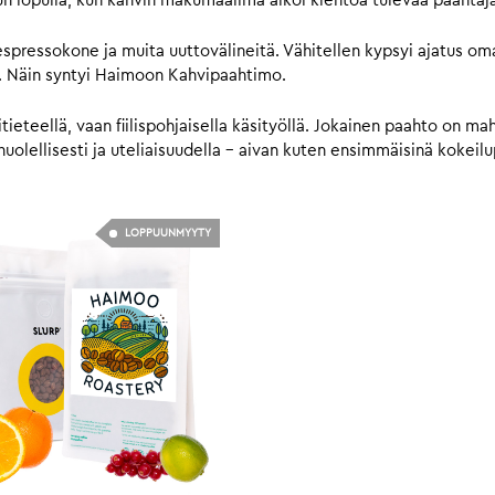
un lopulla, kun kahvin makumaailma alkoi kiehtoa tulevaa paahta
 espressokone ja muita uuttovälineitä. Vähitellen kypsyi ajatus o
ta. Näin syntyi Haimoon Kahvipaahtimo.
eteellä, vaan fiilispohjaisella käsityöllä. Jokainen paahto on mahd
olellisesti ja uteliaisuudella – aivan kuten ensimmäisinä kokeilup
LOPPUUNMYYTY