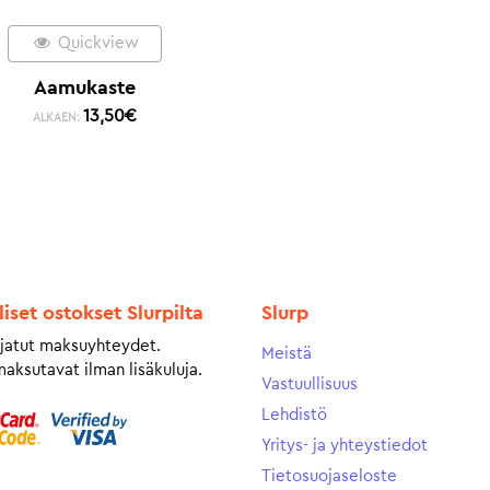
Quickview
Aamukaste
13,50
€
ALKAEN:
liset ostokset Slurpilta
Slurp
jatut maksuyhteydet.
Meistä
maksutavat ilman lisäkuluja.
Vastuullisuus
Lehdistö
Yritys- ja yhteystiedot
Tietosuojaseloste