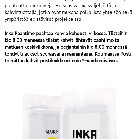
pientuottajien kahveja. He suosivat naisviljelijöitä ja
kahvintuottajia, jotka ovat mukana paikallista yhteisöä sekä
ympäristöä edistävissä projekteissa.
Inka Paahtimo paahtaa kahvia kahdesti viikossa. Tiistaihin
klo 8.00 mennessä tilatut kahvit lähtevät paahtimolta
matkaan keskiviikkona, ja perjantaihin klo 8.00 mennessä
tehdyt tilaukset seuraavana maanantaina. Kotimaassa Posti
toimittaa kahvit postiluukkuusi noin 2-4 arkipäivässä.