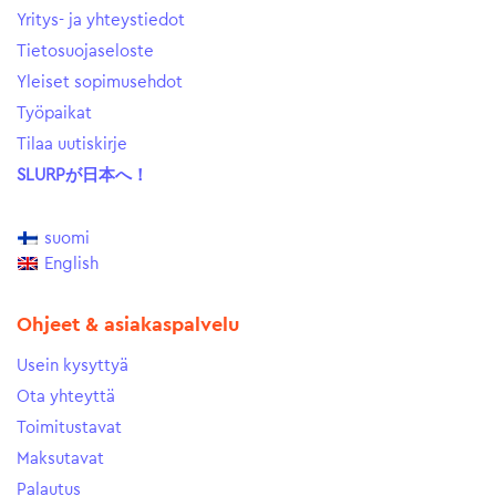
Yritys- ja yhteystiedot
Tietosuojaseloste
Yleiset sopimusehdot
Työpaikat
Tilaa uutiskirje
SLURPが日本へ！
suomi
English
Ohjeet & asiakaspalvelu
Usein kysyttyä
Ota yhteyttä
Toimitustavat
Maksutavat
Palautus