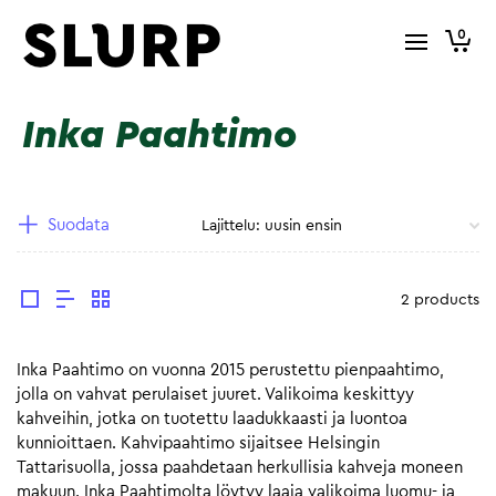
0
Inka Paahtimo
Suodata
2 products
Inka Paahtimo on vuonna 2015 perustettu pienpaahtimo,
jolla on vahvat perulaiset juuret. Valikoima keskittyy
kahveihin, jotka on tuotettu laadukkaasti ja luontoa
kunnioittaen. Kahvipaahtimo sijaitsee Helsingin
Tattarisuolla, jossa paahdetaan herkullisia kahveja moneen
makuun. Inka Paahtimolta löytyy laaja valikoima luomu- ja