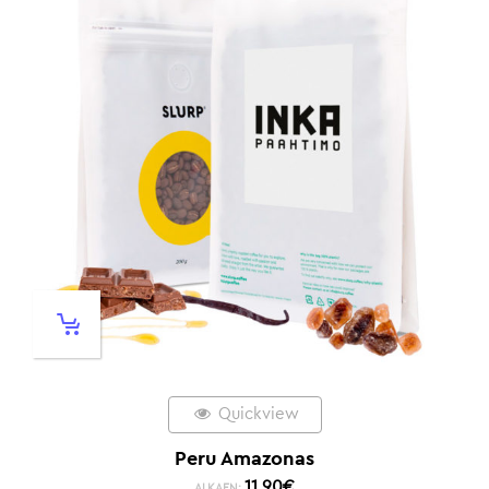
Quickview
Peru Amazonas
11,90
€
ALKAEN: