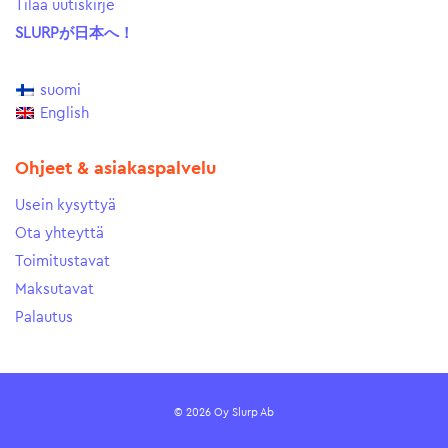
Tilaa uutiskirje
SLURPが日本へ！
suomi
English
Ohjeet & asiakaspalvelu
Usein kysyttyä
Ota yhteyttä
Toimitustavat
Maksutavat
Palautus
© 2026 Oy Slurp Ab