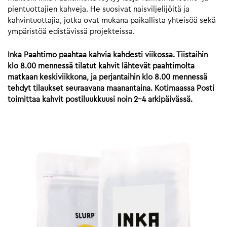
pientuottajien kahveja. He suosivat naisviljelijöitä ja
kahvintuottajia, jotka ovat mukana paikallista yhteisöä sekä
ympäristöä edistävissä projekteissa.
Inka Paahtimo paahtaa kahvia kahdesti viikossa. Tiistaihin
klo 8.00 mennessä tilatut kahvit lähtevät paahtimolta
matkaan keskiviikkona, ja perjantaihin klo 8.00 mennessä
tehdyt tilaukset seuraavana maanantaina. Kotimaassa Posti
toimittaa kahvit postiluukkuusi noin 2-4 arkipäivässä.