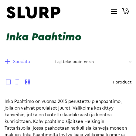
0
Inka Paahtimo
Suodata
1 product
Inka Paahtimo on vuonna 2015 perustettu pienpaahtimo,
jolla on vahvat perulaiset juuret. Valikoima keskittyy
kahveihin, jotka on tuotettu laadukkaasti ja luontoa
kunnioittaen. Kahvipaahtimo sijaitsee Helsingin
Tattarisuolla, jossa paahdetaan herkullisia kahveja moneen
makuun. Inka Paahtimolta löytyy laaja valikoima luomu- ja