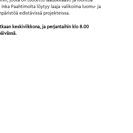
hin, jotka on tuotettu laadukkaasti ja luontoa
 Inka Paahtimolta löytyy laaja valikoima luomu- ja
mpäristöä edistävissä projekteissa.
kaan keskiviikkona, ja perjantaihin klo 8.00
päivässä.