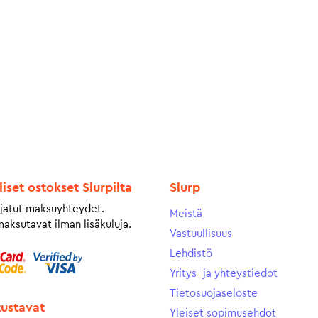
liset ostokset Slurpilta
Slurp
jatut maksuyhteydet.
Meistä
maksutavat ilman lisäkuluja.
Vastuullisuus
Lehdistö
Yritys- ja yhteystiedot
Tietosuojaseloste
tustavat
Yleiset sopimusehdot