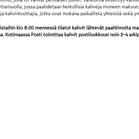
mo, jolla on vahvat perulaiset juuret. Valikoima keskittyy kahvei
ttarisuolla, jossa paahdetaan herkullisia kahveja moneen makuun.
ä ja kahvintuottajia, jotka ovat mukana paikallista yhteisöä sekä y
istaihin klo 8.00 mennessä tilatut kahvit lähtevät paahtimolta mat
 Kotimaassa Posti toimittaa kahvit postiluukkuusi noin 2-4 arki