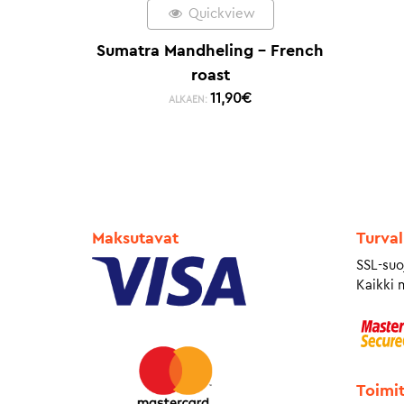
Quickview
Sumatra Mandheling – French
roast
11,90
€
ALKAEN:
Maksutavat
Turval
SSL-suo
Kaikki 
Toimi