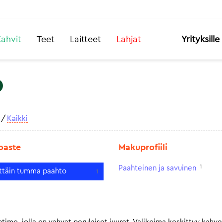
ahvit
Teet
Laitteet
Lahjat
Yrityksille
o
/
Kaikki
oaste
Makuprofiili
1
Paahteinen ja savuinen
ittäin tumma paahto
1