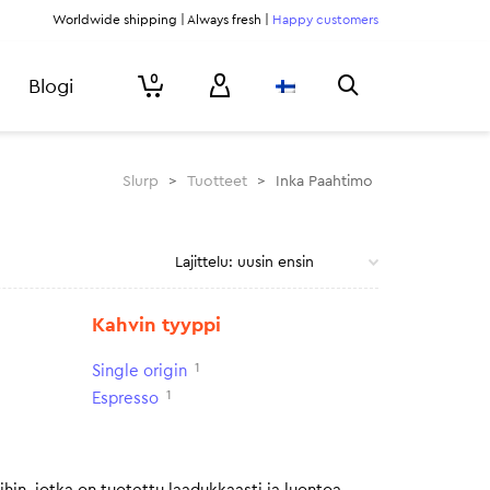
Worldwide shipping | Always fresh |
Happy customers
0
Blogi
Slurp
>
Tuotteet
>
Inka Paahtimo
Kahvin tyyppi
1
Single origin
1
Espresso