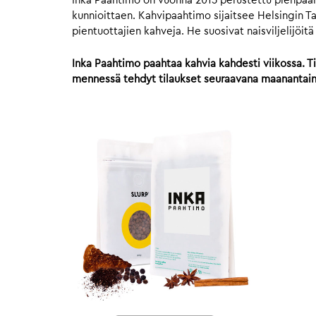
Inka Paahtimo on vuonna 2015 perustettu pienpaahti
kunnioittaen. Kahvipaahtimo sijaitsee Helsingin Ta
pientuottajien kahveja. He suosivat naisviljelijöit
Inka Paahtimo paahtaa kahvia kahdesti viikossa. Ti
mennessä tehdyt tilaukset seuraavana maanantaina.