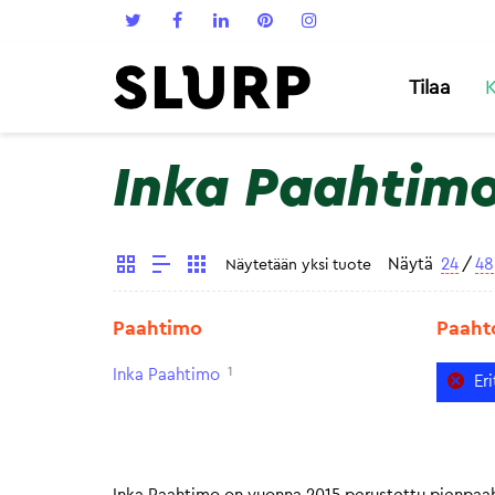
Tilaa
K
Inka Paahtim
Näytä
24
/
48
Näytetään yksi tuote
Paahtimo
Paaht
1
Inka Paahtimo
Er