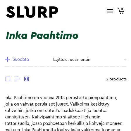
0
Inka Paahtimo
Suodata
3 products
Inka Paahtimo on vuonna 2015 perustettu pienpaahtimo,
jolla on vahvat perulaiset juuret. Valikoima keskittyy
kahveihin, jotka on tuotettu laadukkaasti ja luontoa
kunnioittaen. Kahvipaahtimo sijaitsee Helsingin
Tattarisuolla, jossa paahdetaan herkullisia kahveja moneen
makuun. Inka Paahtimolta löytyy laaja valikoima luomu- ja