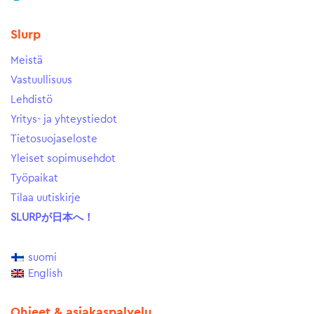
Slurp
Meistä
Vastuullisuus
Lehdistö
Yritys- ja yhteystiedot
Tietosuojaseloste
Yleiset sopimusehdot
Työpaikat
Tilaa uutiskirje
SLURPが日本へ！
suomi
English
Ohjeet & asiakaspalvelu