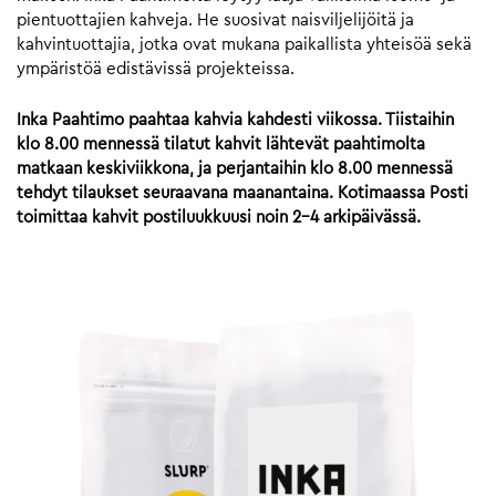
pientuottajien kahveja. He suosivat naisviljelijöitä ja
kahvintuottajia, jotka ovat mukana paikallista yhteisöä sekä
ympäristöä edistävissä projekteissa.
Inka Paahtimo paahtaa kahvia kahdesti viikossa. Tiistaihin
klo 8.00 mennessä tilatut kahvit lähtevät paahtimolta
matkaan keskiviikkona, ja perjantaihin klo 8.00 mennessä
tehdyt tilaukset seuraavana maanantaina. Kotimaassa Posti
toimittaa kahvit postiluukkuusi noin 2-4 arkipäivässä.