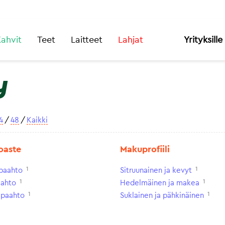
ahvit
Teet
Laitteet
Lahjat
Yrityksille
y
4
/
48
/
Kaikki
oaste
Makuprofiili
1
1
paahto
Sitruunainen ja kevyt
1
1
aahto
Hedelmäinen ja makea
1
1
paahto
Suklainen ja pähkinäinen