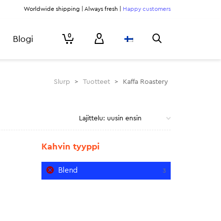
Worldwide shipping | Always fresh |
Happy customers
0
Blogi
Slurp
>
Tuotteet
>
Kaffa Roastery
Kahvin tyyppi
Blend
3