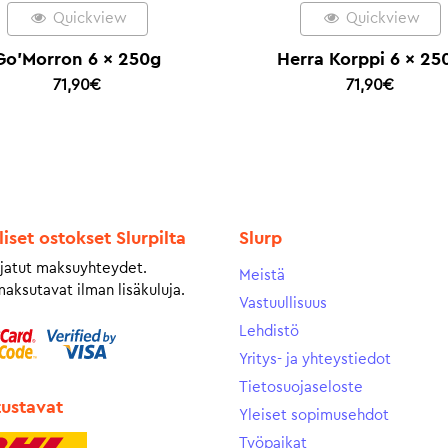
Quickview
Quickview
Go’Morron 6 x 250g
Herra Korppi 6 x 25
71,90
€
71,90
€
liset ostokset Slurpilta
Slurp
jatut maksuyhteydet.
Meistä
maksutavat ilman lisäkuluja.
Vastuullisuus
Lehdistö
Yritys- ja yhteystiedot
Tietosuojaseloste
tustavat
Yleiset sopimusehdot
Työpaikat