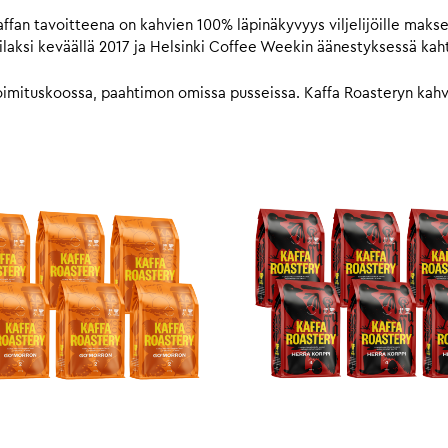
fan tavoitteena on kahvien 100% läpinäkyvyys viljelijöille makse
laksi keväällä 2017 ja Helsinki Coffee Weekin äänestyksessä kah
imituskoossa, paahtimon omissa pusseissa. Kaffa Roasteryn kahvit 