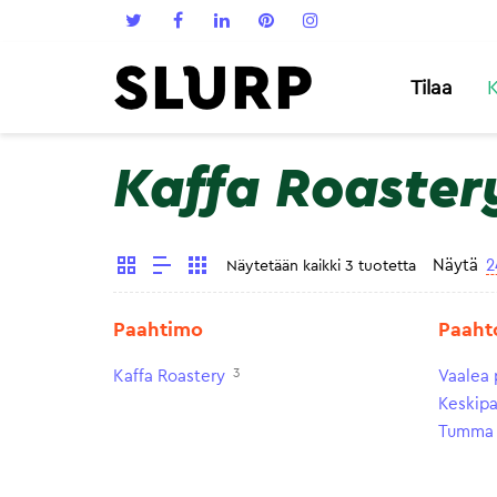
Tilaa
K
Kaffa Roaster
Näytä
2
Näytetään kaikki 3 tuotetta
Paahtimo
Paaht
3
Kaffa Roastery
Vaalea 
Keskip
Tumma 