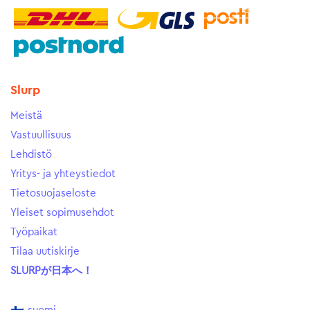
Slurp
Meistä
Vastuullisuus
Lehdistö
Yritys- ja yhteystiedot
Tietosuojaseloste
Yleiset sopimusehdot
Työpaikat
Tilaa uutiskirje
SLURPが日本へ！