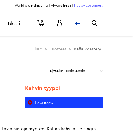
Worldwide shipping | Always fresh |
Happy customers
0
Blogi
Slurp
>
Tuotteet
>
Kaffa Roastery
Kahvin tyyppi
Espresso
1
ttavia hintoja myöten. Kaffan kahvila Helsingin