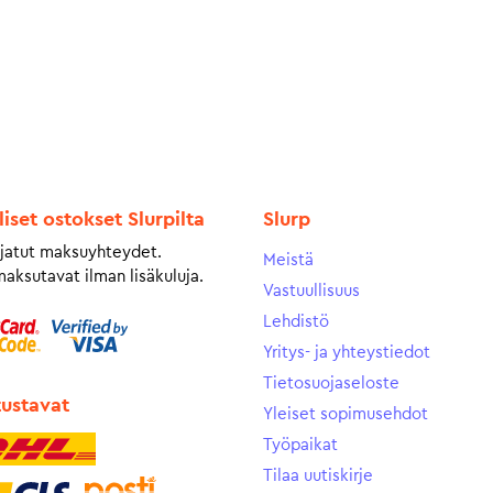
liset ostokset Slurpilta
Slurp
jatut maksuyhteydet.
Meistä
maksutavat ilman lisäkuluja.
Vastuullisuus
Lehdistö
Yritys- ja yhteystiedot
Tietosuojaseloste
tustavat
Yleiset sopimusehdot
Työpaikat
Tilaa uutiskirje