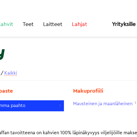
ahvit
Teet
Laitteet
Lahjat
Yrityksille
y
/
Kaikki
oaste
Makuprofiili
1
Mausteinen ja maanläheinen
mma paahto
1
fan tavoitteena on kahvien 100% läpinäkyvyys viljelijöille makse