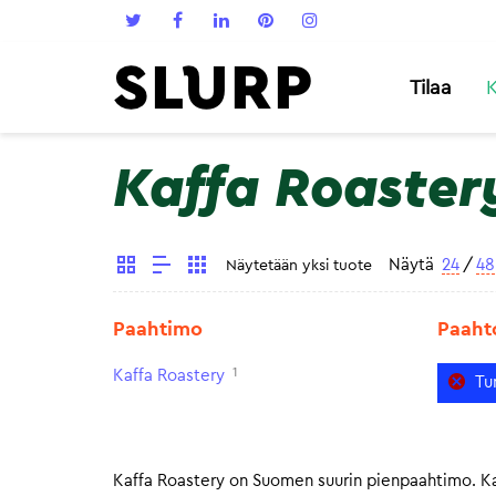
Tilaa
K
Kaffa Roaster
Näytä
24
/
48
Näytetään yksi tuote
Paahtimo
Paaht
1
Kaffa Roastery
Tu
Kaffa Roastery on Suomen suurin pienpaahtimo. Kaf