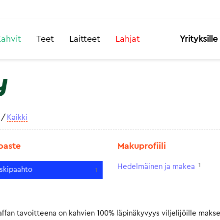
ahvit
Teet
Laitteet
Lahjat
Yrityksille
y
/
Kaikki
oaste
Makuprofiili
1
Hedelmäinen ja makea
skipaahto
1
fan tavoitteena on kahvien 100% läpinäkyvyys viljelijöille makse