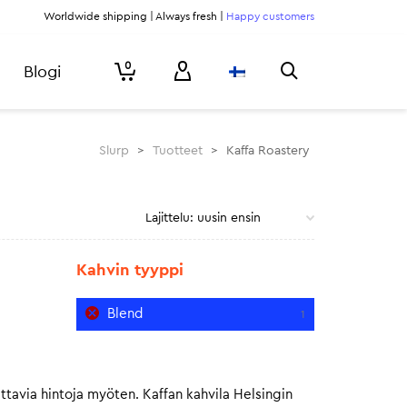
Worldwide shipping | Always fresh |
Happy customers
0
Blogi
Slurp
>
Tuotteet
>
Kaffa Roastery
Kahvin tyyppi
Blend
1
ttavia hintoja myöten. Kaffan kahvila Helsingin