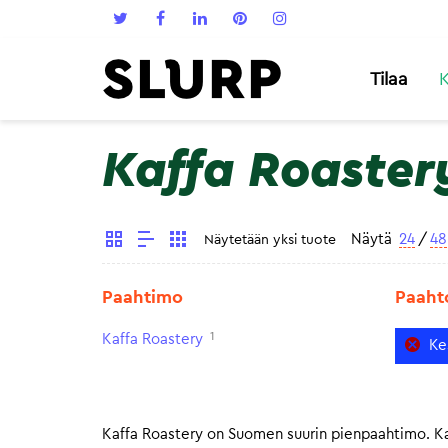
Tilaa
K
Kaffa Roaster
Näytä
24
/
48
Näytetään yksi tuote
Paahtimo
Paaht
1
Kaffa Roastery
Ke
Kaffa Roastery on Suomen suurin pienpaahtimo. Kaf