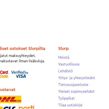
liset ostokset Slurpilta
Slurp
jatut maksuyhteydet.
Meistä
maksutavat ilman lisäkuluja.
Vastuullisuus
Lehdistö
Yritys- ja yhteystiedot
Tietosuojaseloste
tustavat
Yleiset sopimusehdot
Työpaikat
Tilaa uutiskirje