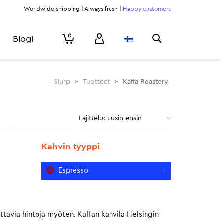
Worldwide shipping | Always fresh |
Happy customers
0
Blogi
Slurp
>
Tuotteet
>
Kaffa Roastery
Kahvin tyyppi
Espresso
1
ttavia hintoja myöten. Kaffan kahvila Helsingin