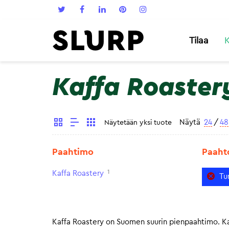
Tilaa
K
Kaffa Roaster
Näytä
24
/
48
Näytetään yksi tuote
Paahtimo
Paaht
1
Kaffa Roastery
Tu
Kaffa Roastery on Suomen suurin pienpaahtimo. Kaf