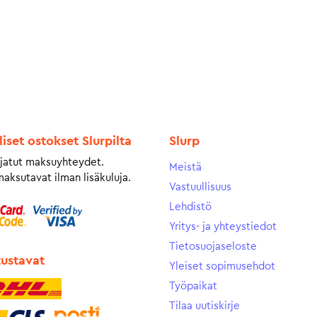
liset ostokset Slurpilta
Slurp
jatut maksuyhteydet.
Meistä
maksutavat ilman lisäkuluja.
Vastuullisuus
Lehdistö
Yritys- ja yhteystiedot
Tietosuojaseloste
tustavat
Yleiset sopimusehdot
Työpaikat
Tilaa uutiskirje