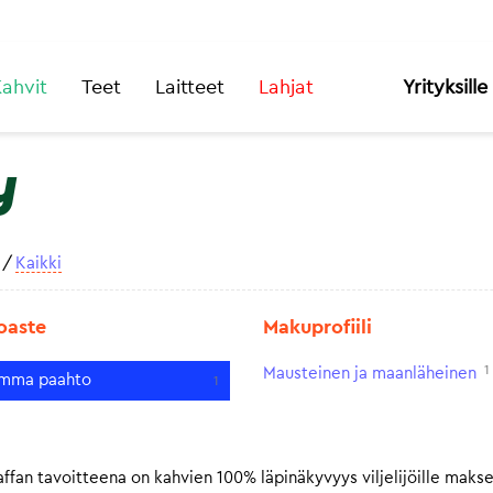
ahvit
Teet
Laitteet
Lahjat
Yrityksille
y
/
Kaikki
oaste
Makuprofiili
1
Mausteinen ja maanläheinen
mma paahto
1
fan tavoitteena on kahvien 100% läpinäkyvyys viljelijöille makse