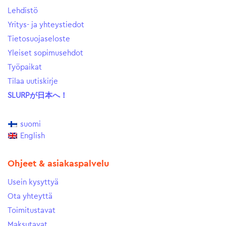
Lehdistö
Yritys- ja yhteystiedot
Tietosuojaseloste
Yleiset sopimusehdot
Työpaikat
Tilaa uutiskirje
SLURPが日本へ！
suomi
English
Ohjeet & asiakaspalvelu
Usein kysyttyä
Ota yhteyttä
Toimitustavat
Maksutavat