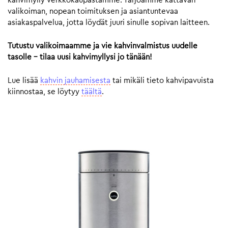
kahvimylly verkkokaupastamme. Tarjoamme kattavan
valikoiman, nopean toimituksen ja asiantuntevaa
asiakaspalvelua, jotta löydät juuri sinulle sopivan laitteen.
Tutustu valikoimaamme ja vie kahvinvalmistus uudelle
tasolle – tilaa uusi kahvimyllysi jo tänään!
Lue lisää
kahvin jauhamisesta
tai mikäli tieto kahvipavuista
kiinnostaa, se löytyy
täältä
.