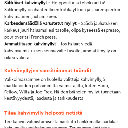
Sähköiset kahvimyllyt
– Helppoutta ja tehokkuutta!
Sähkömylly on ihanteellinen kotikäyttöön ja suurempienkin
kahvimäärien jauhamiseen.
Karkeudensäädöllä varustetut myllyt
– Säädä jauhatuksen
karkeus juuri haluamallesi tasolle, olipa kyseessä espresso,
pour-over tai French press.
Ammattitason kahvimyllyt
– Jos haluat viedä
kahvinvalmistuksen seuraavalle tasolle, ammattimylly on
oikea valinta.
Kahvimyllyjen suosituimmat brändit
Valikoimassamme on huolella valittuja kahvimyllyjä
markkinoiden parhaimmilta valmistajilta, kuten Hario,
Fellow, Wilfa ja Joe Frex. Näiden brändien myllyt tunnetaan
kestävyydestä, laadusta ja tarkkuudesta.
Tilaa kahvimylly helposti netistä
Tee kahvin valmistamisesta nautinto hankkimalla laadukas