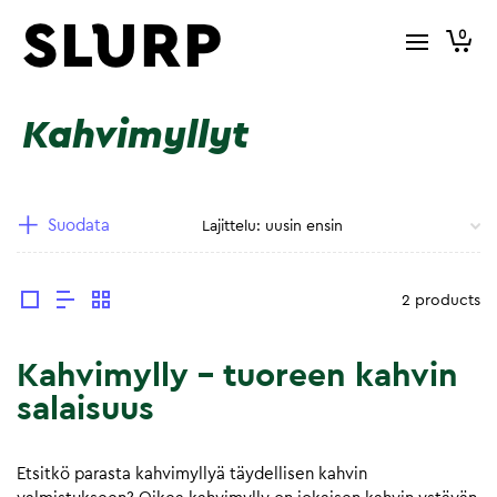
0
Kahvimyllyt
Suodata
2 products
Kahvimylly – tuoreen kahvin
salaisuus
Etsitkö parasta kahvimyllyä täydellisen kahvin