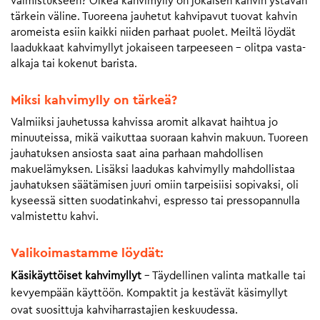
valmistukseen? Oikea kahvimylly on jokaisen kahvin ystävän
tärkein väline. Tuoreena jauhetut kahvipavut tuovat kahvin
aromeista esiin kaikki niiden parhaat puolet. Meiltä löydät
laadukkaat kahvimyllyt jokaiseen tarpeeseen – olitpa vasta-
alkaja tai kokenut barista.
Miksi kahvimylly on tärkeä?
Valmiiksi jauhetussa kahvissa aromit alkavat haihtua jo
minuuteissa, mikä vaikuttaa suoraan kahvin makuun. Tuoreen
jauhatuksen ansiosta saat aina parhaan mahdollisen
makuelämyksen. Lisäksi laadukas kahvimylly mahdollistaa
jauhatuksen säätämisen juuri omiin tarpeisiisi sopivaksi, oli
kyseessä sitten suodatinkahvi, espresso tai pressopannulla
valmistettu kahvi.
Valikoimastamme löydät:
Käsikäyttöiset kahvimyllyt
– Täydellinen valinta matkalle tai
kevyempään käyttöön. Kompaktit ja kestävät käsimyllyt
ovat suosittuja kahviharrastajien keskuudessa.