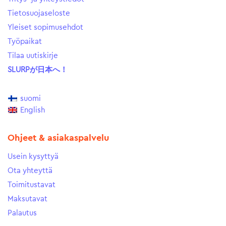
Tietosuojaseloste
Yleiset sopimusehdot
Työpaikat
Tilaa uutiskirje
SLURPが日本へ！
suomi
English
Ohjeet & asiakaspalvelu
Usein kysyttyä
Ota yhteyttä
Toimitustavat
Maksutavat
Palautus