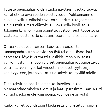
Tutustu pienpaahtimoiden taidonnäytteisiin, jotka tuovat
kahvihetkiisi aivan uuden ulottuvuuden. Valikoimamme
huolella valitut erikoiskahvit on suunniteltu tarjoamaan
ainutlaatuisia makuelämyksiä – jokaisella kupillisella.
Jokainen kahvi on käsin poimittu, vastuullisesti tuotettu ja
vastapaahdettu, jotta saat aina tuoreinta ja parasta laatua.
Olitpa vaaleapaahtoisten, keskipaahtoisten tai
tummapaahtoisten kahvien ystävä tai etsit täydellistä
espressoa, löydät varmasti suosikkisi monipuolisesta
valikoimastamme. Suomalaiset pienpaahtimot panostavat
paitsi laatuun, myös kahvintuotannon eettisyyteen ja
kestävyyteen, joten voit nauttia kahvistasi hyvillä mielin.
Tilaa kahvit helposti suoraan kotiovellesi ja koe
pienpaahtimokahvien tuoreus ja laatu parhaimmillaan. Nauti
kahvista, joka ei ole vain juoma, vaan osa elämystä!
Kaikki kahvit paahdetaan tilauksesta ja lähetetään sinulle