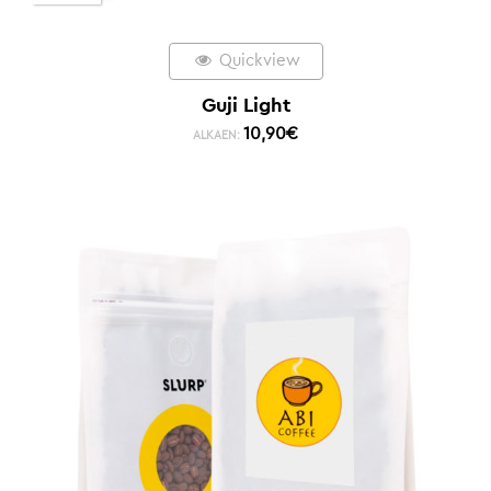
Quickview
Guji Light
10,90
€
ALKAEN: