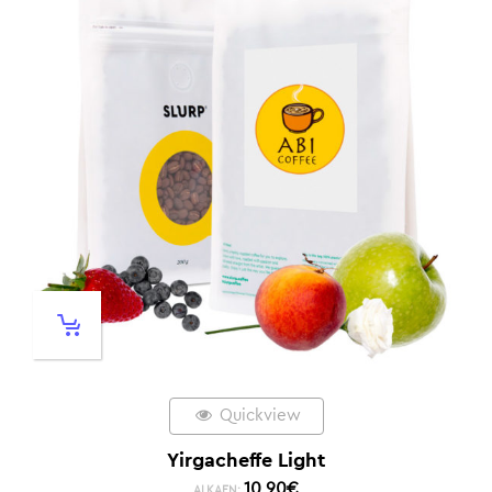
Quickview
Yirgacheffe Light
10,90
€
ALKAEN: