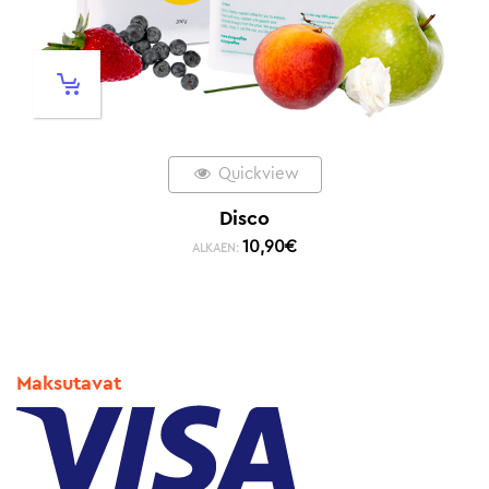
Quickview
Disco
10,90
€
ALKAEN:
Maksutavat