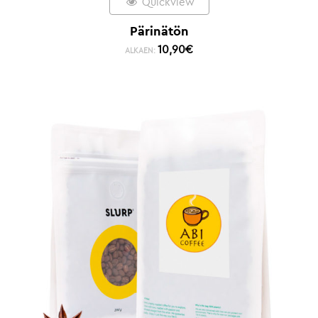
Quickview
Pärinätön
10,90
€
ALKAEN: