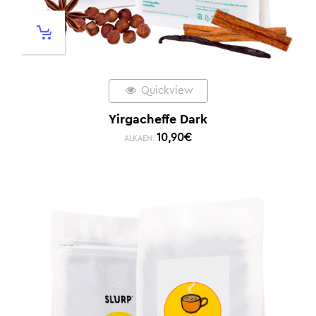
Quickview
Yirgacheffe Dark
10,90
€
ALKAEN: