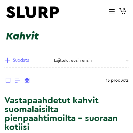
0
Kahvit
Suodata
13 products
Vastapaahdetut kahvit
suomalaisilta
pienpaahtimoilta – suoraan
kotiisi