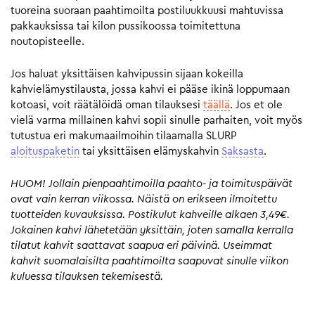
tuoreina suoraan paahtimoilta postiluukkuusi mahtuvissa
pakkauksissa tai kilon pussikoossa toimitettuna
noutopisteelle.
Jos haluat yksittäisen kahvipussin sijaan kokeilla
kahvielämystilausta, jossa kahvi ei pääse ikinä loppumaan
kotoasi, voit räätälöidä oman tilauksesi
täällä
. Jos et ole
vielä varma millainen kahvi sopii sinulle parhaiten, voit myös
tutustua eri makumaailmoihin tilaamalla SLURP
aloituspaketin
tai yksittäisen elämyskahvin
Saksasta
.
HUOM! Jollain pienpaahtimoilla paahto- ja toimituspäivät
ovat vain kerran viikossa. Näistä on erikseen ilmoitettu
tuotteiden kuvauksissa. Postikulut kahveille alkaen 3,49€.
Jokainen kahvi lähetetään yksittäin, joten samalla kerralla
tilatut kahvit saattavat saapua eri päivinä. Useimmat
kahvit suomalaisilta paahtimoilta saapuvat sinulle viikon
kuluessa tilauksen tekemisestä.