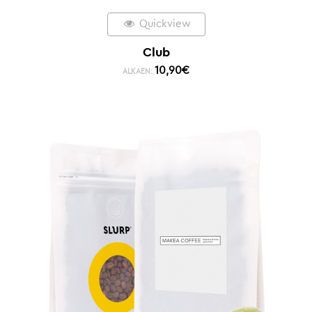
Quickview
Club
10,90
€
ALKAEN: