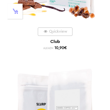
Quickview
Club
10,90
€
ALKAEN: