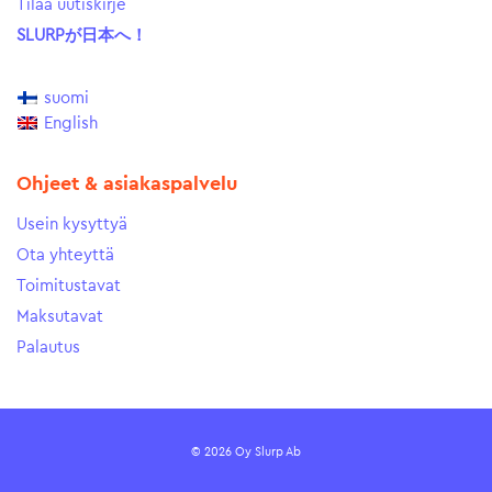
Tilaa uutiskirje
SLURPが日本へ！
suomi
English
Ohjeet & asiakaspalvelu
Usein kysyttyä
Ota yhteyttä
Toimitustavat
Maksutavat
Palautus
© 2026 Oy Slurp Ab