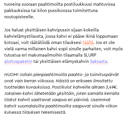
tuoreina suoraan paahtimoilta postiluukkuusi mahtuvissa
pakkauksissa tai kilon pussikoossa toimitettuna
noutopisteelle.
Jos haluat yksittäisen kahvipussin sijaan kokeilla
kahvielämystilausta, jossa kahvi ei pääse ikinä loppumaan
kotoasi, voit räätälöidä oman tilauksesi
täällä
. Jos et ole
vielä varma millainen kahvi sopii sinulle parhaiten, voit myös
tutustua eri makumaailmoihin tilaamalla SLURP
aloituspaketin
tai yksittäisen elämyskahvin
Saksasta
.
HUOM! Jollain pienpaahtimoilla paahto- ja toimituspäivät
ovat vain kerran viikossa. Näistä on erikseen ilmoitettu
tuotteiden kuvauksissa. Postikulut kahveille alkaen 3,49€.
Jokainen kahvi lähetetään yksittäin, joten samalla kerralla
tilatut kahvit saattavat saapua eri päivinä. Useimmat
kahvit suomalaisilta paahtimoilta saapuvat sinulle viikon
kuluessa tilauksen tekemisestä.