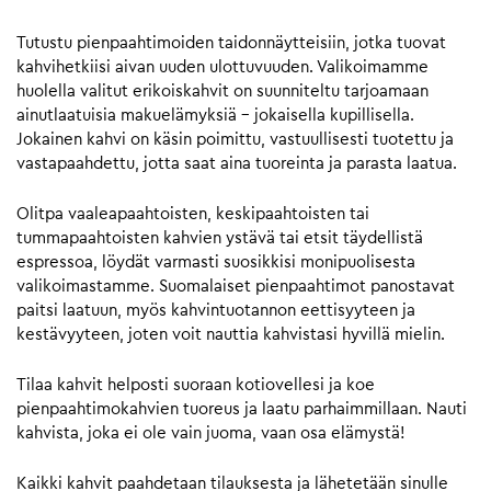
Tutustu pienpaahtimoiden taidonnäytteisiin, jotka tuovat
kahvihetkiisi aivan uuden ulottuvuuden. Valikoimamme
huolella valitut erikoiskahvit on suunniteltu tarjoamaan
ainutlaatuisia makuelämyksiä – jokaisella kupillisella.
Jokainen kahvi on käsin poimittu, vastuullisesti tuotettu ja
vastapaahdettu, jotta saat aina tuoreinta ja parasta laatua.
Olitpa vaaleapaahtoisten, keskipaahtoisten tai
tummapaahtoisten kahvien ystävä tai etsit täydellistä
espressoa, löydät varmasti suosikkisi monipuolisesta
valikoimastamme. Suomalaiset pienpaahtimot panostavat
paitsi laatuun, myös kahvintuotannon eettisyyteen ja
kestävyyteen, joten voit nauttia kahvistasi hyvillä mielin.
Tilaa kahvit helposti suoraan kotiovellesi ja koe
pienpaahtimokahvien tuoreus ja laatu parhaimmillaan. Nauti
kahvista, joka ei ole vain juoma, vaan osa elämystä!
Kaikki kahvit paahdetaan tilauksesta ja lähetetään sinulle