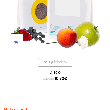
Quickview
Disco
10,90
€
ALKAEN:
Maksutavat