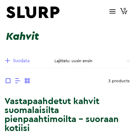
0
Kahvit
Suodata
3 products
Vastapaahdetut kahvit
suomalaisilta
pienpaahtimoilta – suoraan
kotiisi