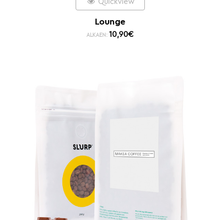
Quickview
Lounge
10,90
€
ALKAEN: