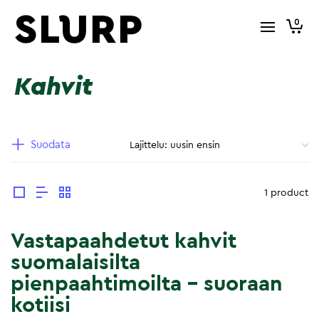
0
Kahvit
Suodata
1 product
Vastapaahdetut kahvit
suomalaisilta
pienpaahtimoilta – suoraan
kotiisi