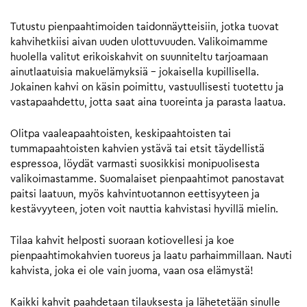
Tutustu pienpaahtimoiden taidonnäytteisiin, jotka tuovat
kahvihetkiisi aivan uuden ulottuvuuden. Valikoimamme
huolella valitut erikoiskahvit on suunniteltu tarjoamaan
ainutlaatuisia makuelämyksiä – jokaisella kupillisella.
Jokainen kahvi on käsin poimittu, vastuullisesti tuotettu ja
vastapaahdettu, jotta saat aina tuoreinta ja parasta laatua.
Olitpa vaaleapaahtoisten, keskipaahtoisten tai
tummapaahtoisten kahvien ystävä tai etsit täydellistä
espressoa, löydät varmasti suosikkisi monipuolisesta
valikoimastamme. Suomalaiset pienpaahtimot panostavat
paitsi laatuun, myös kahvintuotannon eettisyyteen ja
kestävyyteen, joten voit nauttia kahvistasi hyvillä mielin.
Tilaa kahvit helposti suoraan kotiovellesi ja koe
pienpaahtimokahvien tuoreus ja laatu parhaimmillaan. Nauti
kahvista, joka ei ole vain juoma, vaan osa elämystä!
Kaikki kahvit paahdetaan tilauksesta ja lähetetään sinulle