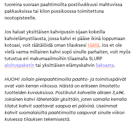
tuoreina suoraan paahtimoilta postiluukkuusi mahtuvissa
pakkauksissa tai kilon pussikoossa toimitettuna
noutopisteelle.
Jos haluat yksittäisen kahvipussin sijaan kokeilla
kahvielämystilausta, jossa kahvi ei pääse ikinä loppumaan
kotoasi, voit räätälöidä oman tilauksesi
täällä
. Jos et ole
vielä varma millainen kahvi sopii sinulle parhaiten, voit myös
tutustua eri makumaailmoihin tilaamalla SLURP
aloituspaketin
tai yksittäisen elämyskahvin
Saksasta
.
HUOM! Jollain pienpaahtimoilla paahto- ja toimituspäivät
ovat vain kerran viikossa. Näistä on erikseen ilmoitettu
tuotteiden kuvauksissa. Postikulut kahveille alkaen 3,49€.
Jokainen kahvi lähetetään yksittäin, joten samalla kerralla
tilatut kahvit saattavat saapua eri päivinä. Useimmat
kahvit suomalaisilta paahtimoilta saapuvat sinulle viikon
kuluessa tilauksen tekemisestä.