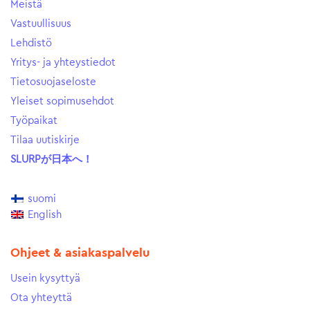
Meistä
Vastuullisuus
Lehdistö
Yritys- ja yhteystiedot
Tietosuojaseloste
Yleiset sopimusehdot
Työpaikat
Tilaa uutiskirje
SLURPが日本へ！
suomi
English
Ohjeet & asiakaspalvelu
Usein kysyttyä
Ota yhteyttä