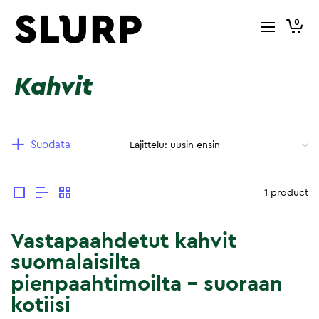
0
Kahvit
Suodata
1 product
Vastapaahdetut kahvit
suomalaisilta
pienpaahtimoilta – suoraan
kotiisi