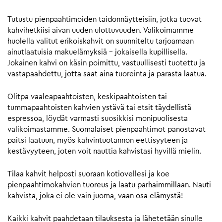
Tutustu pienpaahtimoiden taidonnäytteisiin, jotka tuovat
kahvihetkiisi aivan uuden ulottuvuuden. Valikoimamme
huolella valitut erikoiskahvit on suunniteltu tarjoamaan
ainutlaatuisia makuelämyksiä – jokaisella kupillisella.
Jokainen kahvi on käsin poimittu, vastuullisesti tuotettu ja
vastapaahdettu, jotta saat aina tuoreinta ja parasta laatua.
Olitpa vaaleapaahtoisten, keskipaahtoisten tai
tummapaahtoisten kahvien ystävä tai etsit täydellistä
espressoa, löydät varmasti suosikkisi monipuolisesta
valikoimastamme. Suomalaiset pienpaahtimot panostavat
paitsi laatuun, myös kahvintuotannon eettisyyteen ja
kestävyyteen, joten voit nauttia kahvistasi hyvillä mielin.
Tilaa kahvit helposti suoraan kotiovellesi ja koe
pienpaahtimokahvien tuoreus ja laatu parhaimmillaan. Nauti
kahvista, joka ei ole vain juoma, vaan osa elämystä!
Kaikki kahvit paahdetaan tilauksesta ja lähetetään sinulle