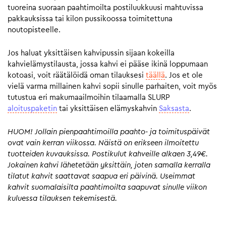
tuoreina suoraan paahtimoilta postiluukkuusi mahtuvissa
pakkauksissa tai kilon pussikoossa toimitettuna
noutopisteelle.
Jos haluat yksittäisen kahvipussin sijaan kokeilla
kahvielämystilausta, jossa kahvi ei pääse ikinä loppumaan
kotoasi, voit räätälöidä oman tilauksesi
täällä
. Jos et ole
vielä varma millainen kahvi sopii sinulle parhaiten, voit myös
tutustua eri makumaailmoihin tilaamalla SLURP
aloituspaketin
tai yksittäisen elämyskahvin
Saksasta
.
HUOM! Jollain pienpaahtimoilla paahto- ja toimituspäivät
ovat vain kerran viikossa. Näistä on erikseen ilmoitettu
tuotteiden kuvauksissa. Postikulut kahveille alkaen 3,49€.
Jokainen kahvi lähetetään yksittäin, joten samalla kerralla
tilatut kahvit saattavat saapua eri päivinä. Useimmat
kahvit suomalaisilta paahtimoilta saapuvat sinulle viikon
kuluessa tilauksen tekemisestä.