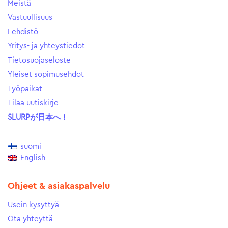
Meistä
Vastuullisuus
Lehdistö
Yritys- ja yhteystiedot
Tietosuojaseloste
Yleiset sopimusehdot
Työpaikat
Tilaa uutiskirje
SLURPが日本へ！
suomi
English
Ohjeet & asiakaspalvelu
Usein kysyttyä
Ota yhteyttä