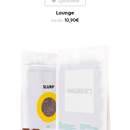
Quickview
Lounge
10,90
€
ALKAEN: