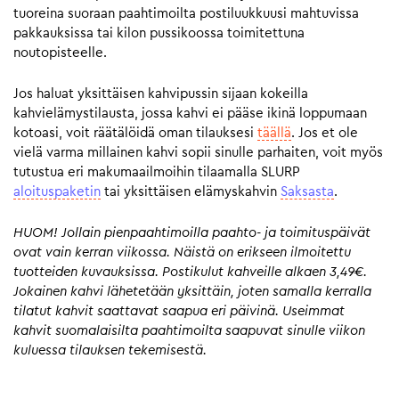
tuoreina suoraan paahtimoilta postiluukkuusi mahtuvissa
pakkauksissa tai kilon pussikoossa toimitettuna
noutopisteelle.
Jos haluat yksittäisen kahvipussin sijaan kokeilla
kahvielämystilausta, jossa kahvi ei pääse ikinä loppumaan
kotoasi, voit räätälöidä oman tilauksesi
täällä
. Jos et ole
vielä varma millainen kahvi sopii sinulle parhaiten, voit myös
tutustua eri makumaailmoihin tilaamalla SLURP
aloituspaketin
tai yksittäisen elämyskahvin
Saksasta
.
HUOM! Jollain pienpaahtimoilla paahto- ja toimituspäivät
ovat vain kerran viikossa. Näistä on erikseen ilmoitettu
tuotteiden kuvauksissa. Postikulut kahveille alkaen 3,49€.
Jokainen kahvi lähetetään yksittäin, joten samalla kerralla
tilatut kahvit saattavat saapua eri päivinä. Useimmat
kahvit suomalaisilta paahtimoilta saapuvat sinulle viikon
kuluessa tilauksen tekemisestä.