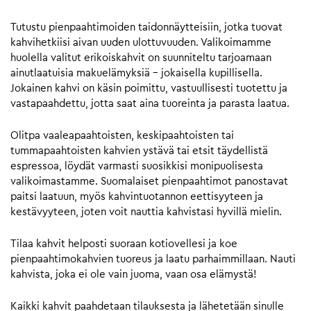
Tutustu pienpaahtimoiden taidonnäytteisiin, jotka tuovat
kahvihetkiisi aivan uuden ulottuvuuden. Valikoimamme
huolella valitut erikoiskahvit on suunniteltu tarjoamaan
ainutlaatuisia makuelämyksiä – jokaisella kupillisella.
Jokainen kahvi on käsin poimittu, vastuullisesti tuotettu ja
vastapaahdettu, jotta saat aina tuoreinta ja parasta laatua.
Olitpa vaaleapaahtoisten, keskipaahtoisten tai
tummapaahtoisten kahvien ystävä tai etsit täydellistä
espressoa, löydät varmasti suosikkisi monipuolisesta
valikoimastamme. Suomalaiset pienpaahtimot panostavat
paitsi laatuun, myös kahvintuotannon eettisyyteen ja
kestävyyteen, joten voit nauttia kahvistasi hyvillä mielin.
Tilaa kahvit helposti suoraan kotiovellesi ja koe
pienpaahtimokahvien tuoreus ja laatu parhaimmillaan. Nauti
kahvista, joka ei ole vain juoma, vaan osa elämystä!
Kaikki kahvit paahdetaan tilauksesta ja lähetetään sinulle