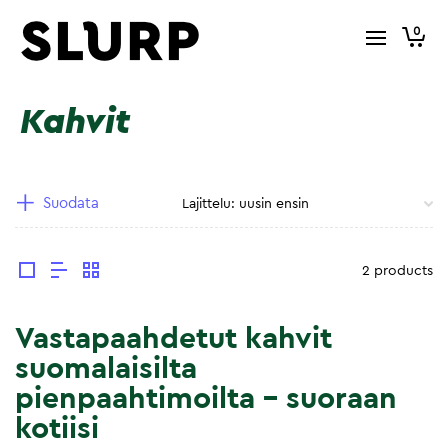
0
Kahvit
Suodata
2 products
Vastapaahdetut kahvit
suomalaisilta
pienpaahtimoilta – suoraan
kotiisi