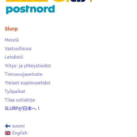
Slurp
Meistä
Vastuullisuus
Lehdistö
Yritys- ja yhteystiedot
Tietosuojaseloste
Yleiset sopimusehdot
Työpaikat
Tilaa uutiskirje
SLURPが日本へ！
suomi
English