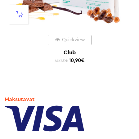
Quickview
Club
10,90
€
ALKAEN:
Maksutavat