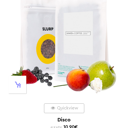
Quickview
Disco
10,90
€
ALKAEN: