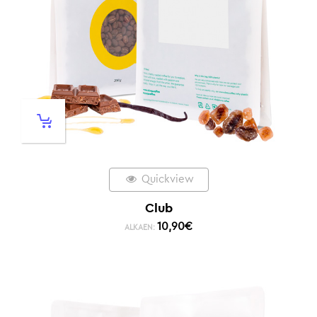
Quickview
Club
10,90
€
ALKAEN: