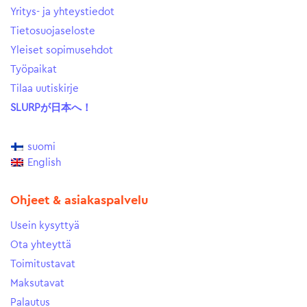
Yritys- ja yhteystiedot
Tietosuojaseloste
Yleiset sopimusehdot
Työpaikat
Tilaa uutiskirje
SLURPが日本へ！
suomi
English
Ohjeet & asiakaspalvelu
Usein kysyttyä
Ota yhteyttä
Toimitustavat
Maksutavat
Palautus