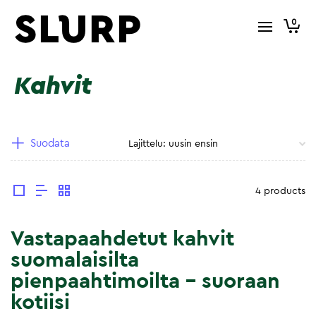
0
Kahvit
Suodata
4 products
Vastapaahdetut kahvit
suomalaisilta
pienpaahtimoilta – suoraan
kotiisi