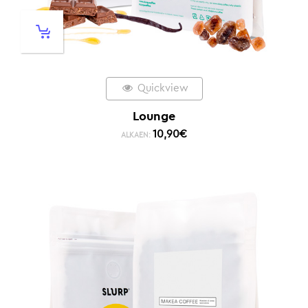
Quickview
Lounge
10,90
€
ALKAEN: