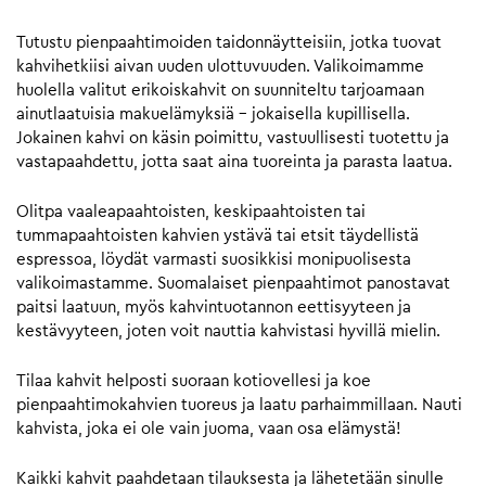
Tutustu pienpaahtimoiden taidonnäytteisiin, jotka tuovat
kahvihetkiisi aivan uuden ulottuvuuden. Valikoimamme
huolella valitut erikoiskahvit on suunniteltu tarjoamaan
ainutlaatuisia makuelämyksiä – jokaisella kupillisella.
Jokainen kahvi on käsin poimittu, vastuullisesti tuotettu ja
vastapaahdettu, jotta saat aina tuoreinta ja parasta laatua.
Olitpa vaaleapaahtoisten, keskipaahtoisten tai
tummapaahtoisten kahvien ystävä tai etsit täydellistä
espressoa, löydät varmasti suosikkisi monipuolisesta
valikoimastamme. Suomalaiset pienpaahtimot panostavat
paitsi laatuun, myös kahvintuotannon eettisyyteen ja
kestävyyteen, joten voit nauttia kahvistasi hyvillä mielin.
Tilaa kahvit helposti suoraan kotiovellesi ja koe
pienpaahtimokahvien tuoreus ja laatu parhaimmillaan. Nauti
kahvista, joka ei ole vain juoma, vaan osa elämystä!
Kaikki kahvit paahdetaan tilauksesta ja lähetetään sinulle