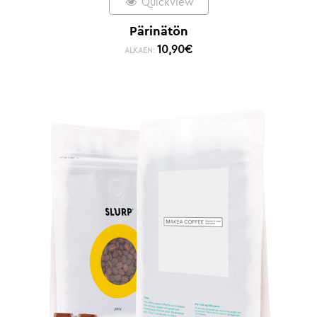
Quickview
Pärinätön
10,90
€
ALKAEN: