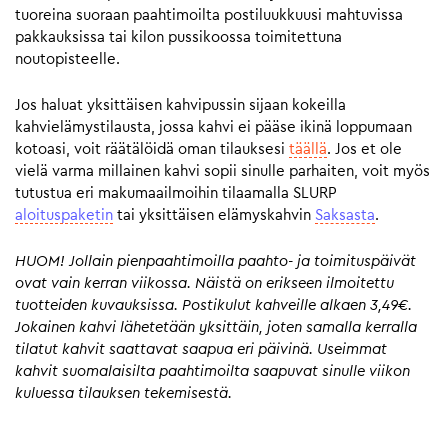
tuoreina suoraan paahtimoilta postiluukkuusi mahtuvissa
pakkauksissa tai kilon pussikoossa toimitettuna
noutopisteelle.
Jos haluat yksittäisen kahvipussin sijaan kokeilla
kahvielämystilausta, jossa kahvi ei pääse ikinä loppumaan
kotoasi, voit räätälöidä oman tilauksesi
täällä
. Jos et ole
vielä varma millainen kahvi sopii sinulle parhaiten, voit myös
tutustua eri makumaailmoihin tilaamalla SLURP
aloituspaketin
tai yksittäisen elämyskahvin
Saksasta
.
HUOM! Jollain pienpaahtimoilla paahto- ja toimituspäivät
ovat vain kerran viikossa. Näistä on erikseen ilmoitettu
tuotteiden kuvauksissa. Postikulut kahveille alkaen 3,49€.
Jokainen kahvi lähetetään yksittäin, joten samalla kerralla
tilatut kahvit saattavat saapua eri päivinä. Useimmat
kahvit suomalaisilta paahtimoilta saapuvat sinulle viikon
kuluessa tilauksen tekemisestä.