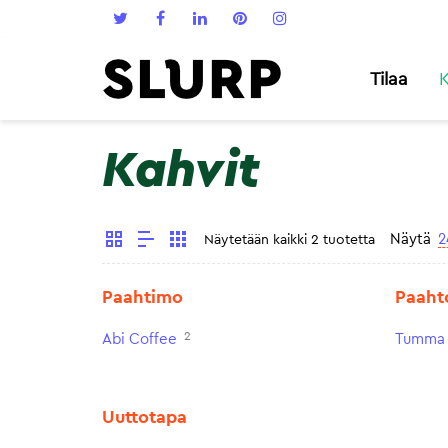
Tilaa
K
Kahvit
Näytä
2
Näytetään kaikki 2 tuotetta
Paahtimo
Paaht
2
Abi Coffee
Tumma 
Uuttotapa