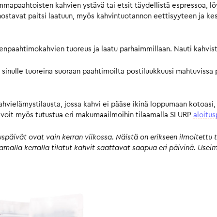
mmapaahtoisten kahvien ystävä tai etsit täydellistä espressoa, lö
avat paitsi laatuun, myös kahvintuotannon eettisyyteen ja kestä
pienpaahtimokahvien tuoreus ja laatu parhaimmillaan. Nauti kahvist
 sinulle tuoreina suoraan paahtimoilta postiluukkuusi mahtuvissa 
kahvielämystilausta, jossa kahvi ei pääse ikinä loppumaan kotoasi,
n, voit myös tutustua eri makumaailmoihin tilaamalla SLURP
aloitus
päivät ovat vain kerran viikossa. Näistä on erikseen ilmoitettu t
 samalla kerralla tilatut kahvit saattavat saapua eri päivinä. Us