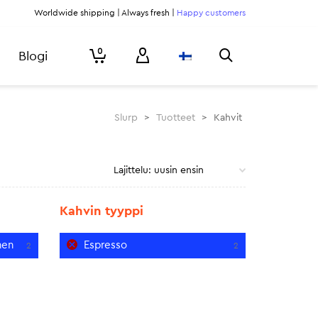
Worldwide shipping | Always fresh |
Happy customers
0
Blogi
Slurp
>
Tuotteet
>
Kahvit
Kahvin tyyppi
nen
Espresso
2
2