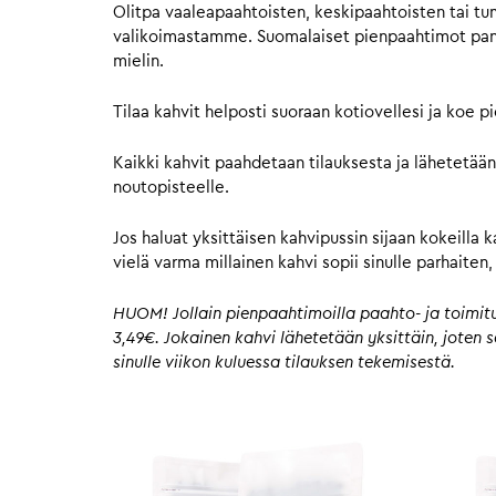
Olitpa vaaleapaahtoisten, keskipaahtoisten tai tu
valikoimastamme. Suomalaiset pienpaahtimot panost
mielin.
Tilaa kahvit helposti suoraan kotiovellesi ja koe 
Kaikki kahvit paahdetaan tilauksesta ja lähetetään
noutopisteelle.
Jos haluat yksittäisen kahvipussin sijaan kokeilla 
vielä varma millainen kahvi sopii sinulle parhaite
HUOM! Jollain pienpaahtimoilla paahto- ja toimitus
3,49€. Jokainen kahvi lähetetään yksittäin, joten
sinulle viikon kuluessa tilauksen tekemisestä.