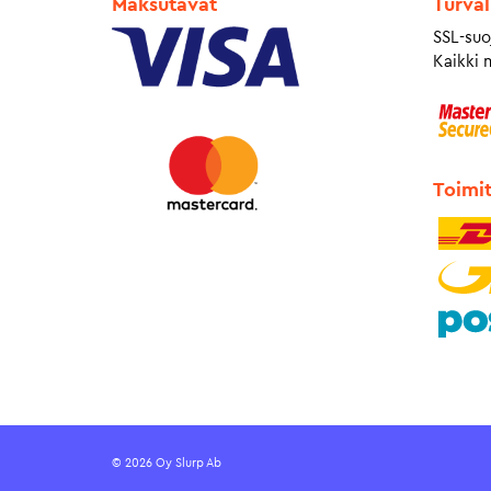
Maksutavat
Turval
SSL-suo
Kaikki 
Toimi
© 2026 Oy Slurp Ab