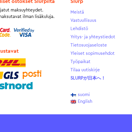
liset ostokset Slurpilta
Slurp
jatut maksuyhteydet.
Meistä
maksutavat ilman lisäkuluja.
Vastuullisuus
Lehdistö
Yritys- ja yhteystiedot
Tietosuojaseloste
tustavat
Yleiset sopimusehdot
Työpaikat
Tilaa uutiskirje
SLURPが日本へ！
suomi
English