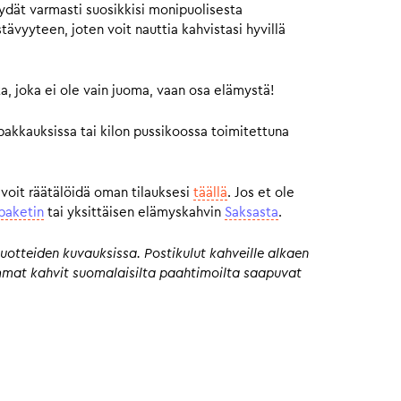
ydät varmasti suosikkisi monipuolisesta
vyyteen, joten voit nauttia kahvistasi hyvillä
a, joka ei ole vain juoma, vaan osa elämystä!
pakkauksissa tai kilon pussikoossa toimitettuna
 voit räätälöidä oman tilauksesi
täällä
. Jos et ole
paketin
tai yksittäisen elämyskahvin
Saksasta
.
uotteiden kuvauksissa. Postikulut kahveille alkaen
eimmat kahvit suomalaisilta paahtimoilta saapuvat