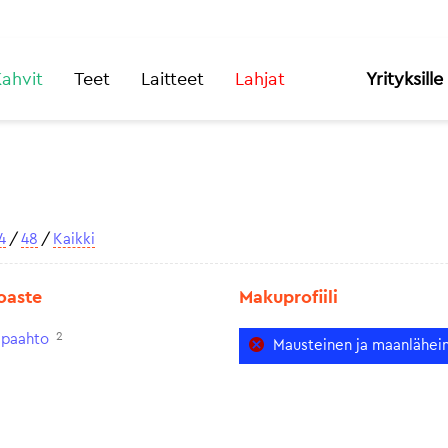
ahvit
Teet
Laitteet
Lahjat
Yrityksille
4
/
48
/
Kaikki
oaste
Makuprofiili
2
paahto
Mausteinen ja maanlähei