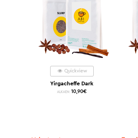
Quickview
Yirgacheffe Dark
10,90
€
ALKAEN: