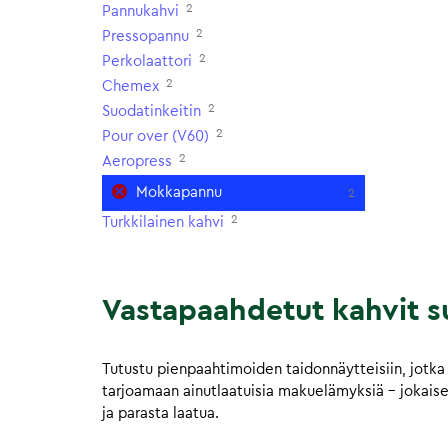
2
Pannukahvi
2
Pressopannu
2
Perkolaattori
2
Chemex
2
Suodatinkeitin
2
Pour over (V60)
2
Aeropress
Mokkapannu
2
2
Turkkilainen kahvi
Vastapaahdetut kahvit su
Tutustu pienpaahtimoiden taidonnäytteisiin, jotka 
tarjoamaan ainutlaatuisia makuelämyksiä – jokaisell
ja parasta laatua.