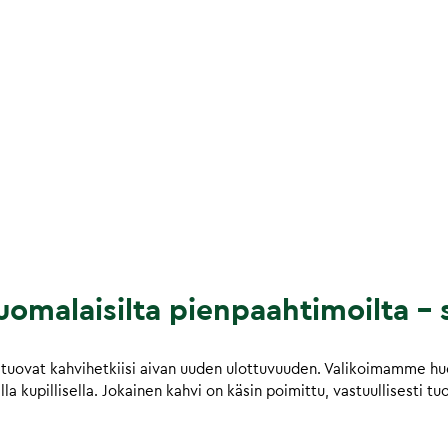
omalaisilta pienpaahtimoilta – s
tuovat kahvihetkiisi aivan uuden ulottuvuuden. Valikoimamme huol
a kupillisella. Jokainen kahvi on käsin poimittu, vastuullisesti tu