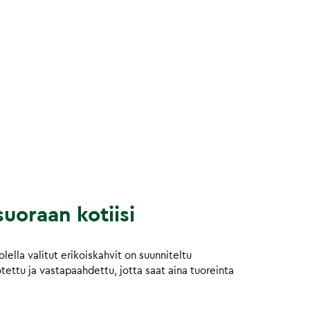
uoraan kotiisi
ella valitut erikoiskahvit on suunniteltu
otettu ja vastapaahdettu, jotta saat aina tuoreinta