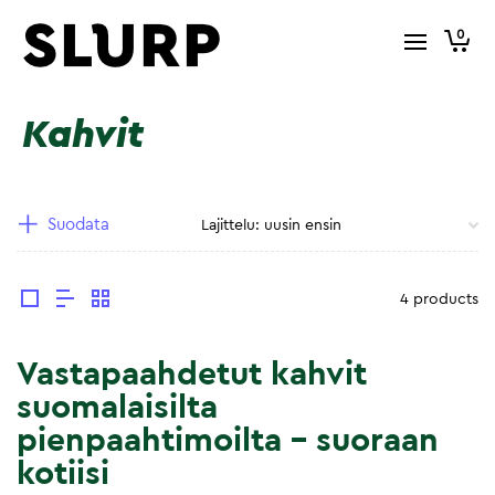
0
Kahvit
Suodata
4 products
Vastapaahdetut kahvit
suomalaisilta
pienpaahtimoilta – suoraan
kotiisi