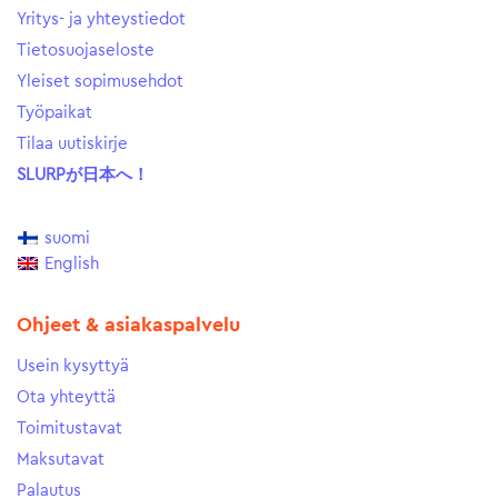
Yritys- ja yhteystiedot
Tietosuojaseloste
Yleiset sopimusehdot
Työpaikat
Tilaa uutiskirje
SLURPが日本へ！
suomi
English
Ohjeet & asiakaspalvelu
Usein kysyttyä
Ota yhteyttä
Toimitustavat
Maksutavat
Palautus