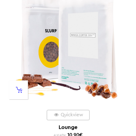
Quickview
Lounge
10,90
€
ALKAEN: