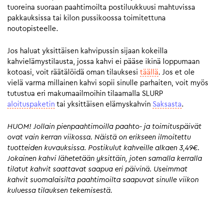
tuoreina suoraan paahtimoilta postiluukkuusi mahtuvissa
pakkauksissa tai kilon pussikoossa toimitettuna
noutopisteelle.
Jos haluat yksittäisen kahvipussin sijaan kokeilla
kahvielämystilausta, jossa kahvi ei pääse ikinä loppumaan
kotoasi, voit räätälöidä oman tilauksesi
täällä
. Jos et ole
vielä varma millainen kahvi sopii sinulle parhaiten, voit myös
tutustua eri makumaailmoihin tilaamalla SLURP
aloituspaketin
tai yksittäisen elämyskahvin
Saksasta
.
HUOM! Jollain pienpaahtimoilla paahto- ja toimituspäivät
ovat vain kerran viikossa. Näistä on erikseen ilmoitettu
tuotteiden kuvauksissa. Postikulut kahveille alkaen 3,49€.
Jokainen kahvi lähetetään yksittäin, joten samalla kerralla
tilatut kahvit saattavat saapua eri päivinä. Useimmat
kahvit suomalaisilta paahtimoilta saapuvat sinulle viikon
kuluessa tilauksen tekemisestä.