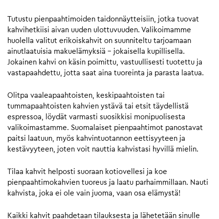
Tutustu pienpaahtimoiden taidonnäytteisiin, jotka tuovat
kahvihetkiisi aivan uuden ulottuvuuden. Valikoimamme
huolella valitut erikoiskahvit on suunniteltu tarjoamaan
ainutlaatuisia makuelämyksiä – jokaisella kupillisella.
Jokainen kahvi on käsin poimittu, vastuullisesti tuotettu ja
vastapaahdettu, jotta saat aina tuoreinta ja parasta laatua.
Olitpa vaaleapaahtoisten, keskipaahtoisten tai
tummapaahtoisten kahvien ystävä tai etsit täydellistä
espressoa, löydät varmasti suosikkisi monipuolisesta
valikoimastamme. Suomalaiset pienpaahtimot panostavat
paitsi laatuun, myös kahvintuotannon eettisyyteen ja
kestävyyteen, joten voit nauttia kahvistasi hyvillä mielin.
Tilaa kahvit helposti suoraan kotiovellesi ja koe
pienpaahtimokahvien tuoreus ja laatu parhaimmillaan. Nauti
kahvista, joka ei ole vain juoma, vaan osa elämystä!
Kaikki kahvit paahdetaan tilauksesta ja lähetetään sinulle