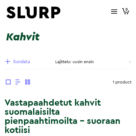
0
Kahvit
Suodata
1 product
Vastapaahdetut kahvit
suomalaisilta
pienpaahtimoilta – suoraan
kotiisi