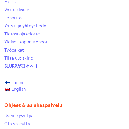
Meistä
Vastuullisuus
Lehdistö
Yritys- ja yhteystiedot
Tietosuojaseloste
Yleiset sopimusehdot
Työpaikat
Tilaa uutiskirje
SLURPが日本へ！
suomi
English
Ohjeet & asiakaspalvelu
Usein kysyttyä
Ota yhteyttä