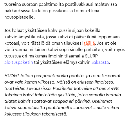
tuoreina suoraan paahtimoilta postiluukkuusi mahtuvissa
pakkauksissa tai kilon pussikoossa toimitettuna
noutopisteelle.
Jos haluat yksittäisen kahvipussin sijaan kokeilla
kahvielämystilausta, jossa kahvi ei pääse ikinä loppumaan
kotoasi, voit räätälöidä oman tilauksesi
täällä
. Jos et ole
vielä varma millainen kahvi sopii sinulle parhaiten, voit myös
tutustua eri makumaailmoihin tilaamalla SLURP
aloituspaketin
tai yksittäisen elämyskahvin
Saksasta
.
HUOM! Jollain pienpaahtimoilla paahto- ja toimituspäivät
ovat vain kerran viikossa. Näistä on erikseen ilmoitettu
tuotteiden kuvauksissa. Postikulut kahveille alkaen 3,49€.
Jokainen kahvi lähetetään yksittäin, joten samalla kerralla
tilatut kahvit saattavat saapua eri päivinä. Useimmat
kahvit suomalaisilta paahtimoilta saapuvat sinulle viikon
kuluessa tilauksen tekemisestä.