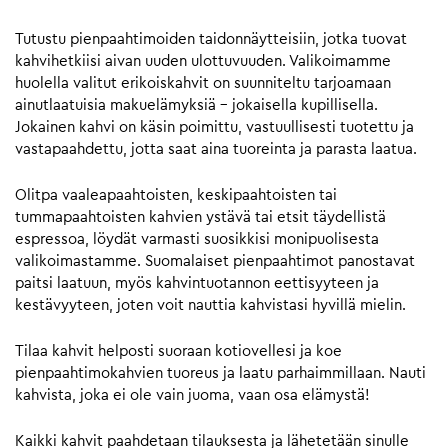
Tutustu pienpaahtimoiden taidonnäytteisiin, jotka tuovat
kahvihetkiisi aivan uuden ulottuvuuden. Valikoimamme
huolella valitut erikoiskahvit on suunniteltu tarjoamaan
ainutlaatuisia makuelämyksiä – jokaisella kupillisella.
Jokainen kahvi on käsin poimittu, vastuullisesti tuotettu ja
vastapaahdettu, jotta saat aina tuoreinta ja parasta laatua.
Olitpa vaaleapaahtoisten, keskipaahtoisten tai
tummapaahtoisten kahvien ystävä tai etsit täydellistä
espressoa, löydät varmasti suosikkisi monipuolisesta
valikoimastamme. Suomalaiset pienpaahtimot panostavat
paitsi laatuun, myös kahvintuotannon eettisyyteen ja
kestävyyteen, joten voit nauttia kahvistasi hyvillä mielin.
Tilaa kahvit helposti suoraan kotiovellesi ja koe
pienpaahtimokahvien tuoreus ja laatu parhaimmillaan. Nauti
kahvista, joka ei ole vain juoma, vaan osa elämystä!
Kaikki kahvit paahdetaan tilauksesta ja lähetetään sinulle