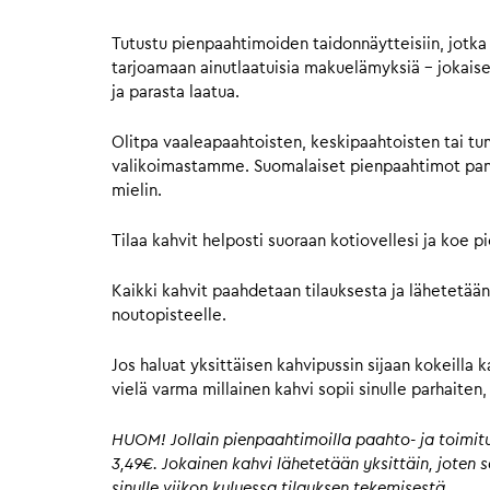
Tutustu pienpaahtimoiden taidonnäytteisiin, jotka 
tarjoamaan ainutlaatuisia makuelämyksiä – jokaisell
ja parasta laatua.
Olitpa vaaleapaahtoisten, keskipaahtoisten tai tu
valikoimastamme. Suomalaiset pienpaahtimot panost
mielin.
Tilaa kahvit helposti suoraan kotiovellesi ja koe 
Kaikki kahvit paahdetaan tilauksesta ja lähetetään
noutopisteelle.
Jos haluat yksittäisen kahvipussin sijaan kokeilla 
vielä varma millainen kahvi sopii sinulle parhaite
HUOM! Jollain pienpaahtimoilla paahto- ja toimitus
3,49€. Jokainen kahvi lähetetään yksittäin, joten
sinulle viikon kuluessa tilauksen tekemisestä.