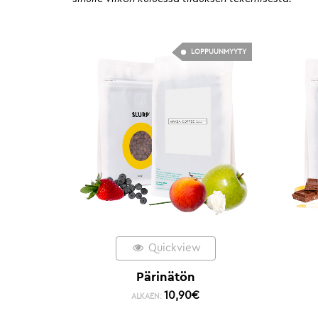
LOPPUUNMYYTY
Quickview
Pärinätön
10,90
€
ALKAEN: