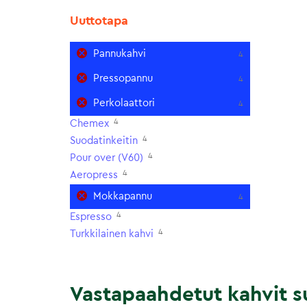
Uuttotapa
Pannukahvi
4
Pressopannu
4
Perkolaattori
4
4
Chemex
4
Suodatinkeitin
4
Pour over (V60)
4
Aeropress
Mokkapannu
4
4
Espresso
4
Turkkilainen kahvi
Vastapaahdetut kahvit su