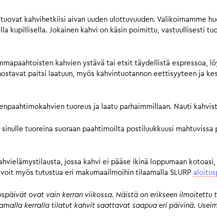
tuovat kahvihetkiisi aivan uuden ulottuvuuden. Valikoimamme huol
a kupillisella. Jokainen kahvi on käsin poimittu, vastuullisesti tu
mmapaahtoisten kahvien ystävä tai etsit täydellistä espressoa, lö
avat paitsi laatuun, myös kahvintuotannon eettisyyteen ja kestä
pienpaahtimokahvien tuoreus ja laatu parhaimmillaan. Nauti kahvist
 sinulle tuoreina suoraan paahtimoilta postiluukkuusi mahtuvissa 
kahvielämystilausta, jossa kahvi ei pääse ikinä loppumaan kotoasi,
n, voit myös tutustua eri makumaailmoihin tilaamalla SLURP
aloitus
päivät ovat vain kerran viikossa. Näistä on erikseen ilmoitettu t
 samalla kerralla tilatut kahvit saattavat saapua eri päivinä. Us