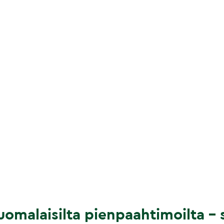
omalaisilta pienpaahtimoilta – s