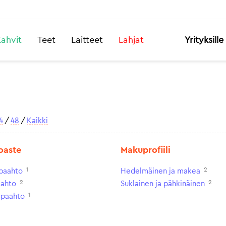
ahvit
Teet
Laitteet
Lahjat
Yrityksille
4
/
48
/
Kaikki
oaste
Makuprofiili
1
2
paahto
Hedelmäinen ja makea
2
2
aahto
Suklainen ja pähkinäinen
1
paahto