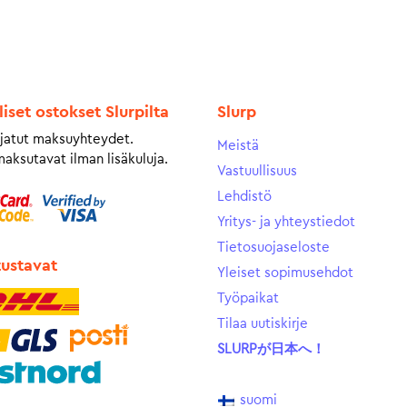
liset ostokset Slurpilta
Slurp
jatut maksuyhteydet.
Meistä
maksutavat ilman lisäkuluja.
Vastuullisuus
Lehdistö
Yritys- ja yhteystiedot
Tietosuojaseloste
tustavat
Yleiset sopimusehdot
Työpaikat
Tilaa uutiskirje
SLURPが日本へ！
suomi