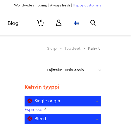
Worldwide shipping | Always fresh |
Happy customers
0
Blogi
Slurp
>
Tuotteet
>
Kahvit
Kahvin tyyppi
Single origin
4
3
Espresso
Blend
4