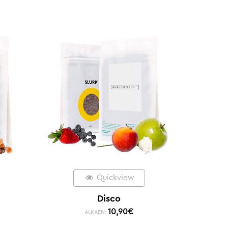
Quickview
Disco
10,90
€
ALKAEN: