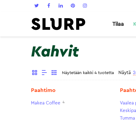
Tilaa
K
Kahvit
Näytä
2
Näytetään kaikki 4 tuotetta
Paahtimo
Paaht
4
Makea Coffee
Vaalea 
Keskip
Tumma 