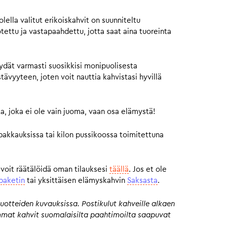
ella valitut erikoiskahvit on suunniteltu
otettu ja vastapaahdettu, jotta saat aina tuoreinta
ydät varmasti suosikkisi monipuolisesta
vyyteen, joten voit nauttia kahvistasi hyvillä
a, joka ei ole vain juoma, vaan osa elämystä!
pakkauksissa tai kilon pussikoossa toimitettuna
 voit räätälöidä oman tilauksesi
täällä
. Jos et ole
paketin
tai yksittäisen elämyskahvin
Saksasta
.
uotteiden kuvauksissa. Postikulut kahveille alkaen
eimmat kahvit suomalaisilta paahtimoilta saapuvat