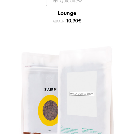
Quickview
Lounge
10,90
€
ALKAEN: