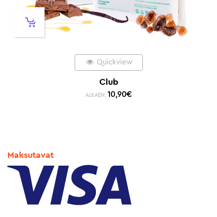
Quickview
Club
10,90
€
ALKAEN:
Maksutavat