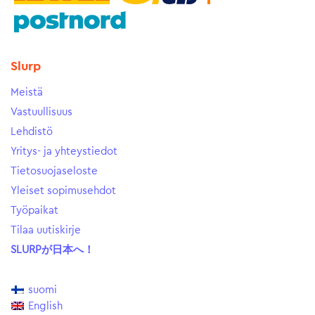
Slurp
Meistä
Vastuullisuus
Lehdistö
Yritys- ja yhteystiedot
Tietosuojaseloste
Yleiset sopimusehdot
Työpaikat
Tilaa uutiskirje
SLURPが日本へ！
suomi
English