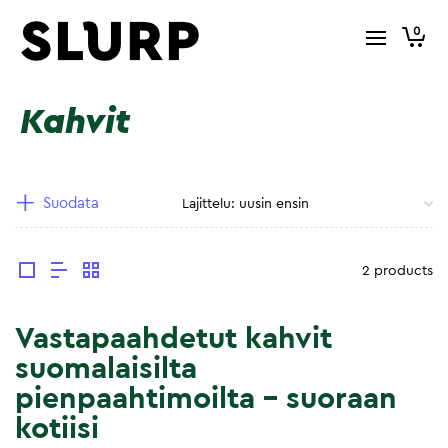
0
Kahvit
Suodata
2 products
Vastapaahdetut kahvit
suomalaisilta
pienpaahtimoilta – suoraan
kotiisi