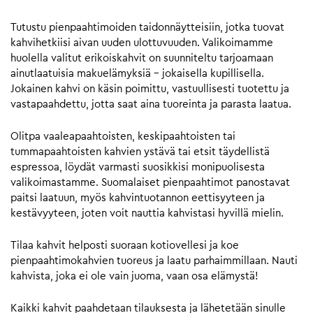
Tutustu pienpaahtimoiden taidonnäytteisiin, jotka tuovat
kahvihetkiisi aivan uuden ulottuvuuden. Valikoimamme
huolella valitut erikoiskahvit on suunniteltu tarjoamaan
ainutlaatuisia makuelämyksiä – jokaisella kupillisella.
Jokainen kahvi on käsin poimittu, vastuullisesti tuotettu ja
vastapaahdettu, jotta saat aina tuoreinta ja parasta laatua.
Olitpa vaaleapaahtoisten, keskipaahtoisten tai
tummapaahtoisten kahvien ystävä tai etsit täydellistä
espressoa, löydät varmasti suosikkisi monipuolisesta
valikoimastamme. Suomalaiset pienpaahtimot panostavat
paitsi laatuun, myös kahvintuotannon eettisyyteen ja
kestävyyteen, joten voit nauttia kahvistasi hyvillä mielin.
Tilaa kahvit helposti suoraan kotiovellesi ja koe
pienpaahtimokahvien tuoreus ja laatu parhaimmillaan. Nauti
kahvista, joka ei ole vain juoma, vaan osa elämystä!
Kaikki kahvit paahdetaan tilauksesta ja lähetetään sinulle