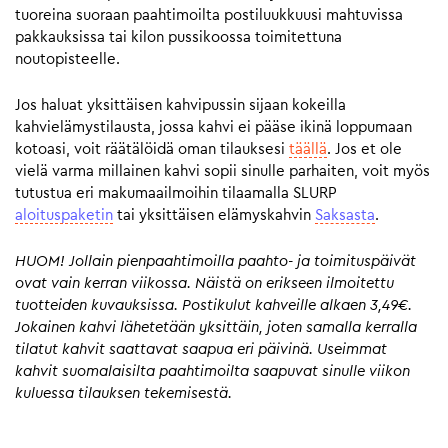
tuoreina suoraan paahtimoilta postiluukkuusi mahtuvissa
pakkauksissa tai kilon pussikoossa toimitettuna
noutopisteelle.
Jos haluat yksittäisen kahvipussin sijaan kokeilla
kahvielämystilausta, jossa kahvi ei pääse ikinä loppumaan
kotoasi, voit räätälöidä oman tilauksesi
täällä
. Jos et ole
vielä varma millainen kahvi sopii sinulle parhaiten, voit myös
tutustua eri makumaailmoihin tilaamalla SLURP
aloituspaketin
tai yksittäisen elämyskahvin
Saksasta
.
HUOM! Jollain pienpaahtimoilla paahto- ja toimituspäivät
ovat vain kerran viikossa. Näistä on erikseen ilmoitettu
tuotteiden kuvauksissa. Postikulut kahveille alkaen 3,49€.
Jokainen kahvi lähetetään yksittäin, joten samalla kerralla
tilatut kahvit saattavat saapua eri päivinä. Useimmat
kahvit suomalaisilta paahtimoilta saapuvat sinulle viikon
kuluessa tilauksen tekemisestä.