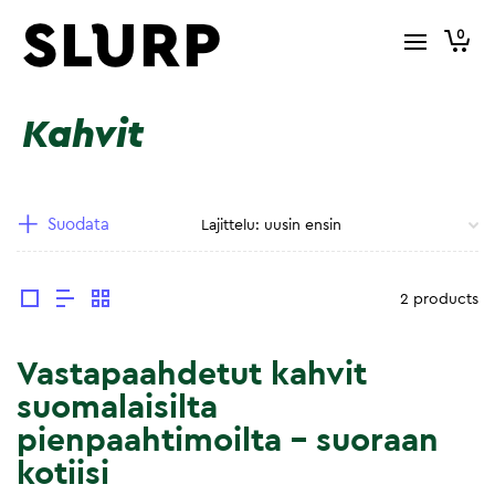
0
Kahvit
Suodata
2 products
Vastapaahdetut kahvit
suomalaisilta
pienpaahtimoilta – suoraan
kotiisi