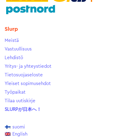
Slurp
Meistä
Vastuullisuus
Lehdistö
Yritys- ja yhteystiedot
Tietosuojaseloste
Yleiset sopimusehdot
Työpaikat
Tilaa uutiskirje
SLURPが日本へ！
suomi
English