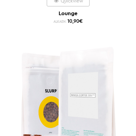
Quickview
Lounge
10,90
€
ALKAEN: