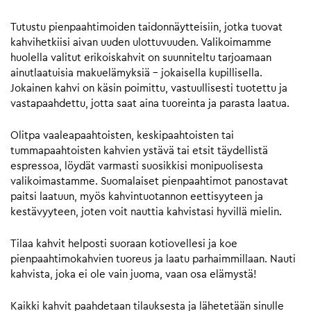
Tutustu pienpaahtimoiden taidonnäytteisiin, jotka tuovat
kahvihetkiisi aivan uuden ulottuvuuden. Valikoimamme
huolella valitut erikoiskahvit on suunniteltu tarjoamaan
ainutlaatuisia makuelämyksiä – jokaisella kupillisella.
Jokainen kahvi on käsin poimittu, vastuullisesti tuotettu ja
vastapaahdettu, jotta saat aina tuoreinta ja parasta laatua.
Olitpa vaaleapaahtoisten, keskipaahtoisten tai
tummapaahtoisten kahvien ystävä tai etsit täydellistä
espressoa, löydät varmasti suosikkisi monipuolisesta
valikoimastamme. Suomalaiset pienpaahtimot panostavat
paitsi laatuun, myös kahvintuotannon eettisyyteen ja
kestävyyteen, joten voit nauttia kahvistasi hyvillä mielin.
Tilaa kahvit helposti suoraan kotiovellesi ja koe
pienpaahtimokahvien tuoreus ja laatu parhaimmillaan. Nauti
kahvista, joka ei ole vain juoma, vaan osa elämystä!
Kaikki kahvit paahdetaan tilauksesta ja lähetetään sinulle