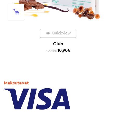
Quickview
Club
10,90
€
ALKAEN:
Maksutavat