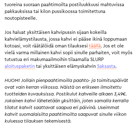
tuoreina suoraan paahtimoilta postiluukkuusi mahtuvissa
pakkauksissa tai kilon pussikoossa toimitettuna
noutopisteelle.
Jos haluat yksittäisen kahvipussin sijaan kokeilla
kahvielämystilausta, jossa kahvi ei pääse ikinä loppumaan
kotoasi, voit räätälöidä oman tilauksesi
täällä
. Jos et ole
vielä varma millainen kahvi sopii sinulle parhaiten, voit myös
tutustua eri makumaailmoihin tilaamalla SLURP
aloituspaketin
tai yksittäisen elämyskahvin
Saksasta
.
HUOM! Jollain pienpaahtimoilla paahto- ja toimituspäivät
ovat vain kerran viikossa. Näistä on erikseen ilmoitettu
tuotteiden kuvauksissa. Postikulut kahveille alkaen 3,49€.
Jokainen kahvi lähetetään yksittäin, joten samalla kerralla
tilatut kahvit saattavat saapua eri päivinä. Useimmat
kahvit suomalaisilta paahtimoilta saapuvat sinulle viikon
kuluessa tilauksen tekemisestä.