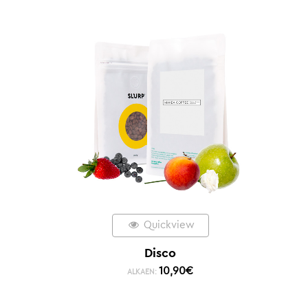
Quickview
Disco
10,90
€
ALKAEN: