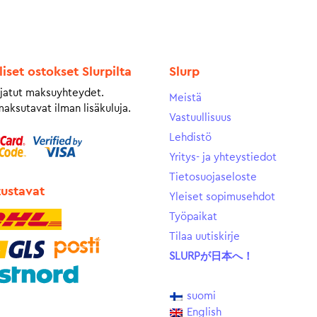
liset ostokset Slurpilta
Slurp
jatut maksuyhteydet.
Meistä
maksutavat ilman lisäkuluja.
Vastuullisuus
Lehdistö
Yritys- ja yhteystiedot
Tietosuojaseloste
tustavat
Yleiset sopimusehdot
Työpaikat
Tilaa uutiskirje
SLURPが日本へ！
suomi
English