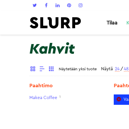
Tilaa
K
Kahvit
Näytä
24
/
48
Näytetään yksi tuote
Paahtimo
Paaht
1
Makea Coffee
Va