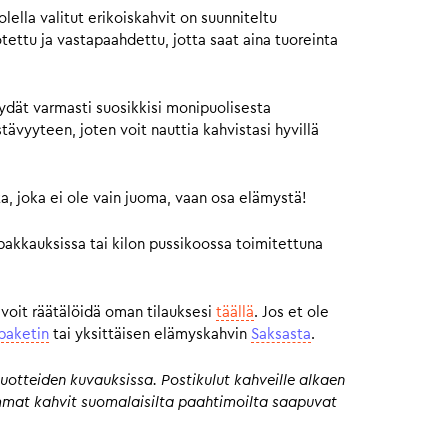
ella valitut erikoiskahvit on suunniteltu
otettu ja vastapaahdettu, jotta saat aina tuoreinta
ydät varmasti suosikkisi monipuolisesta
vyyteen, joten voit nauttia kahvistasi hyvillä
a, joka ei ole vain juoma, vaan osa elämystä!
pakkauksissa tai kilon pussikoossa toimitettuna
 voit räätälöidä oman tilauksesi
täällä
. Jos et ole
paketin
tai yksittäisen elämyskahvin
Saksasta
.
uotteiden kuvauksissa. Postikulut kahveille alkaen
eimmat kahvit suomalaisilta paahtimoilta saapuvat