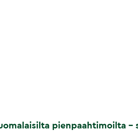
omalaisilta pienpaahtimoilta – s