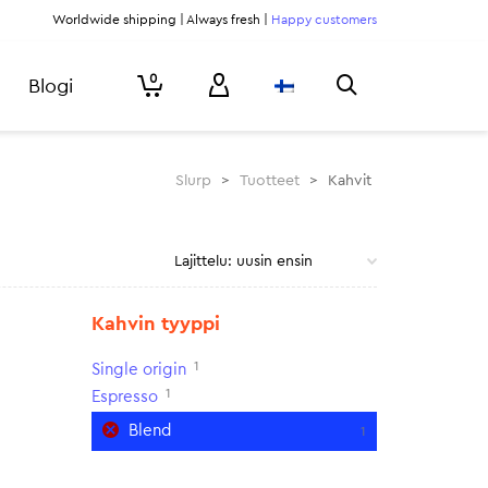
Worldwide shipping | Always fresh |
Happy customers
0
Blogi
Slurp
>
Tuotteet
>
Kahvit
Kahvin tyyppi
1
Single origin
1
Espresso
Blend
1