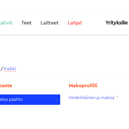
ahvit
Teet
Laitteet
Lahjat
Yrityksille
/
Kaikki
oaste
Makuprofiili
1
Hedelmäinen ja makea
alea paahto
1