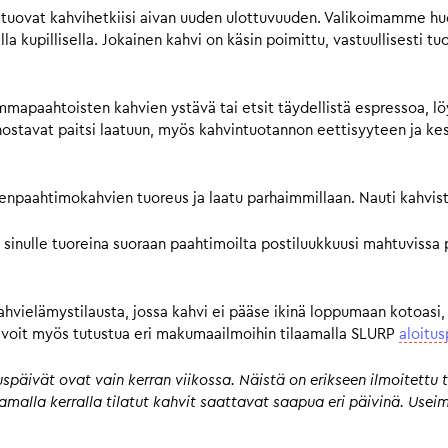
tuovat kahvihetkiisi aivan uuden ulottuvuuden. Valikoimamme huol
a kupillisella. Jokainen kahvi on käsin poimittu, vastuullisesti tu
mmapaahtoisten kahvien ystävä tai etsit täydellistä espressoa, lö
avat paitsi laatuun, myös kahvintuotannon eettisyyteen ja kestä
pienpaahtimokahvien tuoreus ja laatu parhaimmillaan. Nauti kahvist
 sinulle tuoreina suoraan paahtimoilta postiluukkuusi mahtuvissa 
kahvielämystilausta, jossa kahvi ei pääse ikinä loppumaan kotoasi,
n, voit myös tutustua eri makumaailmoihin tilaamalla SLURP
aloitus
päivät ovat vain kerran viikossa. Näistä on erikseen ilmoitettu t
 samalla kerralla tilatut kahvit saattavat saapua eri päivinä. Us