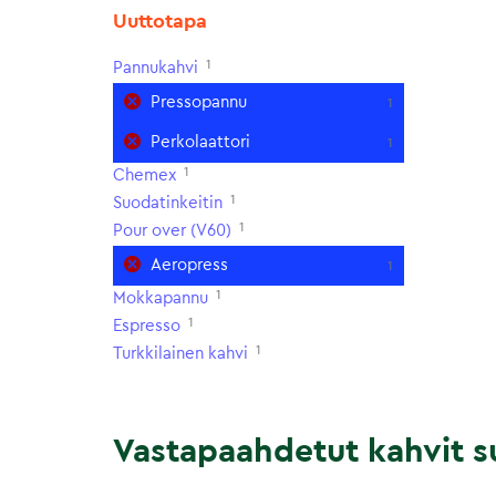
Uuttotapa
1
Pannukahvi
Pressopannu
1
Perkolaattori
1
1
Chemex
1
Suodatinkeitin
1
Pour over (V60)
Aeropress
1
1
Mokkapannu
1
Espresso
1
Turkkilainen kahvi
Vastapaahdetut kahvit su