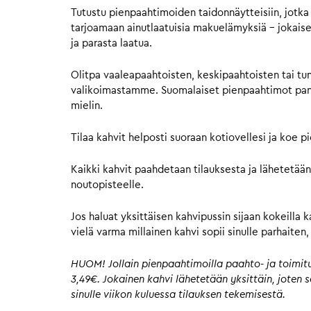
Tutustu pienpaahtimoiden taidonnäytteisiin, jotka 
tarjoamaan ainutlaatuisia makuelämyksiä – jokaisell
ja parasta laatua.
Olitpa vaaleapaahtoisten, keskipaahtoisten tai tu
valikoimastamme. Suomalaiset pienpaahtimot panost
mielin.
Tilaa kahvit helposti suoraan kotiovellesi ja koe 
Kaikki kahvit paahdetaan tilauksesta ja lähetetään
noutopisteelle.
Jos haluat yksittäisen kahvipussin sijaan kokeilla 
vielä varma millainen kahvi sopii sinulle parhaite
HUOM! Jollain pienpaahtimoilla paahto- ja toimitus
3,49€. Jokainen kahvi lähetetään yksittäin, joten
sinulle viikon kuluessa tilauksen tekemisestä.