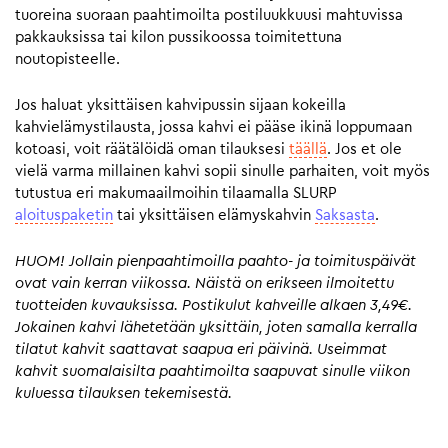
tuoreina suoraan paahtimoilta postiluukkuusi mahtuvissa
pakkauksissa tai kilon pussikoossa toimitettuna
noutopisteelle.
Jos haluat yksittäisen kahvipussin sijaan kokeilla
kahvielämystilausta, jossa kahvi ei pääse ikinä loppumaan
kotoasi, voit räätälöidä oman tilauksesi
täällä
. Jos et ole
vielä varma millainen kahvi sopii sinulle parhaiten, voit myös
tutustua eri makumaailmoihin tilaamalla SLURP
aloituspaketin
tai yksittäisen elämyskahvin
Saksasta
.
HUOM! Jollain pienpaahtimoilla paahto- ja toimituspäivät
ovat vain kerran viikossa. Näistä on erikseen ilmoitettu
tuotteiden kuvauksissa. Postikulut kahveille alkaen 3,49€.
Jokainen kahvi lähetetään yksittäin, joten samalla kerralla
tilatut kahvit saattavat saapua eri päivinä. Useimmat
kahvit suomalaisilta paahtimoilta saapuvat sinulle viikon
kuluessa tilauksen tekemisestä.