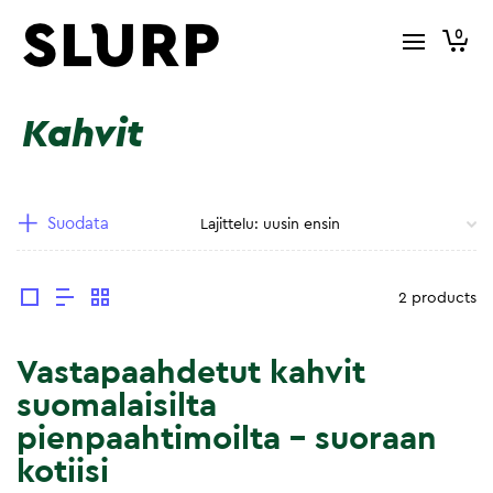
0
Kahvit
Suodata
2 products
Vastapaahdetut kahvit
suomalaisilta
pienpaahtimoilta – suoraan
kotiisi