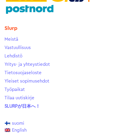
Slurp
Meistä
Vastuullisuus
Lehdistö
Yritys- ja yhteystiedot
Tietosuojaseloste
Yleiset sopimusehdot
Työpaikat
Tilaa uutiskirje
SLURPが日本へ！
suomi
English