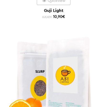
Quickview
Guji Light
10,90
€
ALKAEN: