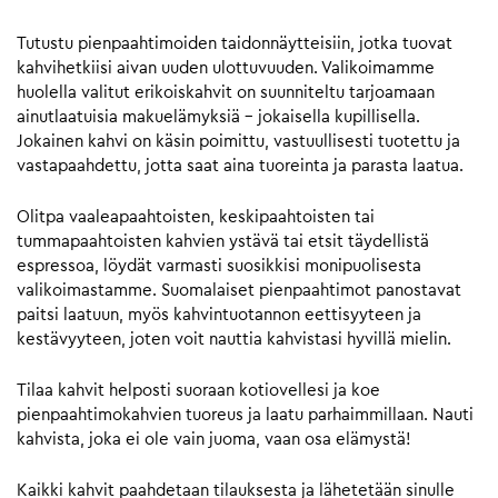
Tutustu pienpaahtimoiden taidonnäytteisiin, jotka tuovat
kahvihetkiisi aivan uuden ulottuvuuden. Valikoimamme
huolella valitut erikoiskahvit on suunniteltu tarjoamaan
ainutlaatuisia makuelämyksiä – jokaisella kupillisella.
Jokainen kahvi on käsin poimittu, vastuullisesti tuotettu ja
vastapaahdettu, jotta saat aina tuoreinta ja parasta laatua.
Olitpa vaaleapaahtoisten, keskipaahtoisten tai
tummapaahtoisten kahvien ystävä tai etsit täydellistä
espressoa, löydät varmasti suosikkisi monipuolisesta
valikoimastamme. Suomalaiset pienpaahtimot panostavat
paitsi laatuun, myös kahvintuotannon eettisyyteen ja
kestävyyteen, joten voit nauttia kahvistasi hyvillä mielin.
Tilaa kahvit helposti suoraan kotiovellesi ja koe
pienpaahtimokahvien tuoreus ja laatu parhaimmillaan. Nauti
kahvista, joka ei ole vain juoma, vaan osa elämystä!
Kaikki kahvit paahdetaan tilauksesta ja lähetetään sinulle