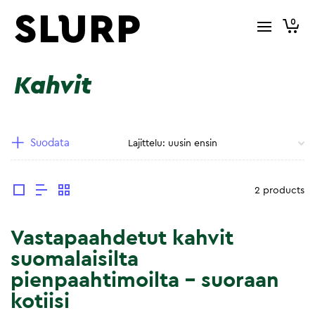
0
Kahvit
Suodata
2 products
Vastapaahdetut kahvit
suomalaisilta
pienpaahtimoilta – suoraan
kotiisi