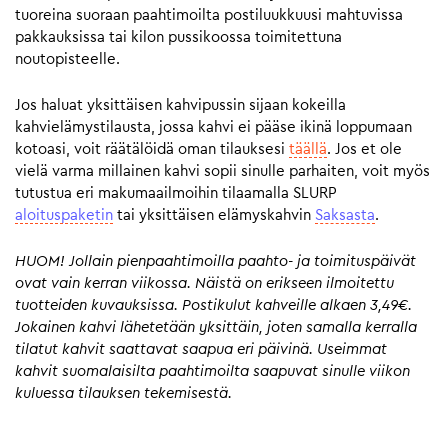
tuoreina suoraan paahtimoilta postiluukkuusi mahtuvissa
pakkauksissa tai kilon pussikoossa toimitettuna
noutopisteelle.
Jos haluat yksittäisen kahvipussin sijaan kokeilla
kahvielämystilausta, jossa kahvi ei pääse ikinä loppumaan
kotoasi, voit räätälöidä oman tilauksesi
täällä
. Jos et ole
vielä varma millainen kahvi sopii sinulle parhaiten, voit myös
tutustua eri makumaailmoihin tilaamalla SLURP
aloituspaketin
tai yksittäisen elämyskahvin
Saksasta
.
HUOM! Jollain pienpaahtimoilla paahto- ja toimituspäivät
ovat vain kerran viikossa. Näistä on erikseen ilmoitettu
tuotteiden kuvauksissa. Postikulut kahveille alkaen 3,49€.
Jokainen kahvi lähetetään yksittäin, joten samalla kerralla
tilatut kahvit saattavat saapua eri päivinä. Useimmat
kahvit suomalaisilta paahtimoilta saapuvat sinulle viikon
kuluessa tilauksen tekemisestä.