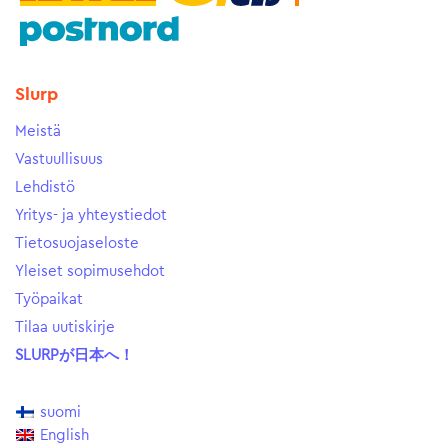
Slurp
Meistä
Vastuullisuus
Lehdistö
Yritys- ja yhteystiedot
Tietosuojaseloste
Yleiset sopimusehdot
Työpaikat
Tilaa uutiskirje
SLURPが日本へ！
suomi
English