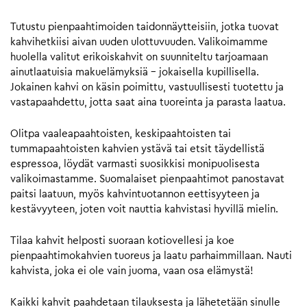
Tutustu pienpaahtimoiden taidonnäytteisiin, jotka tuovat
kahvihetkiisi aivan uuden ulottuvuuden. Valikoimamme
huolella valitut erikoiskahvit on suunniteltu tarjoamaan
ainutlaatuisia makuelämyksiä – jokaisella kupillisella.
Jokainen kahvi on käsin poimittu, vastuullisesti tuotettu ja
vastapaahdettu, jotta saat aina tuoreinta ja parasta laatua.
Olitpa vaaleapaahtoisten, keskipaahtoisten tai
tummapaahtoisten kahvien ystävä tai etsit täydellistä
espressoa, löydät varmasti suosikkisi monipuolisesta
valikoimastamme. Suomalaiset pienpaahtimot panostavat
paitsi laatuun, myös kahvintuotannon eettisyyteen ja
kestävyyteen, joten voit nauttia kahvistasi hyvillä mielin.
Tilaa kahvit helposti suoraan kotiovellesi ja koe
pienpaahtimokahvien tuoreus ja laatu parhaimmillaan. Nauti
kahvista, joka ei ole vain juoma, vaan osa elämystä!
Kaikki kahvit paahdetaan tilauksesta ja lähetetään sinulle