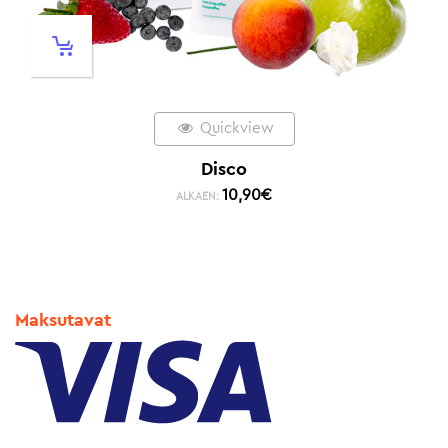
Quickview
Disco
10,90
€
ALKAEN:
Maksutavat