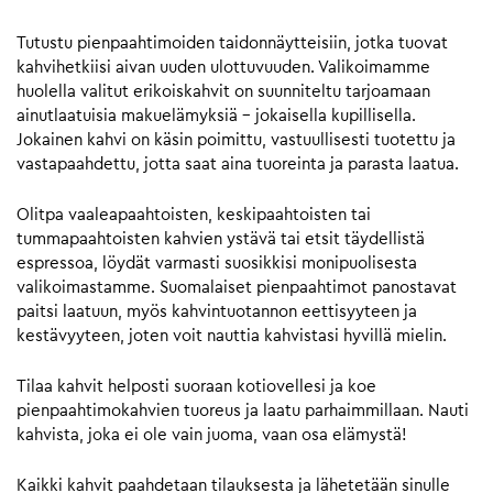
Tutustu pienpaahtimoiden taidonnäytteisiin, jotka tuovat
kahvihetkiisi aivan uuden ulottuvuuden. Valikoimamme
huolella valitut erikoiskahvit on suunniteltu tarjoamaan
ainutlaatuisia makuelämyksiä – jokaisella kupillisella.
Jokainen kahvi on käsin poimittu, vastuullisesti tuotettu ja
vastapaahdettu, jotta saat aina tuoreinta ja parasta laatua.
Olitpa vaaleapaahtoisten, keskipaahtoisten tai
tummapaahtoisten kahvien ystävä tai etsit täydellistä
espressoa, löydät varmasti suosikkisi monipuolisesta
valikoimastamme. Suomalaiset pienpaahtimot panostavat
paitsi laatuun, myös kahvintuotannon eettisyyteen ja
kestävyyteen, joten voit nauttia kahvistasi hyvillä mielin.
Tilaa kahvit helposti suoraan kotiovellesi ja koe
pienpaahtimokahvien tuoreus ja laatu parhaimmillaan. Nauti
kahvista, joka ei ole vain juoma, vaan osa elämystä!
Kaikki kahvit paahdetaan tilauksesta ja lähetetään sinulle