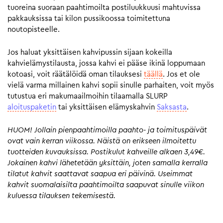
tuoreina suoraan paahtimoilta postiluukkuusi mahtuvissa
pakkauksissa tai kilon pussikoossa toimitettuna
noutopisteelle.
Jos haluat yksittäisen kahvipussin sijaan kokeilla
kahvielämystilausta, jossa kahvi ei pääse ikinä loppumaan
kotoasi, voit räätälöidä oman tilauksesi
täällä
. Jos et ole
vielä varma millainen kahvi sopii sinulle parhaiten, voit myös
tutustua eri makumaailmoihin tilaamalla SLURP
aloituspaketin
tai yksittäisen elämyskahvin
Saksasta
.
HUOM! Jollain pienpaahtimoilla paahto- ja toimituspäivät
ovat vain kerran viikossa. Näistä on erikseen ilmoitettu
tuotteiden kuvauksissa. Postikulut kahveille alkaen 3,49€.
Jokainen kahvi lähetetään yksittäin, joten samalla kerralla
tilatut kahvit saattavat saapua eri päivinä. Useimmat
kahvit suomalaisilta paahtimoilta saapuvat sinulle viikon
kuluessa tilauksen tekemisestä.