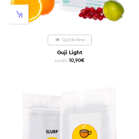
Quickview
Guji Light
10,90
€
ALKAEN: