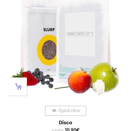
Quickview
Disco
10,90
€
ALKAEN: