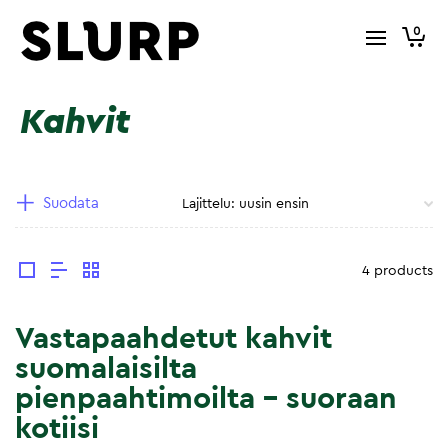
0
Kahvit
Suodata
4 products
Vastapaahdetut kahvit
suomalaisilta
pienpaahtimoilta – suoraan
kotiisi