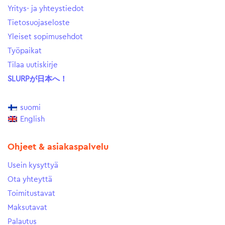
Yritys- ja yhteystiedot
Tietosuojaseloste
Yleiset sopimusehdot
Työpaikat
Tilaa uutiskirje
SLURPが日本へ！
suomi
English
Ohjeet & asiakaspalvelu
Usein kysyttyä
Ota yhteyttä
Toimitustavat
Maksutavat
Palautus