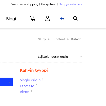
Worldwide shipping | Always fresh |
Happy customers
0
Blogi
Slurp
>
Tuotteet
>
Kahvit
Kahvin tyyppi
1
Single origin
2
2
Espresso
1
Blend