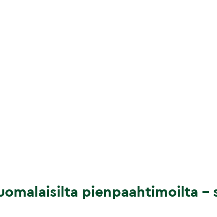
omalaisilta pienpaahtimoilta – s