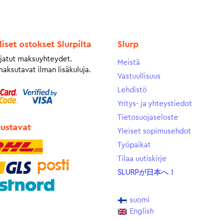
liset ostokset Slurpilta
Slurp
jatut maksuyhteydet.
Meistä
maksutavat ilman lisäkuluja.
Vastuullisuus
Lehdistö
Yritys- ja yhteystiedot
Tietosuojaseloste
tustavat
Yleiset sopimusehdot
Työpaikat
Tilaa uutiskirje
SLURPが日本へ！
suomi
English