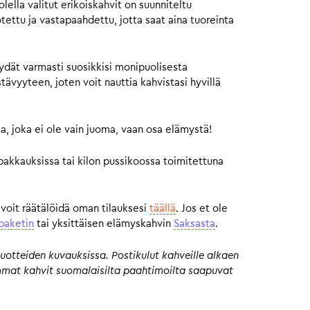
ella valitut erikoiskahvit on suunniteltu
otettu ja vastapaahdettu, jotta saat aina tuoreinta
ydät varmasti suosikkisi monipuolisesta
vyyteen, joten voit nauttia kahvistasi hyvillä
a, joka ei ole vain juoma, vaan osa elämystä!
pakkauksissa tai kilon pussikoossa toimitettuna
 voit räätälöidä oman tilauksesi
täällä
. Jos et ole
paketin
tai yksittäisen elämyskahvin
Saksasta
.
uotteiden kuvauksissa. Postikulut kahveille alkaen
eimmat kahvit suomalaisilta paahtimoilta saapuvat