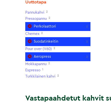
Uuttotapa
2
Pannukahvi
2
Pressopannu
Perkolaattori
2
2
Chemex
Suodatinkeitin
2
2
Pour over (V60)
Aeropress
2
2
Mokkapannu
1
Espresso
2
Turkkilainen kahvi
Vastapaahdetut kahvit su