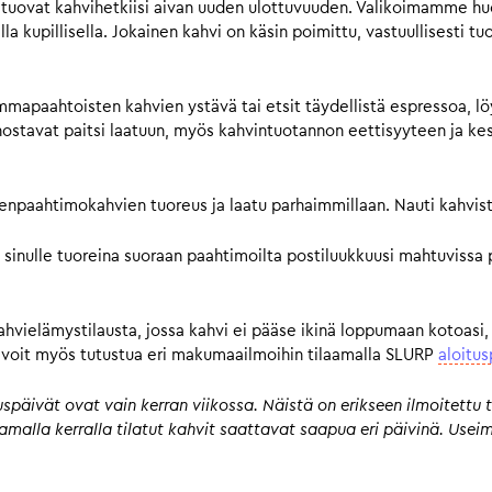
tuovat kahvihetkiisi aivan uuden ulottuvuuden. Valikoimamme huol
a kupillisella. Jokainen kahvi on käsin poimittu, vastuullisesti tu
mmapaahtoisten kahvien ystävä tai etsit täydellistä espressoa, lö
avat paitsi laatuun, myös kahvintuotannon eettisyyteen ja kestä
pienpaahtimokahvien tuoreus ja laatu parhaimmillaan. Nauti kahvist
 sinulle tuoreina suoraan paahtimoilta postiluukkuusi mahtuvissa 
kahvielämystilausta, jossa kahvi ei pääse ikinä loppumaan kotoasi,
n, voit myös tutustua eri makumaailmoihin tilaamalla SLURP
aloitus
päivät ovat vain kerran viikossa. Näistä on erikseen ilmoitettu t
 samalla kerralla tilatut kahvit saattavat saapua eri päivinä. Us