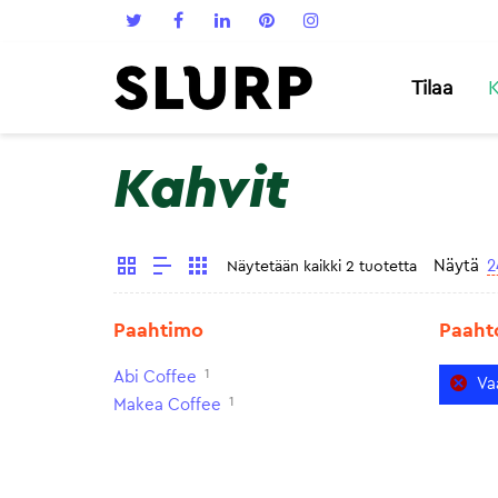
Tilaa
K
Kahvit
Näytä
2
Näytetään kaikki 2 tuotetta
Paahtimo
Paaht
1
Abi Coffee
Va
1
Makea Coffee