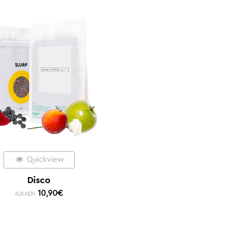
Quickview
Disco
10,90
€
ALKAEN: