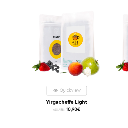
Quickview
Yirgacheffe Light
10,90
€
ALKAEN: