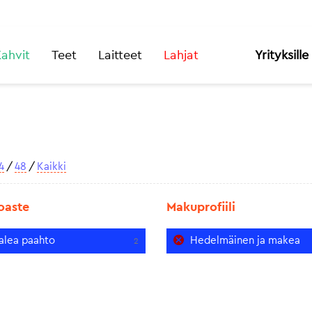
ahvit
Teet
Laitteet
Lahjat
Yrityksille
4
/
48
/
Kaikki
oaste
Makuprofiili
alea paahto
Hedelmäinen ja makea
2