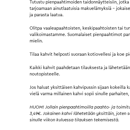
Tutustu pienpaahtimoiden taidonnäytteisiin, jotka 
tarjoamaan ainutlaatuisia makuelämyksiä – jokaisell
ja parasta laatua.
Olitpa vaaleapaahtoisten, keskipaahtoisten tai tu
valikoimastamme. Suomalaiset pienpaahtimot panost
mielin.
Tilaa kahvit helposti suoraan kotiovellesi ja koe 
Kaikki kahvit paahdetaan tilauksesta ja lähetetään
noutopisteelle.
Jos haluat yksittäisen kahvipussin sijaan kokeilla 
vielä varma millainen kahvi sopii sinulle parhaite
HUOM! Jollain pienpaahtimoilla paahto- ja toimitus
3,49€. Jokainen kahvi lähetetään yksittäin, joten
sinulle viikon kuluessa tilauksen tekemisestä.