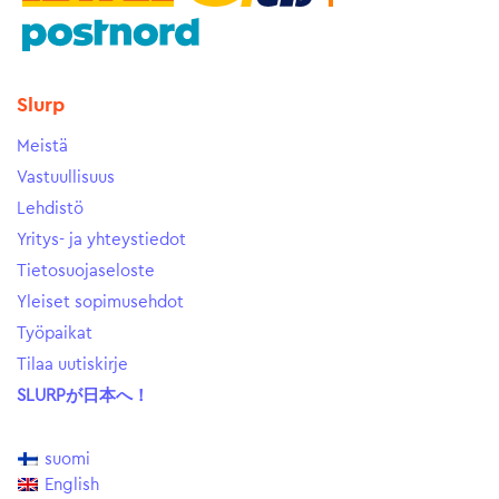
Slurp
Meistä
Vastuullisuus
Lehdistö
Yritys- ja yhteystiedot
Tietosuojaseloste
Yleiset sopimusehdot
Työpaikat
Tilaa uutiskirje
SLURPが日本へ！
suomi
English