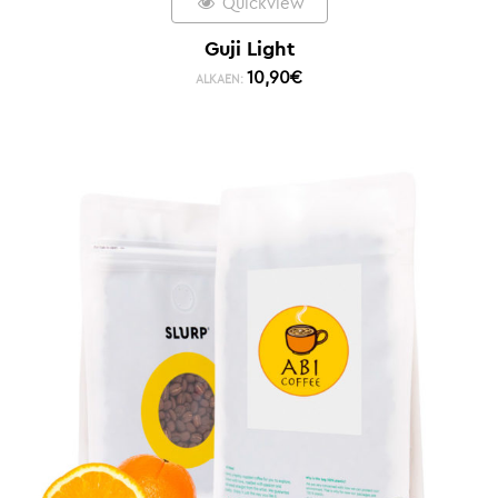
Quickview
Guji Light
10,90
€
ALKAEN: