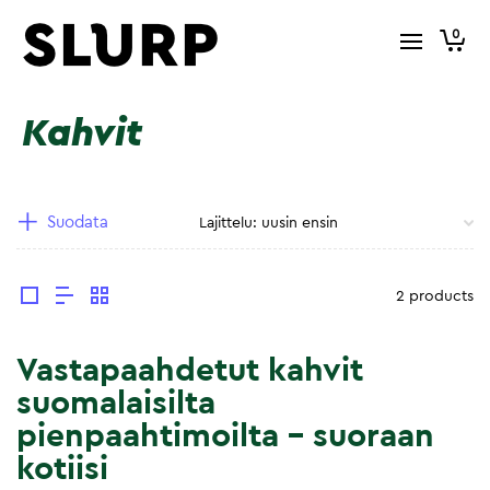
0
Kahvit
Suodata
2 products
Vastapaahdetut kahvit
suomalaisilta
pienpaahtimoilta – suoraan
kotiisi