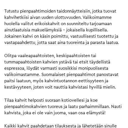
Tutustu pienpaahtimoiden taidonnäytteisiin, jotka tuovat
kahvihetkiisi aivan uuden ulottuvuuden. Valikoimamme
huolella valitut erikoiskahvit on suunniteltu tarjoamaan
ainutlaatuisia makuelämyksiä – jokaisella kupillisella.
Jokainen kahvi on käsin poimittu, vastuullisesti tuotettu ja
vastapaahdettu, jotta saat aina tuoreinta ja parasta laatua.
Olitpa vaaleapaahtoisten, keskipaahtoisten tai
tummapaahtoisten kahvien ystävä tai etsit täydellistä
espressoa, löydät varmasti suosikkisi monipuolisesta
valikoimastamme. Suomalaiset pienpaahtimot panostavat
paitsi laatuun, myös kahvintuotannon eettisyyteen ja
kestävyyteen, joten voit nauttia kahvistasi hyvillä mielin.
Tilaa kahvit helposti suoraan kotiovellesi ja koe
pienpaahtimokahvien tuoreus ja laatu parhaimmillaan. Nauti
kahvista, joka ei ole vain juoma, vaan osa elämystä!
Kaikki kahvit paahdetaan tilauksesta ja lähetetään sinulle