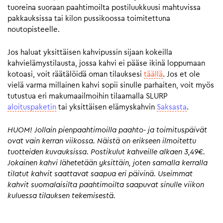
tuoreina suoraan paahtimoilta postiluukkuusi mahtuvissa
pakkauksissa tai kilon pussikoossa toimitettuna
noutopisteelle.
Jos haluat yksittäisen kahvipussin sijaan kokeilla
kahvielämystilausta, jossa kahvi ei pääse ikinä loppumaan
kotoasi, voit räätälöidä oman tilauksesi
täällä
. Jos et ole
vielä varma millainen kahvi sopii sinulle parhaiten, voit myös
tutustua eri makumaailmoihin tilaamalla SLURP
aloituspaketin
tai yksittäisen elämyskahvin
Saksasta
.
HUOM! Jollain pienpaahtimoilla paahto- ja toimituspäivät
ovat vain kerran viikossa. Näistä on erikseen ilmoitettu
tuotteiden kuvauksissa. Postikulut kahveille alkaen 3,49€.
Jokainen kahvi lähetetään yksittäin, joten samalla kerralla
tilatut kahvit saattavat saapua eri päivinä. Useimmat
kahvit suomalaisilta paahtimoilta saapuvat sinulle viikon
kuluessa tilauksen tekemisestä.