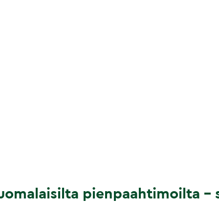
omalaisilta pienpaahtimoilta – s