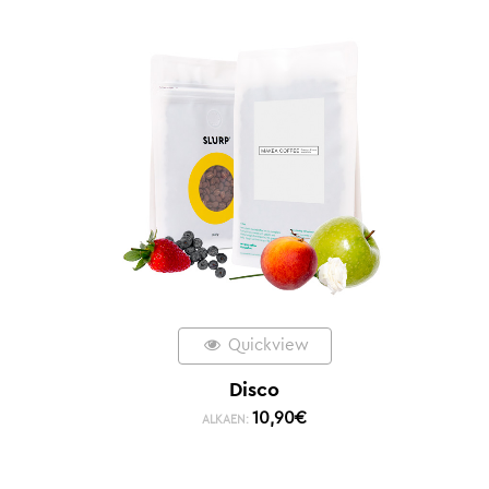
Quickview
Disco
10,90
€
ALKAEN: