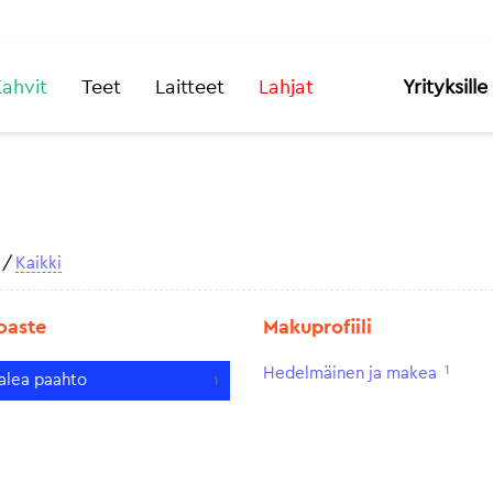
ahvit
Teet
Laitteet
Lahjat
Yrityksille
/
Kaikki
oaste
Makuprofiili
1
Hedelmäinen ja makea
alea paahto
1