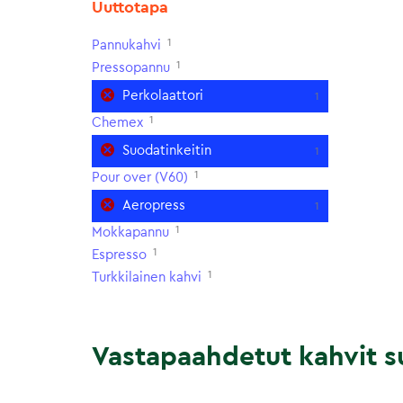
Uuttotapa
1
Pannukahvi
1
Pressopannu
Perkolaattori
1
1
Chemex
Suodatinkeitin
1
1
Pour over (V60)
Aeropress
1
1
Mokkapannu
1
Espresso
1
Turkkilainen kahvi
Vastapaahdetut kahvit su