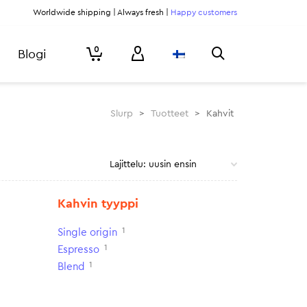
Worldwide shipping | Always fresh |
Happy customers
0
Blogi
Slurp
>
Tuotteet
>
Kahvit
Kahvin tyyppi
1
Single origin
1
Espresso
1
Blend