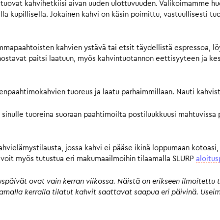
tuovat kahvihetkiisi aivan uuden ulottuvuuden. Valikoimamme huol
a kupillisella. Jokainen kahvi on käsin poimittu, vastuullisesti tu
mmapaahtoisten kahvien ystävä tai etsit täydellistä espressoa, lö
avat paitsi laatuun, myös kahvintuotannon eettisyyteen ja kestä
pienpaahtimokahvien tuoreus ja laatu parhaimmillaan. Nauti kahvist
 sinulle tuoreina suoraan paahtimoilta postiluukkuusi mahtuvissa 
kahvielämystilausta, jossa kahvi ei pääse ikinä loppumaan kotoasi,
n, voit myös tutustua eri makumaailmoihin tilaamalla SLURP
aloitus
päivät ovat vain kerran viikossa. Näistä on erikseen ilmoitettu t
 samalla kerralla tilatut kahvit saattavat saapua eri päivinä. Us