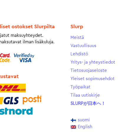
liset ostokset Slurpilta
Slurp
jatut maksuyhteydet.
Meistä
maksutavat ilman lisäkuluja.
Vastuullisuus
Lehdistö
Yritys- ja yhteystiedot
Tietosuojaseloste
tustavat
Yleiset sopimusehdot
Työpaikat
Tilaa uutiskirje
SLURPが日本へ！
suomi
English