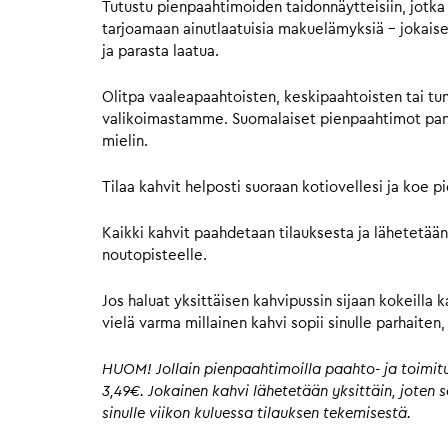
Tutustu pienpaahtimoiden taidonnäytteisiin, jotka 
tarjoamaan ainutlaatuisia makuelämyksiä – jokaisell
ja parasta laatua.
Olitpa vaaleapaahtoisten, keskipaahtoisten tai tu
valikoimastamme. Suomalaiset pienpaahtimot panost
mielin.
Tilaa kahvit helposti suoraan kotiovellesi ja koe 
Kaikki kahvit paahdetaan tilauksesta ja lähetetään
noutopisteelle.
Jos haluat yksittäisen kahvipussin sijaan kokeilla 
vielä varma millainen kahvi sopii sinulle parhaite
HUOM! Jollain pienpaahtimoilla paahto- ja toimitus
3,49€. Jokainen kahvi lähetetään yksittäin, joten
sinulle viikon kuluessa tilauksen tekemisestä.