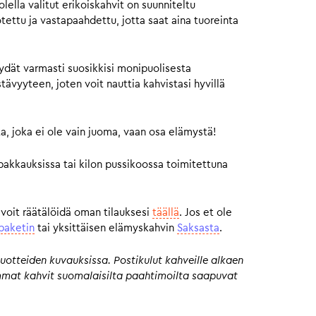
ella valitut erikoiskahvit on suunniteltu
otettu ja vastapaahdettu, jotta saat aina tuoreinta
ydät varmasti suosikkisi monipuolisesta
vyyteen, joten voit nauttia kahvistasi hyvillä
a, joka ei ole vain juoma, vaan osa elämystä!
pakkauksissa tai kilon pussikoossa toimitettuna
 voit räätälöidä oman tilauksesi
täällä
. Jos et ole
paketin
tai yksittäisen elämyskahvin
Saksasta
.
uotteiden kuvauksissa. Postikulut kahveille alkaen
eimmat kahvit suomalaisilta paahtimoilta saapuvat