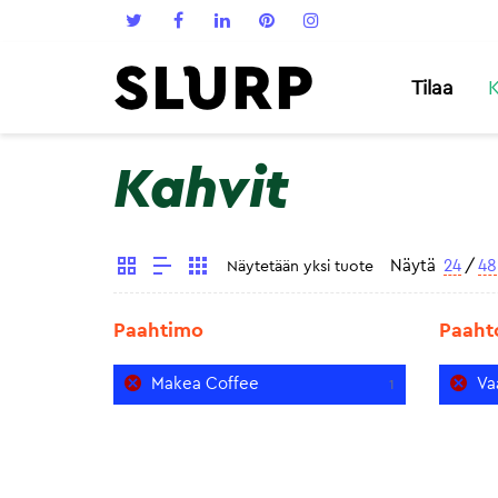
Tilaa
K
Kahvit
Näytä
24
/
48
Näytetään yksi tuote
Paahtimo
Paaht
Makea Coffee
Va
1