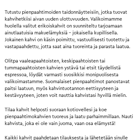
Tutustu pienpaahtimoiden taidonnäytteisiin, jotka tuovat
kahvihetkiisi aivan uuden ulottuvuuden. Valikoimamme
huolella valitut erikoiskahvit on suunniteltu tarjoamaan
ainutlaatuisia makuelämyksiä – jokaisella kupillisella.
Jokainen kahvi on käsin poimittu, vastuullisesti tuotettu ja
vastapaahdettu, jotta saat aina tuoreinta ja parasta laatua.
Olitpa vaaleapaahtoisten, keskipaahtoisten tai
tummapaahtoisten kahvien ystävä tai etsit täydellistä
espressoa, löydät varmasti suosikkisi monipuolisesta
valikoimastamme. Suomalaiset pienpaahtimot panostavat
paitsi laatuun, myös kahvintuotannon eettisyyteen ja
kestävyyteen, joten voit nauttia kahvistasi hyvillä mielin.
Tilaa kahvit helposti suoraan kotiovellesi ja koe
pienpaahtimokahvien tuoreus ja laatu parhaimmillaan. Nauti
kahvista, joka ei ole vain juoma, vaan osa elämystä!
Kaikki kahvit paahdetaan tilauksesta ja lähetetään sinulle