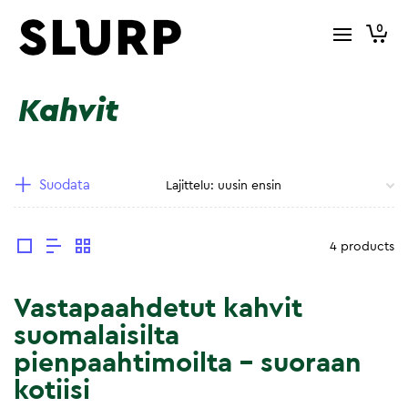
0
Kahvit
Suodata
4 products
Vastapaahdetut kahvit
suomalaisilta
pienpaahtimoilta – suoraan
kotiisi