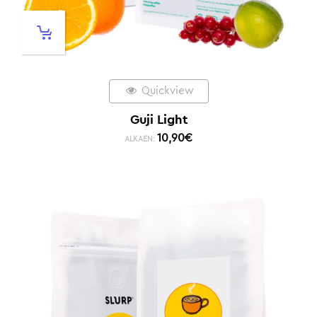
Quickview
Guji Light
10,90
€
ALKAEN: