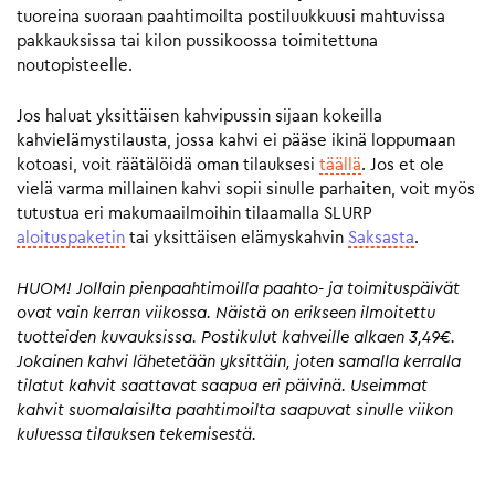
tuoreina suoraan paahtimoilta postiluukkuusi mahtuvissa
pakkauksissa tai kilon pussikoossa toimitettuna
noutopisteelle.
Jos haluat yksittäisen kahvipussin sijaan kokeilla
kahvielämystilausta, jossa kahvi ei pääse ikinä loppumaan
kotoasi, voit räätälöidä oman tilauksesi
täällä
. Jos et ole
vielä varma millainen kahvi sopii sinulle parhaiten, voit myös
tutustua eri makumaailmoihin tilaamalla SLURP
aloituspaketin
tai yksittäisen elämyskahvin
Saksasta
.
HUOM! Jollain pienpaahtimoilla paahto- ja toimituspäivät
ovat vain kerran viikossa. Näistä on erikseen ilmoitettu
tuotteiden kuvauksissa. Postikulut kahveille alkaen 3,49€.
Jokainen kahvi lähetetään yksittäin, joten samalla kerralla
tilatut kahvit saattavat saapua eri päivinä. Useimmat
kahvit suomalaisilta paahtimoilta saapuvat sinulle viikon
kuluessa tilauksen tekemisestä.