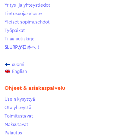
Yritys- ja yhteystiedot
Tietosuojaseloste
Yleiset sopimusehdot
Työpaikat
Tilaa uutiskirje
SLURPが日本へ！
suomi
English
Ohjeet & asiakaspalvelu
Usein kysyttyä
Ota yhteyttä
Toimitustavat
Maksutavat
Palautus