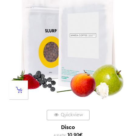
Quickview
Disco
10,90
€
ALKAEN: