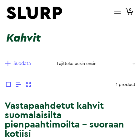
0
Kahvit
Suodata
1 product
Vastapaahdetut kahvit
suomalaisilta
pienpaahtimoilta – suoraan
kotiisi