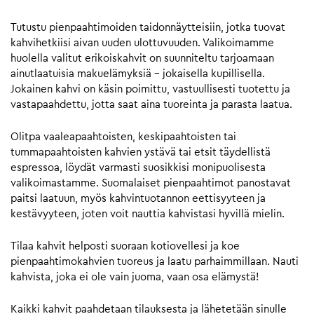
Tutustu pienpaahtimoiden taidonnäytteisiin, jotka tuovat
kahvihetkiisi aivan uuden ulottuvuuden. Valikoimamme
huolella valitut erikoiskahvit on suunniteltu tarjoamaan
ainutlaatuisia makuelämyksiä – jokaisella kupillisella.
Jokainen kahvi on käsin poimittu, vastuullisesti tuotettu ja
vastapaahdettu, jotta saat aina tuoreinta ja parasta laatua.
Olitpa vaaleapaahtoisten, keskipaahtoisten tai
tummapaahtoisten kahvien ystävä tai etsit täydellistä
espressoa, löydät varmasti suosikkisi monipuolisesta
valikoimastamme. Suomalaiset pienpaahtimot panostavat
paitsi laatuun, myös kahvintuotannon eettisyyteen ja
kestävyyteen, joten voit nauttia kahvistasi hyvillä mielin.
Tilaa kahvit helposti suoraan kotiovellesi ja koe
pienpaahtimokahvien tuoreus ja laatu parhaimmillaan. Nauti
kahvista, joka ei ole vain juoma, vaan osa elämystä!
Kaikki kahvit paahdetaan tilauksesta ja lähetetään sinulle