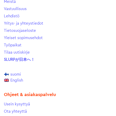
Meistä
Vastuullisuus
Lehdistö
Yritys- ja yhteystiedot
Tietosuojaseloste
Yleiset sopimusehdot
Työpaikat
Tilaa uutiskirje
SLURPが日本へ！
suomi
English
Ohjeet & asiakaspalvelu
Usein kysyttyä
Ota yhteyttä