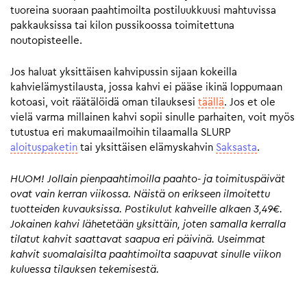
tuoreina suoraan paahtimoilta postiluukkuusi mahtuvissa
pakkauksissa tai kilon pussikoossa toimitettuna
noutopisteelle.
Jos haluat yksittäisen kahvipussin sijaan kokeilla
kahvielämystilausta, jossa kahvi ei pääse ikinä loppumaan
kotoasi, voit räätälöidä oman tilauksesi
täällä
. Jos et ole
vielä varma millainen kahvi sopii sinulle parhaiten, voit myös
tutustua eri makumaailmoihin tilaamalla SLURP
aloituspaketin
tai yksittäisen elämyskahvin
Saksasta
.
HUOM! Jollain pienpaahtimoilla paahto- ja toimituspäivät
ovat vain kerran viikossa. Näistä on erikseen ilmoitettu
tuotteiden kuvauksissa. Postikulut kahveille alkaen 3,49€.
Jokainen kahvi lähetetään yksittäin, joten samalla kerralla
tilatut kahvit saattavat saapua eri päivinä. Useimmat
kahvit suomalaisilta paahtimoilta saapuvat sinulle viikon
kuluessa tilauksen tekemisestä.