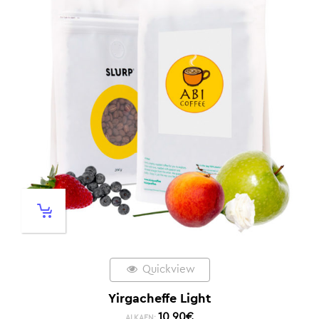
Quickview
Yirgacheffe Light
10,90
€
ALKAEN: