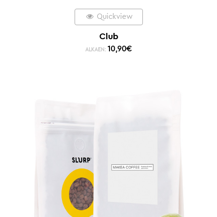
Quickview
Club
10,90
€
ALKAEN: