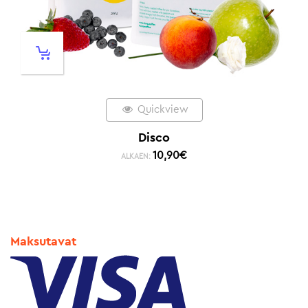
Quickview
Disco
10,90
€
ALKAEN:
Maksutavat