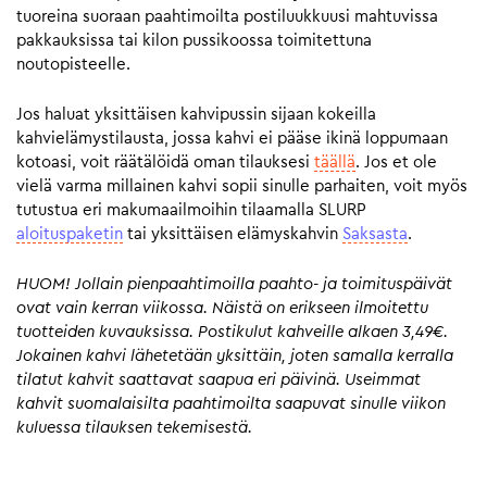
tuoreina suoraan paahtimoilta postiluukkuusi mahtuvissa
pakkauksissa tai kilon pussikoossa toimitettuna
noutopisteelle.
Jos haluat yksittäisen kahvipussin sijaan kokeilla
kahvielämystilausta, jossa kahvi ei pääse ikinä loppumaan
kotoasi, voit räätälöidä oman tilauksesi
täällä
. Jos et ole
vielä varma millainen kahvi sopii sinulle parhaiten, voit myös
tutustua eri makumaailmoihin tilaamalla SLURP
aloituspaketin
tai yksittäisen elämyskahvin
Saksasta
.
HUOM! Jollain pienpaahtimoilla paahto- ja toimituspäivät
ovat vain kerran viikossa. Näistä on erikseen ilmoitettu
tuotteiden kuvauksissa. Postikulut kahveille alkaen 3,49€.
Jokainen kahvi lähetetään yksittäin, joten samalla kerralla
tilatut kahvit saattavat saapua eri päivinä. Useimmat
kahvit suomalaisilta paahtimoilta saapuvat sinulle viikon
kuluessa tilauksen tekemisestä.