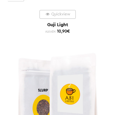
Quickview
Guji Light
10,90
€
ALKAEN: