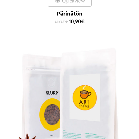
Quickview
Pärinätön
10,90
€
ALKAEN: