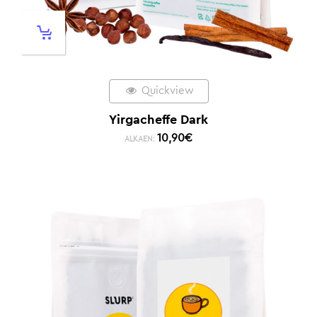
Quickview
Yirgacheffe Dark
10,90
€
ALKAEN: