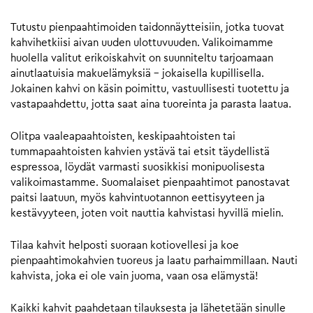
Tutustu pienpaahtimoiden taidonnäytteisiin, jotka tuovat
kahvihetkiisi aivan uuden ulottuvuuden. Valikoimamme
huolella valitut erikoiskahvit on suunniteltu tarjoamaan
ainutlaatuisia makuelämyksiä – jokaisella kupillisella.
Jokainen kahvi on käsin poimittu, vastuullisesti tuotettu ja
vastapaahdettu, jotta saat aina tuoreinta ja parasta laatua.
Olitpa vaaleapaahtoisten, keskipaahtoisten tai
tummapaahtoisten kahvien ystävä tai etsit täydellistä
espressoa, löydät varmasti suosikkisi monipuolisesta
valikoimastamme. Suomalaiset pienpaahtimot panostavat
paitsi laatuun, myös kahvintuotannon eettisyyteen ja
kestävyyteen, joten voit nauttia kahvistasi hyvillä mielin.
Tilaa kahvit helposti suoraan kotiovellesi ja koe
pienpaahtimokahvien tuoreus ja laatu parhaimmillaan. Nauti
kahvista, joka ei ole vain juoma, vaan osa elämystä!
Kaikki kahvit paahdetaan tilauksesta ja lähetetään sinulle