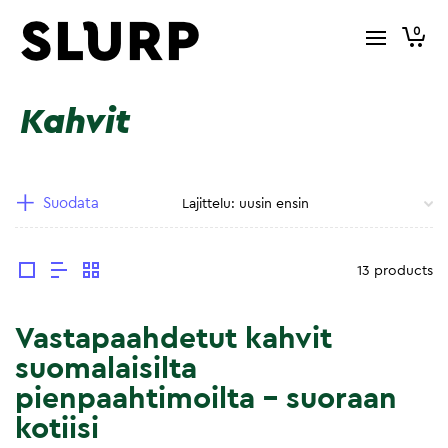
0
Kahvit
Suodata
13 products
Vastapaahdetut kahvit
suomalaisilta
pienpaahtimoilta – suoraan
kotiisi