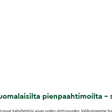
omalaisilta pienpaahtimoilta – s
tuovat kahvihetkiisi aivan uuden ulottuvuuden. Valikoimamme huol