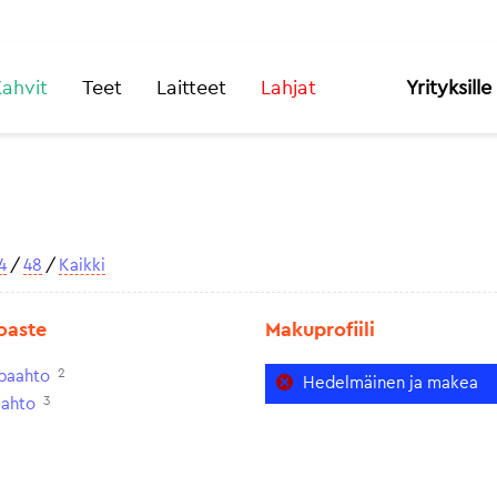
ahvit
Teet
Laitteet
Lahjat
Yrityksille
4
/
48
/
Kaikki
oaste
Makuprofiili
2
paahto
Hedelmäinen ja makea
3
aahto