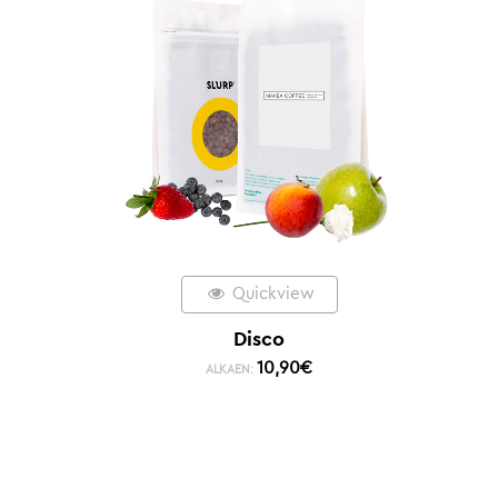
Quickview
Disco
10,90
€
ALKAEN: