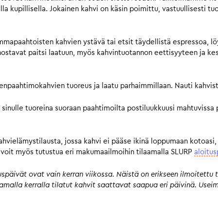
a kupillisella. Jokainen kahvi on käsin poimittu, vastuullisesti tu
mmapaahtoisten kahvien ystävä tai etsit täydellistä espressoa, lö
avat paitsi laatuun, myös kahvintuotannon eettisyyteen ja kestä
pienpaahtimokahvien tuoreus ja laatu parhaimmillaan. Nauti kahvist
 sinulle tuoreina suoraan paahtimoilta postiluukkuusi mahtuvissa 
kahvielämystilausta, jossa kahvi ei pääse ikinä loppumaan kotoasi,
n, voit myös tutustua eri makumaailmoihin tilaamalla SLURP
aloitus
päivät ovat vain kerran viikossa. Näistä on erikseen ilmoitettu t
 samalla kerralla tilatut kahvit saattavat saapua eri päivinä. Us