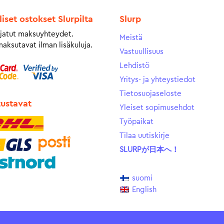
liset ostokset Slurpilta
Slurp
jatut maksuyhteydet.
Meistä
maksutavat ilman lisäkuluja.
Vastuullisuus
Lehdistö
Yritys- ja yhteystiedot
Tietosuojaseloste
tustavat
Yleiset sopimusehdot
Työpaikat
Tilaa uutiskirje
SLURPが日本へ！
suomi
English