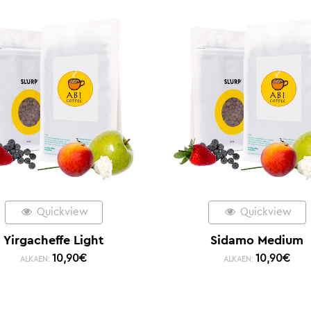
Quickview
Quickview
Yirgacheffe Light
Sidamo Medium
10,90
€
10,90
€
ALKAEN:
ALKAEN: