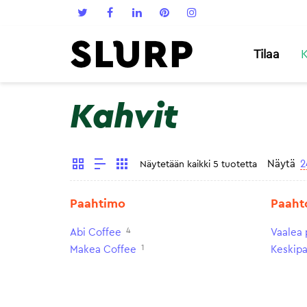
Tilaa
K
Kahvit
Näytä
2
Näytetään kaikki 5 tuotetta
Paahtimo
Paaht
4
Abi Coffee
Vaalea 
1
Makea Coffee
Keskip