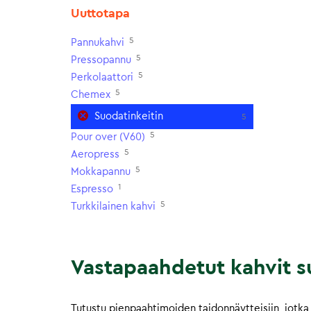
Uuttotapa
5
Pannukahvi
5
Pressopannu
5
Perkolaattori
5
Chemex
Suodatinkeitin
5
5
Pour over (V60)
5
Aeropress
5
Mokkapannu
1
Espresso
5
Turkkilainen kahvi
Vastapaahdetut kahvit su
Tutustu pienpaahtimoiden taidonnäytteisiin, jotka 