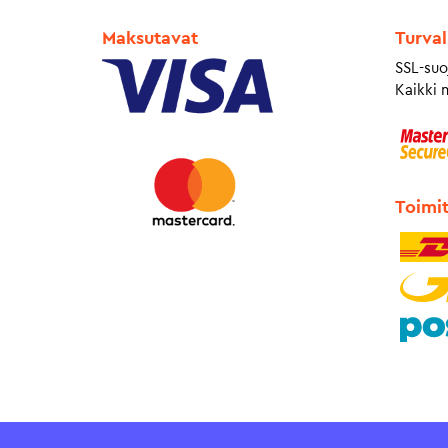
Maksutavat
Turval
SSL-suo
Kaikki 
Toimi