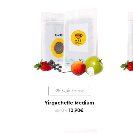
Quickview
Yirgacheffe Medium
10,90
€
ALKAEN: