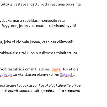
otettu ja vastapaahdettu, jotta saat aina tuoreinta
ydät varmasti suosikkisi monipuolisesta
vyyteen, joten voit nauttia kahvistasi hyvillä
a, joka ei ole vain juoma, vaan osa elämystä!
pakkauksissa tai kilon pussikoossa toimitettuna
 voit räätälöidä oman tilauksesi
täällä
. Jos et ole
paketin
tai yksittäisen elämyskahvin
Saksasta
.
uotteiden kuvauksissa. Postikulut kahveille alkaen
eimmat kahvit suomalaisilta paahtimoilta saapuvat