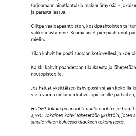
tarjoamaan ainutlaatuisia makuelämyksiä – jokaisell
ja parasta laatua.
Olitpa vaaleapaahtoisten, keskipaahtoisten tai tu
valikoimastamme. Suomalaiset pienpaahtimot panost
mielin.
Tilaa kahvit helposti suoraan kotiovellesi ja koe 
Kaikki kahvit paahdetaan tilauksesta ja lähetetään
noutopisteelle.
Jos haluat yksittäisen kahvipussin sijaan kokeilla 
vielä varma millainen kahvi sopii sinulle parhaite
HUOM! Jollain pienpaahtimoilla paahto- ja toimitus
3,49€. Jokainen kahvi lähetetään yksittäin, joten
sinulle viikon kuluessa tilauksen tekemisestä.