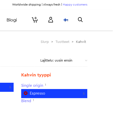
Worldwide shipping | Always fresh |
Happy customers
0
Blogi
Slurp
>
Tuotteet
>
Kahvit
Kahvin tyyppi
1
Single origin
5
Espresso
5
1
Blend