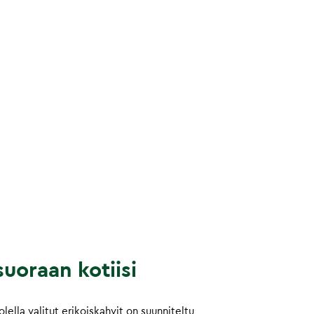
uoraan kotiisi
ella valitut erikoiskahvit on suunniteltu