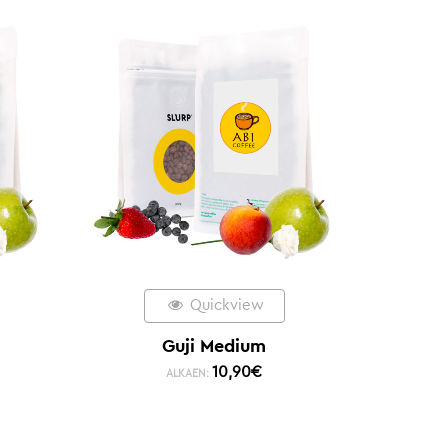
Quickview
Guji Medium
10,90
€
ALKAEN: