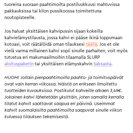
tuoreina suoraan paahtimoilta postiluukkuusi mahtuvissa
pakkauksissa tai kilon pussikoossa toimitettuna
noutopisteelle.
Jos haluat yksittäisen kahvipussin sijaan kokeilla
kahvielämystilausta, jossa kahvi ei pääse ikinä loppumaan
kotoasi, voit räätälöidä oman tilauksesi
täällä
. Jos et ole
vielä varma millainen kahvi sopii sinulle parhaiten, voit myös
tutustua eri makumaailmoihin tilaamalla SLURP
aloituspaketin
tai yksittäisen elämyskahvin
Saksasta
.
HUOM! Jollain pienpaahtimoilla paahto- ja toimituspäivät
ovat vain kerran viikossa. Näistä on erikseen ilmoitettu
tuotteiden kuvauksissa. Postikulut kahveille alkaen 3,49€.
Jokainen kahvi lähetetään yksittäin, joten samalla kerralla
tilatut kahvit saattavat saapua eri päivinä. Useimmat
kahvit suomalaisilta paahtimoilta saapuvat sinulle viikon
kuluessa tilauksen tekemisestä.