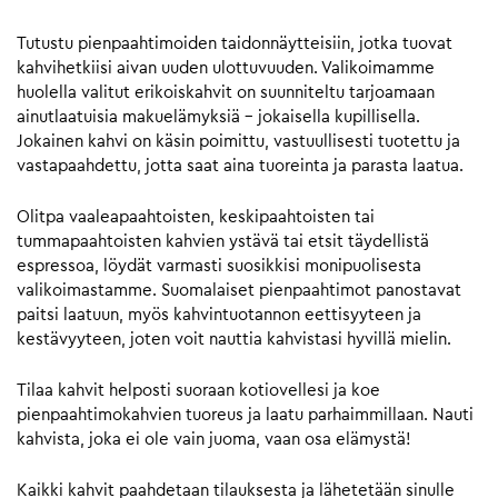
Tutustu pienpaahtimoiden taidonnäytteisiin, jotka tuovat
kahvihetkiisi aivan uuden ulottuvuuden. Valikoimamme
huolella valitut erikoiskahvit on suunniteltu tarjoamaan
ainutlaatuisia makuelämyksiä – jokaisella kupillisella.
Jokainen kahvi on käsin poimittu, vastuullisesti tuotettu ja
vastapaahdettu, jotta saat aina tuoreinta ja parasta laatua.
Olitpa vaaleapaahtoisten, keskipaahtoisten tai
tummapaahtoisten kahvien ystävä tai etsit täydellistä
espressoa, löydät varmasti suosikkisi monipuolisesta
valikoimastamme. Suomalaiset pienpaahtimot panostavat
paitsi laatuun, myös kahvintuotannon eettisyyteen ja
kestävyyteen, joten voit nauttia kahvistasi hyvillä mielin.
Tilaa kahvit helposti suoraan kotiovellesi ja koe
pienpaahtimokahvien tuoreus ja laatu parhaimmillaan. Nauti
kahvista, joka ei ole vain juoma, vaan osa elämystä!
Kaikki kahvit paahdetaan tilauksesta ja lähetetään sinulle