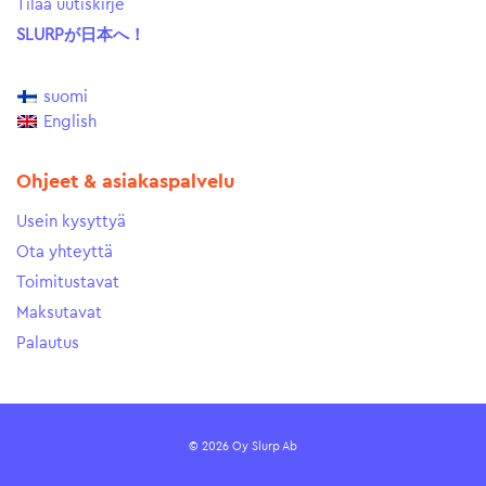
Tilaa uutiskirje
SLURPが日本へ！
suomi
English
Ohjeet & asiakaspalvelu
Usein kysyttyä
Ota yhteyttä
Toimitustavat
Maksutavat
Palautus
© 2026 Oy Slurp Ab