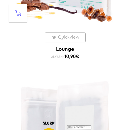
Quickview
Lounge
10,90
€
ALKAEN: