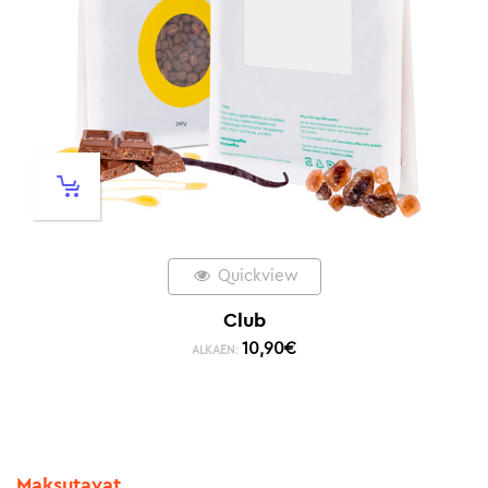
Quickview
Club
10,90
€
ALKAEN:
Maksutavat