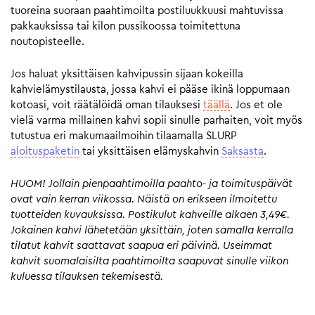
tuoreina suoraan paahtimoilta postiluukkuusi mahtuvissa
pakkauksissa tai kilon pussikoossa toimitettuna
noutopisteelle.
Jos haluat yksittäisen kahvipussin sijaan kokeilla
kahvielämystilausta, jossa kahvi ei pääse ikinä loppumaan
kotoasi, voit räätälöidä oman tilauksesi
täällä
. Jos et ole
vielä varma millainen kahvi sopii sinulle parhaiten, voit myös
tutustua eri makumaailmoihin tilaamalla SLURP
aloituspaketin
tai yksittäisen elämyskahvin
Saksasta
.
HUOM! Jollain pienpaahtimoilla paahto- ja toimituspäivät
ovat vain kerran viikossa. Näistä on erikseen ilmoitettu
tuotteiden kuvauksissa. Postikulut kahveille alkaen 3,49€.
Jokainen kahvi lähetetään yksittäin, joten samalla kerralla
tilatut kahvit saattavat saapua eri päivinä. Useimmat
kahvit suomalaisilta paahtimoilta saapuvat sinulle viikon
kuluessa tilauksen tekemisestä.