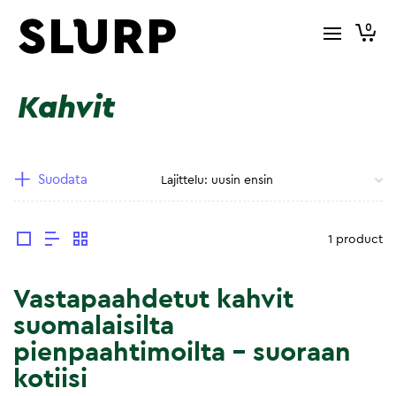
0
Kahvit
Suodata
1 product
Vastapaahdetut kahvit
suomalaisilta
pienpaahtimoilta – suoraan
kotiisi