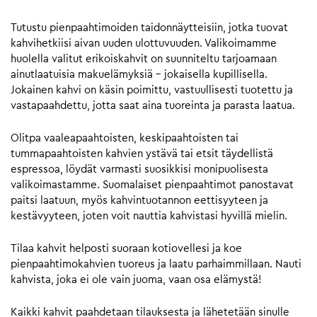
Tutustu pienpaahtimoiden taidonnäytteisiin, jotka tuovat
kahvihetkiisi aivan uuden ulottuvuuden. Valikoimamme
huolella valitut erikoiskahvit on suunniteltu tarjoamaan
ainutlaatuisia makuelämyksiä – jokaisella kupillisella.
Jokainen kahvi on käsin poimittu, vastuullisesti tuotettu ja
vastapaahdettu, jotta saat aina tuoreinta ja parasta laatua.
Olitpa vaaleapaahtoisten, keskipaahtoisten tai
tummapaahtoisten kahvien ystävä tai etsit täydellistä
espressoa, löydät varmasti suosikkisi monipuolisesta
valikoimastamme. Suomalaiset pienpaahtimot panostavat
paitsi laatuun, myös kahvintuotannon eettisyyteen ja
kestävyyteen, joten voit nauttia kahvistasi hyvillä mielin.
Tilaa kahvit helposti suoraan kotiovellesi ja koe
pienpaahtimokahvien tuoreus ja laatu parhaimmillaan. Nauti
kahvista, joka ei ole vain juoma, vaan osa elämystä!
Kaikki kahvit paahdetaan tilauksesta ja lähetetään sinulle