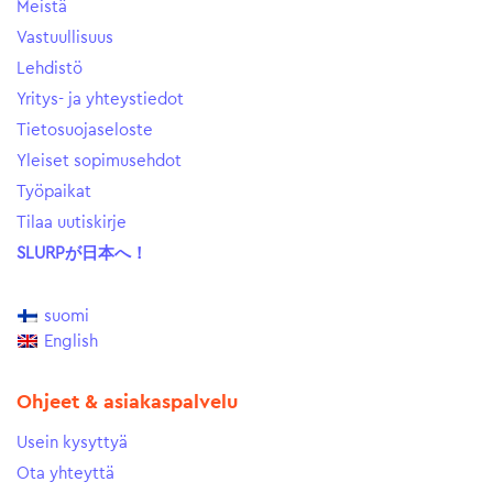
Meistä
Vastuullisuus
Lehdistö
Yritys- ja yhteystiedot
Tietosuojaseloste
Yleiset sopimusehdot
Työpaikat
Tilaa uutiskirje
SLURPが日本へ！
suomi
English
Ohjeet & asiakaspalvelu
Usein kysyttyä
Ota yhteyttä