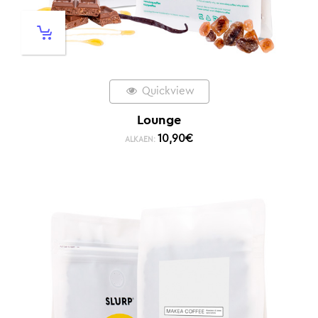
Quickview
Lounge
10,90
€
ALKAEN: