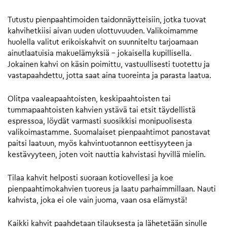
Tutustu pienpaahtimoiden taidonnäytteisiin, jotka tuovat
kahvihetkiisi aivan uuden ulottuvuuden. Valikoimamme
huolella valitut erikoiskahvit on suunniteltu tarjoamaan
ainutlaatuisia makuelämyksiä – jokaisella kupillisella.
Jokainen kahvi on käsin poimittu, vastuullisesti tuotettu ja
vastapaahdettu, jotta saat aina tuoreinta ja parasta laatua.
Olitpa vaaleapaahtoisten, keskipaahtoisten tai
tummapaahtoisten kahvien ystävä tai etsit täydellistä
espressoa, löydät varmasti suosikkisi monipuolisesta
valikoimastamme. Suomalaiset pienpaahtimot panostavat
paitsi laatuun, myös kahvintuotannon eettisyyteen ja
kestävyyteen, joten voit nauttia kahvistasi hyvillä mielin.
Tilaa kahvit helposti suoraan kotiovellesi ja koe
pienpaahtimokahvien tuoreus ja laatu parhaimmillaan. Nauti
kahvista, joka ei ole vain juoma, vaan osa elämystä!
Kaikki kahvit paahdetaan tilauksesta ja lähetetään sinulle