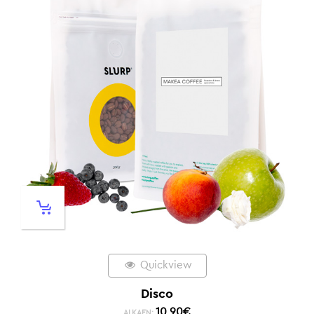
Quickview
Disco
10,90
€
ALKAEN: