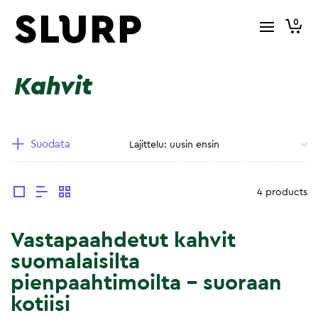
0
Kahvit
Suodata
4 products
Vastapaahdetut kahvit
suomalaisilta
pienpaahtimoilta – suoraan
kotiisi