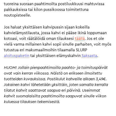
tuoreina suoraan paahtimoilta postiluukkuusi mahtuvissa
pakkauksissa tai kilon pussikoossa toimitettuna
noutopisteelle.
Jos haluat yksittäisen kahvipussin sijaan kokeilla
kahvielämystilausta, jossa kahvi ei pääse ikinä loppumaan
kotoasi, voit räätälöidä oman tilauksesi
täällä
. Jos et ole
vielä varma millainen kahvi sopii sinulle parhaiten, voit myös
tutustua eri makumaailmoihin tilaamalla SLURP
aloituspaketin
tai yksittäisen elämyskahvin
Saksasta
.
HUOM! Jollain pienpaahtimoilla paahto- ja toimituspäivät
ovat vain kerran viikossa. Näistä on erikseen ilmoitettu
tuotteiden kuvauksissa. Postikulut kahveille alkaen 3,49€.
Jokainen kahvi lähetetään yksittäin, joten samalla kerralla
tilatut kahvit saattavat saapua eri päivinä. Useimmat
kahvit suomalaisilta paahtimoilta saapuvat sinulle viikon
kuluessa tilauksen tekemisestä.