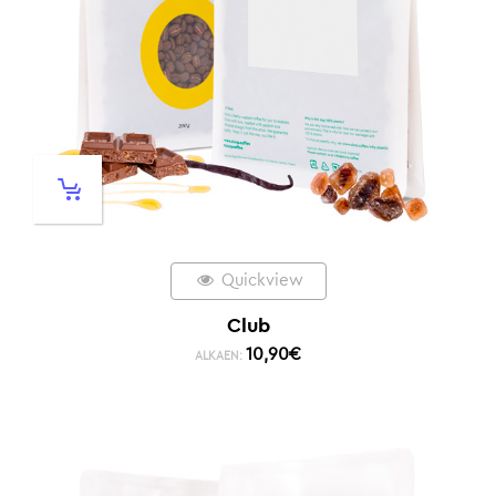
Quickview
Club
10,90
€
ALKAEN: