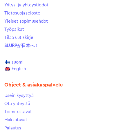
Yritys- ja yhteystiedot
Tietosuojaseloste
Yleiset sopimusehdot
Työpaikat
Tilaa uutiskirje
SLURPが日本へ！
suomi
English
Ohjeet & asiakaspalvelu
Usein kysyttyä
Ota yhteyttä
Toimitustavat
Maksutavat
Palautus