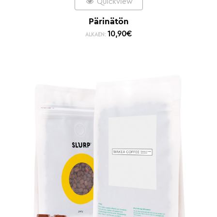
Quickview
Pärinätön
10,90
€
ALKAEN: