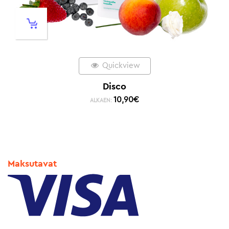
Quickview
Disco
10,90
€
ALKAEN:
Maksutavat