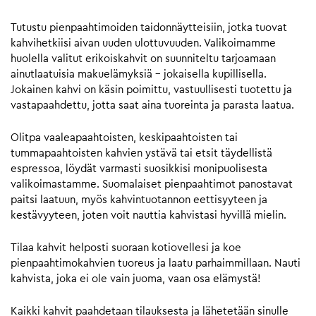
Tutustu pienpaahtimoiden taidonnäytteisiin, jotka tuovat
kahvihetkiisi aivan uuden ulottuvuuden. Valikoimamme
huolella valitut erikoiskahvit on suunniteltu tarjoamaan
ainutlaatuisia makuelämyksiä – jokaisella kupillisella.
Jokainen kahvi on käsin poimittu, vastuullisesti tuotettu ja
vastapaahdettu, jotta saat aina tuoreinta ja parasta laatua.
Olitpa vaaleapaahtoisten, keskipaahtoisten tai
tummapaahtoisten kahvien ystävä tai etsit täydellistä
espressoa, löydät varmasti suosikkisi monipuolisesta
valikoimastamme. Suomalaiset pienpaahtimot panostavat
paitsi laatuun, myös kahvintuotannon eettisyyteen ja
kestävyyteen, joten voit nauttia kahvistasi hyvillä mielin.
Tilaa kahvit helposti suoraan kotiovellesi ja koe
pienpaahtimokahvien tuoreus ja laatu parhaimmillaan. Nauti
kahvista, joka ei ole vain juoma, vaan osa elämystä!
Kaikki kahvit paahdetaan tilauksesta ja lähetetään sinulle