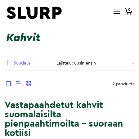
0
Kahvit
Suodata
2 products
Vastapaahdetut kahvit
suomalaisilta
pienpaahtimoilta – suoraan
kotiisi