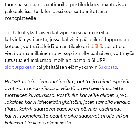
tuoreina suoraan paahtimoilta postiluukkuusi mahtuvissa
pakkauksissa tai kilon pussikoossa toimitettuna
noutopisteelle.
Jos haluat yksittäisen kahvipussin sijaan kokeilla
kahvielämystilausta, jossa kahvi ei pääse ikinä loppumaan
kotoasi, voit räätälöidä oman tilauksesi
täällä
. Jos et ole
vielä varma millainen kahvi sopii sinulle parhaiten, voit myös
tutustua eri makumaailmoihin tilaamalla SLURP
aloituspaketin
tai yksittäisen elämyskahvin
Saksasta
.
HUOM! Jollain pienpaahtimoilla paahto- ja toimituspäivät
ovat vain kerran viikossa. Näistä on erikseen ilmoitettu
tuotteiden kuvauksissa. Postikulut kahveille alkaen 3,49€.
Jokainen kahvi lähetetään yksittäin, joten samalla kerralla
tilatut kahvit saattavat saapua eri päivinä. Useimmat
kahvit suomalaisilta paahtimoilta saapuvat sinulle viikon
kuluessa tilauksen tekemisestä.