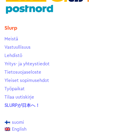
Slurp
Meistä
Vastuullisuus
Lehdistö
Yritys- ja yhteystiedot
Tietosuojaseloste
Yleiset sopimusehdot
Työpaikat
Tilaa uutiskirje
SLURPが日本へ！
suomi
English