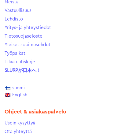
Meistä
Vastuullisuus
Lehdistö
Yritys- ja yhteystiedot
Tietosuojaseloste
Yleiset sopimusehdot
Työpaikat
Tilaa uutiskirje
SLURPが日本へ！
suomi
English
Ohjeet & asiakaspalvelu
Usein kysyttyä
Ota yhteyttä