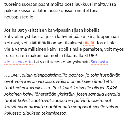
tuoreina suoraan paahtimoilta postiluukkuusi mahtuvissa
pakkauksissa tai kilon pussikoossa toimitettuna
noutopisteelle.
Jos haluat yksittäisen kahvipussin sijaan kokeilla
kahvielämystilausta, jossa kahvi ei pääse ikinä loppumaan
kotoasi, voit räätälöidä oman tilauksesi
täällä
. Jos et ole
vielä varma millainen kahvi sopii sinulle parhaiten, voit myös
tutustua eri makumaailmoihin tilaamalla SLURP
aloituspaketin
tai yksittäisen elämyskahvin
Saksasta
.
HUOM! Jollain pienpaahtimoilla paahto- ja toimituspäivät
ovat vain kerran viikossa. Näistä on erikseen ilmoitettu
tuotteiden kuvauksissa. Postikulut kahveille alkaen 3,49€.
Jokainen kahvi lähetetään yksittäin, joten samalla kerralla
tilatut kahvit saattavat saapua eri päivinä. Useimmat
kahvit suomalaisilta paahtimoilta saapuvat sinulle viikon
kuluessa tilauksen tekemisestä.