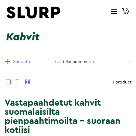
0
Kahvit
Suodata
1 product
Vastapaahdetut kahvit
suomalaisilta
pienpaahtimoilta – suoraan
kotiisi