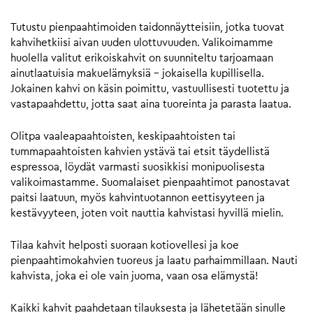
Tutustu pienpaahtimoiden taidonnäytteisiin, jotka tuovat
kahvihetkiisi aivan uuden ulottuvuuden. Valikoimamme
huolella valitut erikoiskahvit on suunniteltu tarjoamaan
ainutlaatuisia makuelämyksiä – jokaisella kupillisella.
Jokainen kahvi on käsin poimittu, vastuullisesti tuotettu ja
vastapaahdettu, jotta saat aina tuoreinta ja parasta laatua.
Olitpa vaaleapaahtoisten, keskipaahtoisten tai
tummapaahtoisten kahvien ystävä tai etsit täydellistä
espressoa, löydät varmasti suosikkisi monipuolisesta
valikoimastamme. Suomalaiset pienpaahtimot panostavat
paitsi laatuun, myös kahvintuotannon eettisyyteen ja
kestävyyteen, joten voit nauttia kahvistasi hyvillä mielin.
Tilaa kahvit helposti suoraan kotiovellesi ja koe
pienpaahtimokahvien tuoreus ja laatu parhaimmillaan. Nauti
kahvista, joka ei ole vain juoma, vaan osa elämystä!
Kaikki kahvit paahdetaan tilauksesta ja lähetetään sinulle