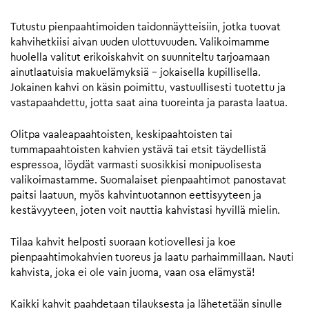
Tutustu pienpaahtimoiden taidonnäytteisiin, jotka tuovat
kahvihetkiisi aivan uuden ulottuvuuden. Valikoimamme
huolella valitut erikoiskahvit on suunniteltu tarjoamaan
ainutlaatuisia makuelämyksiä – jokaisella kupillisella.
Jokainen kahvi on käsin poimittu, vastuullisesti tuotettu ja
vastapaahdettu, jotta saat aina tuoreinta ja parasta laatua.
Olitpa vaaleapaahtoisten, keskipaahtoisten tai
tummapaahtoisten kahvien ystävä tai etsit täydellistä
espressoa, löydät varmasti suosikkisi monipuolisesta
valikoimastamme. Suomalaiset pienpaahtimot panostavat
paitsi laatuun, myös kahvintuotannon eettisyyteen ja
kestävyyteen, joten voit nauttia kahvistasi hyvillä mielin.
Tilaa kahvit helposti suoraan kotiovellesi ja koe
pienpaahtimokahvien tuoreus ja laatu parhaimmillaan. Nauti
kahvista, joka ei ole vain juoma, vaan osa elämystä!
Kaikki kahvit paahdetaan tilauksesta ja lähetetään sinulle