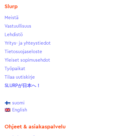
Slurp
Meistä
Vastuullisuus
Lehdistö
Yritys- ja yhteystiedot
Tietosuojaseloste
Yleiset sopimusehdot
Työpaikat
Tilaa uutiskirje
SLURPが日本へ！
suomi
English
Ohjeet & asiakaspalvelu