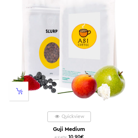
Quickview
Guji Medium
10,90
€
ALKAEN: