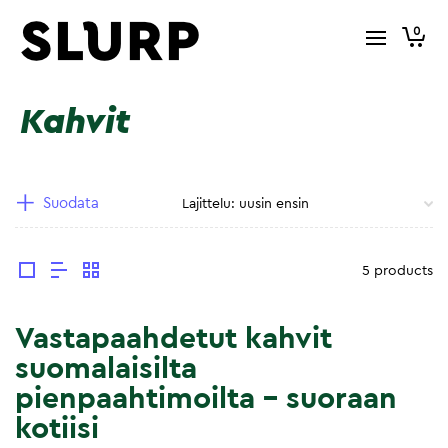
0
Kahvit
Suodata
5 products
Vastapaahdetut kahvit
suomalaisilta
pienpaahtimoilta – suoraan
kotiisi