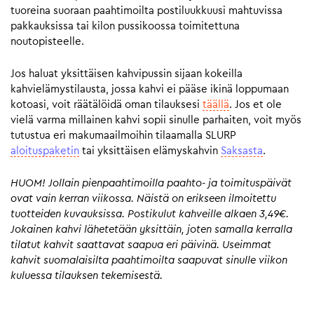
tuoreina suoraan paahtimoilta postiluukkuusi mahtuvissa
pakkauksissa tai kilon pussikoossa toimitettuna
noutopisteelle.
Jos haluat yksittäisen kahvipussin sijaan kokeilla
kahvielämystilausta, jossa kahvi ei pääse ikinä loppumaan
kotoasi, voit räätälöidä oman tilauksesi
täällä
. Jos et ole
vielä varma millainen kahvi sopii sinulle parhaiten, voit myös
tutustua eri makumaailmoihin tilaamalla SLURP
aloituspaketin
tai yksittäisen elämyskahvin
Saksasta
.
HUOM! Jollain pienpaahtimoilla paahto- ja toimituspäivät
ovat vain kerran viikossa. Näistä on erikseen ilmoitettu
tuotteiden kuvauksissa. Postikulut kahveille alkaen 3,49€.
Jokainen kahvi lähetetään yksittäin, joten samalla kerralla
tilatut kahvit saattavat saapua eri päivinä. Useimmat
kahvit suomalaisilta paahtimoilta saapuvat sinulle viikon
kuluessa tilauksen tekemisestä.