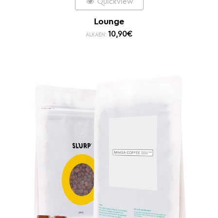
Quickview
Lounge
10,90
€
ALKAEN: