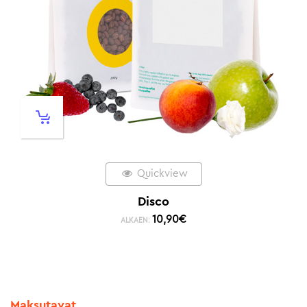
Quickview
Disco
10,90
€
ALKAEN:
Maksutavat