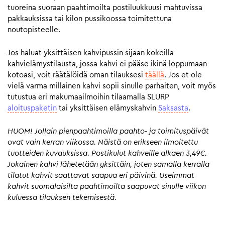
tuoreina suoraan paahtimoilta postiluukkuusi mahtuvissa
pakkauksissa tai kilon pussikoossa toimitettuna
noutopisteelle.
Jos haluat yksittäisen kahvipussin sijaan kokeilla
kahvielämystilausta, jossa kahvi ei pääse ikinä loppumaan
kotoasi, voit räätälöidä oman tilauksesi
täällä
. Jos et ole
vielä varma millainen kahvi sopii sinulle parhaiten, voit myös
tutustua eri makumaailmoihin tilaamalla SLURP
aloituspaketin
tai yksittäisen elämyskahvin
Saksasta
.
HUOM! Jollain pienpaahtimoilla paahto- ja toimituspäivät
ovat vain kerran viikossa. Näistä on erikseen ilmoitettu
tuotteiden kuvauksissa. Postikulut kahveille alkaen 3,49€.
Jokainen kahvi lähetetään yksittäin, joten samalla kerralla
tilatut kahvit saattavat saapua eri päivinä. Useimmat
kahvit suomalaisilta paahtimoilta saapuvat sinulle viikon
kuluessa tilauksen tekemisestä.