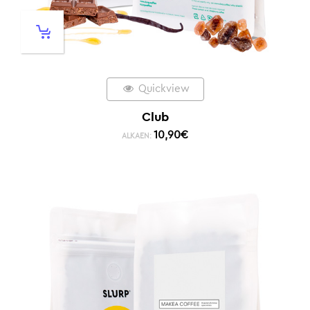
Quickview
Club
10,90
€
ALKAEN: