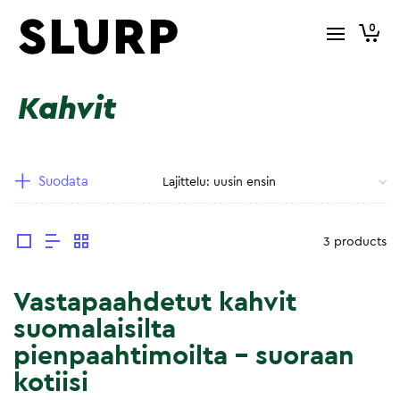
0
Kahvit
Suodata
3 products
Vastapaahdetut kahvit
suomalaisilta
pienpaahtimoilta – suoraan
kotiisi