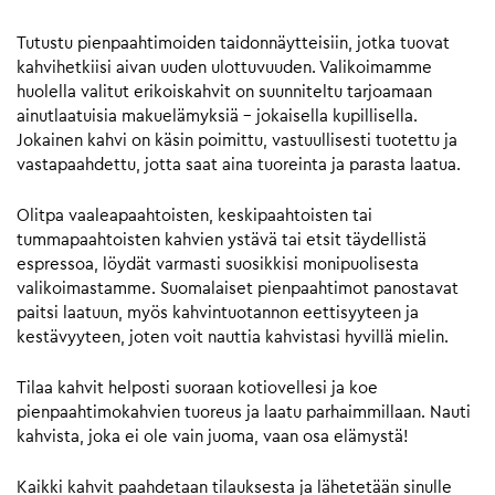
Tutustu pienpaahtimoiden taidonnäytteisiin, jotka tuovat
kahvihetkiisi aivan uuden ulottuvuuden. Valikoimamme
huolella valitut erikoiskahvit on suunniteltu tarjoamaan
ainutlaatuisia makuelämyksiä – jokaisella kupillisella.
Jokainen kahvi on käsin poimittu, vastuullisesti tuotettu ja
vastapaahdettu, jotta saat aina tuoreinta ja parasta laatua.
Olitpa vaaleapaahtoisten, keskipaahtoisten tai
tummapaahtoisten kahvien ystävä tai etsit täydellistä
espressoa, löydät varmasti suosikkisi monipuolisesta
valikoimastamme. Suomalaiset pienpaahtimot panostavat
paitsi laatuun, myös kahvintuotannon eettisyyteen ja
kestävyyteen, joten voit nauttia kahvistasi hyvillä mielin.
Tilaa kahvit helposti suoraan kotiovellesi ja koe
pienpaahtimokahvien tuoreus ja laatu parhaimmillaan. Nauti
kahvista, joka ei ole vain juoma, vaan osa elämystä!
Kaikki kahvit paahdetaan tilauksesta ja lähetetään sinulle