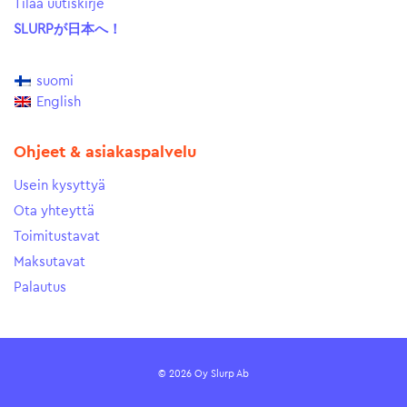
Tilaa uutiskirje
SLURPが日本へ！
suomi
English
Ohjeet & asiakaspalvelu
Usein kysyttyä
Ota yhteyttä
Toimitustavat
Maksutavat
Palautus
© 2026 Oy Slurp Ab