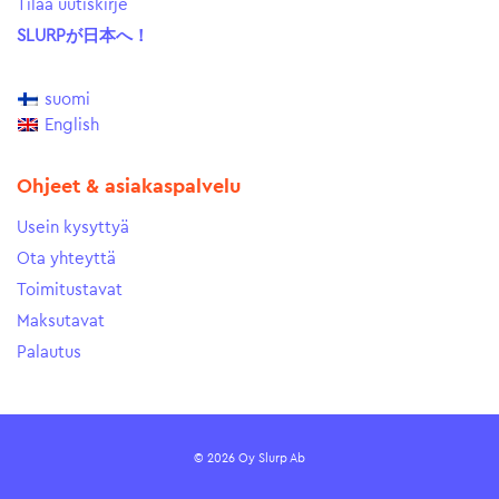
Tilaa uutiskirje
SLURPが日本へ！
suomi
English
Ohjeet & asiakaspalvelu
Usein kysyttyä
Ota yhteyttä
Toimitustavat
Maksutavat
Palautus
© 2026 Oy Slurp Ab