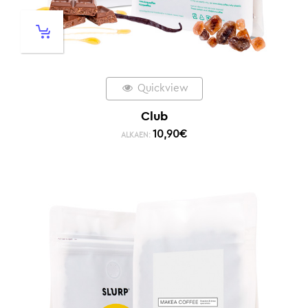
Quickview
Club
10,90
€
ALKAEN: