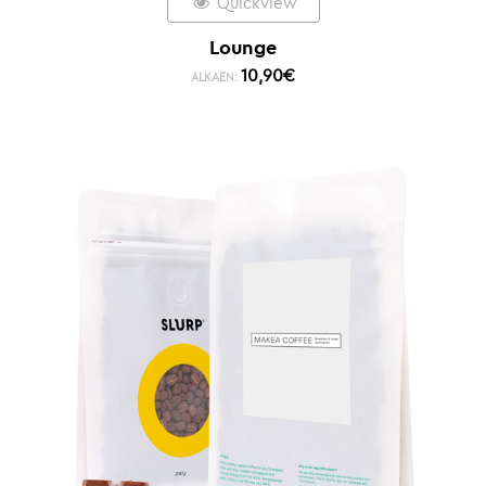
Quickview
Lounge
10,90
€
ALKAEN: