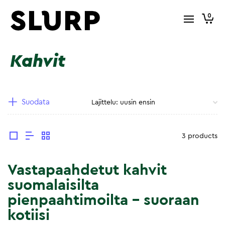
0
Kahvit
Suodata
3 products
Vastapaahdetut kahvit
suomalaisilta
pienpaahtimoilta – suoraan
kotiisi