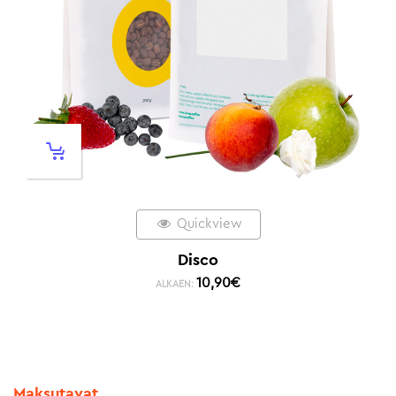
Quickview
Disco
10,90
€
ALKAEN:
Maksutavat