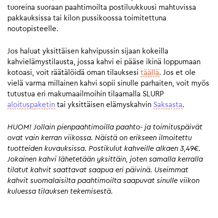
tuoreina suoraan paahtimoilta postiluukkuusi mahtuvissa
pakkauksissa tai kilon pussikoossa toimitettuna
noutopisteelle.
Jos haluat yksittäisen kahvipussin sijaan kokeilla
kahvielämystilausta, jossa kahvi ei pääse ikinä loppumaan
kotoasi, voit räätälöidä oman tilauksesi
täällä
. Jos et ole
vielä varma millainen kahvi sopii sinulle parhaiten, voit myös
tutustua eri makumaailmoihin tilaamalla SLURP
aloituspaketin
tai yksittäisen elämyskahvin
Saksasta
.
HUOM! Jollain pienpaahtimoilla paahto- ja toimituspäivät
ovat vain kerran viikossa. Näistä on erikseen ilmoitettu
tuotteiden kuvauksissa. Postikulut kahveille alkaen 3,49€.
Jokainen kahvi lähetetään yksittäin, joten samalla kerralla
tilatut kahvit saattavat saapua eri päivinä. Useimmat
kahvit suomalaisilta paahtimoilta saapuvat sinulle viikon
kuluessa tilauksen tekemisestä.