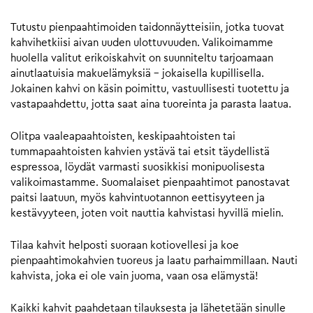
Tutustu pienpaahtimoiden taidonnäytteisiin, jotka tuovat
kahvihetkiisi aivan uuden ulottuvuuden. Valikoimamme
huolella valitut erikoiskahvit on suunniteltu tarjoamaan
ainutlaatuisia makuelämyksiä – jokaisella kupillisella.
Jokainen kahvi on käsin poimittu, vastuullisesti tuotettu ja
vastapaahdettu, jotta saat aina tuoreinta ja parasta laatua.
Olitpa vaaleapaahtoisten, keskipaahtoisten tai
tummapaahtoisten kahvien ystävä tai etsit täydellistä
espressoa, löydät varmasti suosikkisi monipuolisesta
valikoimastamme. Suomalaiset pienpaahtimot panostavat
paitsi laatuun, myös kahvintuotannon eettisyyteen ja
kestävyyteen, joten voit nauttia kahvistasi hyvillä mielin.
Tilaa kahvit helposti suoraan kotiovellesi ja koe
pienpaahtimokahvien tuoreus ja laatu parhaimmillaan. Nauti
kahvista, joka ei ole vain juoma, vaan osa elämystä!
Kaikki kahvit paahdetaan tilauksesta ja lähetetään sinulle