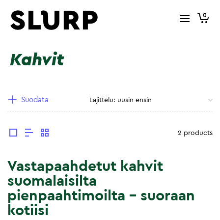
0
Kahvit
Suodata
2 products
Vastapaahdetut kahvit
suomalaisilta
pienpaahtimoilta – suoraan
kotiisi