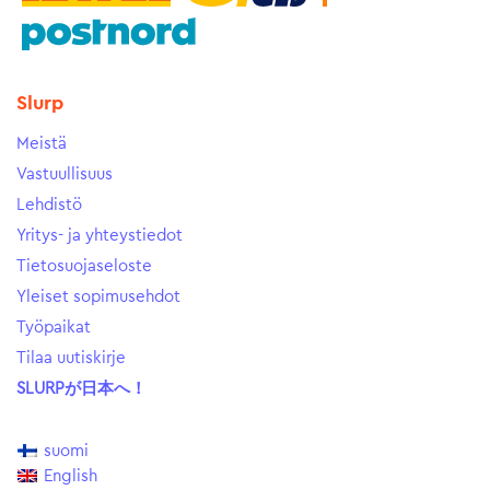
Slurp
Meistä
Vastuullisuus
Lehdistö
Yritys- ja yhteystiedot
Tietosuojaseloste
Yleiset sopimusehdot
Työpaikat
Tilaa uutiskirje
SLURPが日本へ！
suomi
English