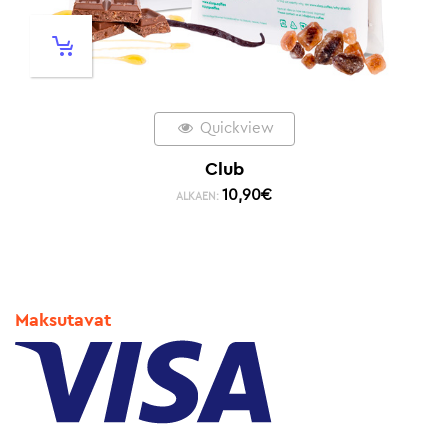
Quickview
Club
10,90
€
ALKAEN:
Maksutavat