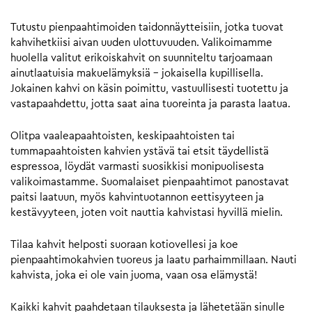
Tutustu pienpaahtimoiden taidonnäytteisiin, jotka tuovat
kahvihetkiisi aivan uuden ulottuvuuden. Valikoimamme
huolella valitut erikoiskahvit on suunniteltu tarjoamaan
ainutlaatuisia makuelämyksiä – jokaisella kupillisella.
Jokainen kahvi on käsin poimittu, vastuullisesti tuotettu ja
vastapaahdettu, jotta saat aina tuoreinta ja parasta laatua.
Olitpa vaaleapaahtoisten, keskipaahtoisten tai
tummapaahtoisten kahvien ystävä tai etsit täydellistä
espressoa, löydät varmasti suosikkisi monipuolisesta
valikoimastamme. Suomalaiset pienpaahtimot panostavat
paitsi laatuun, myös kahvintuotannon eettisyyteen ja
kestävyyteen, joten voit nauttia kahvistasi hyvillä mielin.
Tilaa kahvit helposti suoraan kotiovellesi ja koe
pienpaahtimokahvien tuoreus ja laatu parhaimmillaan. Nauti
kahvista, joka ei ole vain juoma, vaan osa elämystä!
Kaikki kahvit paahdetaan tilauksesta ja lähetetään sinulle