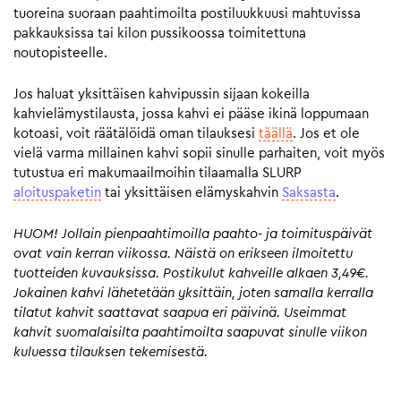
tuoreina suoraan paahtimoilta postiluukkuusi mahtuvissa
pakkauksissa tai kilon pussikoossa toimitettuna
noutopisteelle.
Jos haluat yksittäisen kahvipussin sijaan kokeilla
kahvielämystilausta, jossa kahvi ei pääse ikinä loppumaan
kotoasi, voit räätälöidä oman tilauksesi
täällä
. Jos et ole
vielä varma millainen kahvi sopii sinulle parhaiten, voit myös
tutustua eri makumaailmoihin tilaamalla SLURP
aloituspaketin
tai yksittäisen elämyskahvin
Saksasta
.
HUOM! Jollain pienpaahtimoilla paahto- ja toimituspäivät
ovat vain kerran viikossa. Näistä on erikseen ilmoitettu
tuotteiden kuvauksissa. Postikulut kahveille alkaen 3,49€.
Jokainen kahvi lähetetään yksittäin, joten samalla kerralla
tilatut kahvit saattavat saapua eri päivinä. Useimmat
kahvit suomalaisilta paahtimoilta saapuvat sinulle viikon
kuluessa tilauksen tekemisestä.