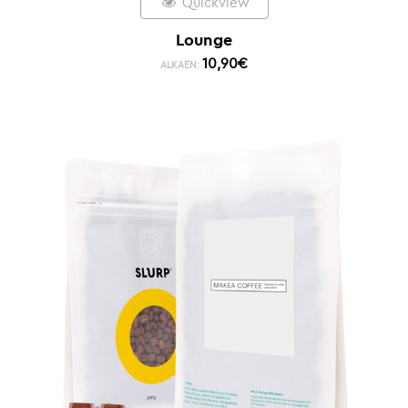
Quickview
Lounge
10,90
€
ALKAEN: