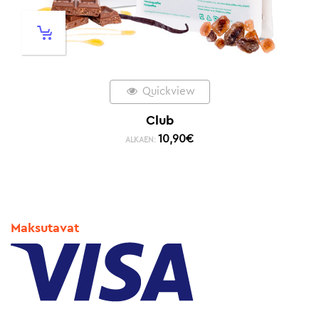
Quickview
Club
10,90
€
ALKAEN:
Maksutavat