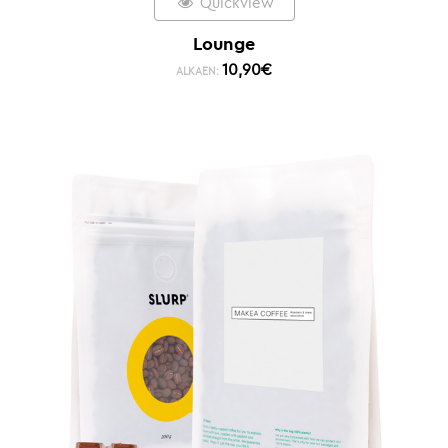
Quickview
Lounge
10,90
€
ALKAEN: