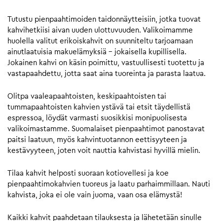
Tutustu pienpaahtimoiden taidonnäytteisiin, jotka tuovat
kahvihetkiisi aivan uuden ulottuvuuden. Valikoimamme
huolella valitut erikoiskahvit on suunniteltu tarjoamaan
ainutlaatuisia makuelämyksiä – jokaisella kupillisella.
Jokainen kahvi on käsin poimittu, vastuullisesti tuotettu ja
vastapaahdettu, jotta saat aina tuoreinta ja parasta laatua.
Olitpa vaaleapaahtoisten, keskipaahtoisten tai
tummapaahtoisten kahvien ystävä tai etsit täydellistä
espressoa, löydät varmasti suosikkisi monipuolisesta
valikoimastamme. Suomalaiset pienpaahtimot panostavat
paitsi laatuun, myös kahvintuotannon eettisyyteen ja
kestävyyteen, joten voit nauttia kahvistasi hyvillä mielin.
Tilaa kahvit helposti suoraan kotiovellesi ja koe
pienpaahtimokahvien tuoreus ja laatu parhaimmillaan. Nauti
kahvista, joka ei ole vain juoma, vaan osa elämystä!
Kaikki kahvit paahdetaan tilauksesta ja lähetetään sinulle