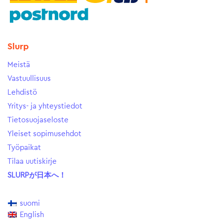
Slurp
Meistä
Vastuullisuus
Lehdistö
Yritys- ja yhteystiedot
Tietosuojaseloste
Yleiset sopimusehdot
Työpaikat
Tilaa uutiskirje
SLURPが日本へ！
suomi
English