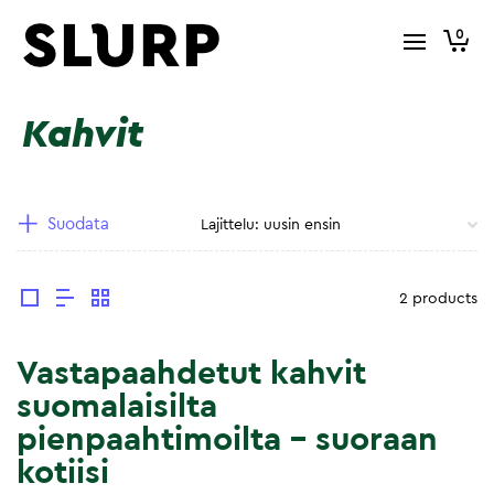
0
Kahvit
Suodata
2 products
Vastapaahdetut kahvit
suomalaisilta
pienpaahtimoilta – suoraan
kotiisi