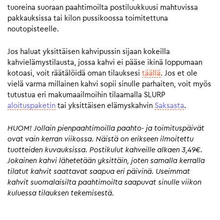
tuoreina suoraan paahtimoilta postiluukkuusi mahtuvissa
pakkauksissa tai kilon pussikoossa toimitettuna
noutopisteelle.
Jos haluat yksittäisen kahvipussin sijaan kokeilla
kahvielämystilausta, jossa kahvi ei pääse ikinä loppumaan
kotoasi, voit räätälöidä oman tilauksesi
täällä
. Jos et ole
vielä varma millainen kahvi sopii sinulle parhaiten, voit myös
tutustua eri makumaailmoihin tilaamalla SLURP
aloituspaketin
tai yksittäisen elämyskahvin
Saksasta
.
HUOM! Jollain pienpaahtimoilla paahto- ja toimituspäivät
ovat vain kerran viikossa. Näistä on erikseen ilmoitettu
tuotteiden kuvauksissa. Postikulut kahveille alkaen 3,49€.
Jokainen kahvi lähetetään yksittäin, joten samalla kerralla
tilatut kahvit saattavat saapua eri päivinä. Useimmat
kahvit suomalaisilta paahtimoilta saapuvat sinulle viikon
kuluessa tilauksen tekemisestä.