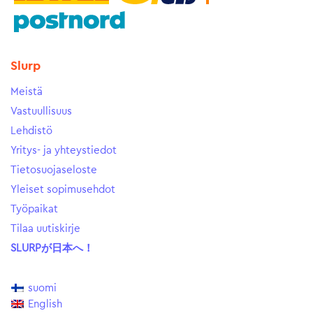
Slurp
Meistä
Vastuullisuus
Lehdistö
Yritys- ja yhteystiedot
Tietosuojaseloste
Yleiset sopimusehdot
Työpaikat
Tilaa uutiskirje
SLURPが日本へ！
suomi
English