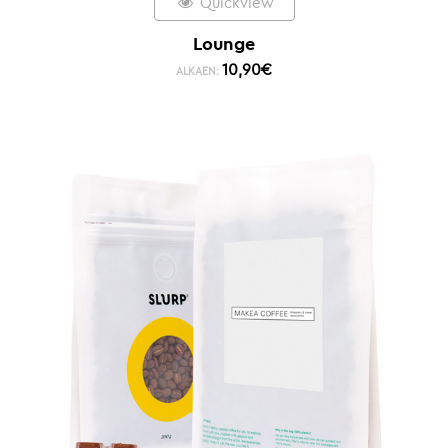
Quickview
Lounge
10,90
€
ALKAEN: