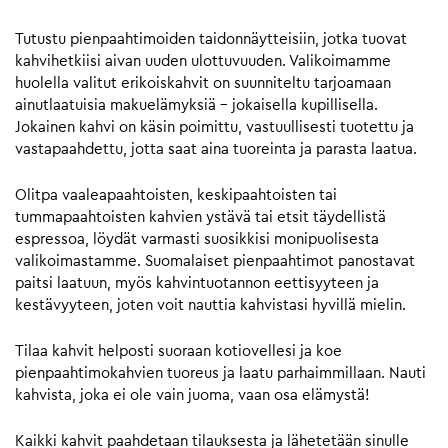
Tutustu pienpaahtimoiden taidonnäytteisiin, jotka tuovat
kahvihetkiisi aivan uuden ulottuvuuden. Valikoimamme
huolella valitut erikoiskahvit on suunniteltu tarjoamaan
ainutlaatuisia makuelämyksiä – jokaisella kupillisella.
Jokainen kahvi on käsin poimittu, vastuullisesti tuotettu ja
vastapaahdettu, jotta saat aina tuoreinta ja parasta laatua.
Olitpa vaaleapaahtoisten, keskipaahtoisten tai
tummapaahtoisten kahvien ystävä tai etsit täydellistä
espressoa, löydät varmasti suosikkisi monipuolisesta
valikoimastamme. Suomalaiset pienpaahtimot panostavat
paitsi laatuun, myös kahvintuotannon eettisyyteen ja
kestävyyteen, joten voit nauttia kahvistasi hyvillä mielin.
Tilaa kahvit helposti suoraan kotiovellesi ja koe
pienpaahtimokahvien tuoreus ja laatu parhaimmillaan. Nauti
kahvista, joka ei ole vain juoma, vaan osa elämystä!
Kaikki kahvit paahdetaan tilauksesta ja lähetetään sinulle