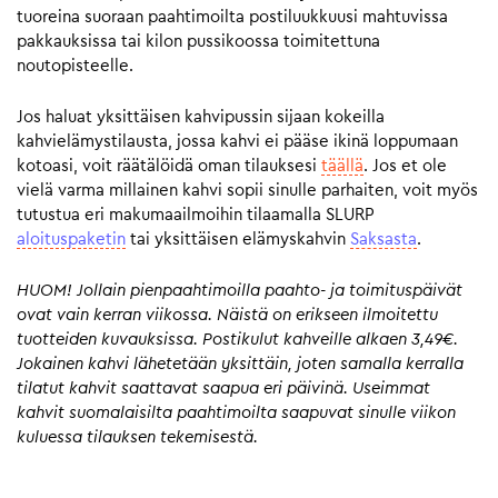
tuoreina suoraan paahtimoilta postiluukkuusi mahtuvissa
pakkauksissa tai kilon pussikoossa toimitettuna
noutopisteelle.
Jos haluat yksittäisen kahvipussin sijaan kokeilla
kahvielämystilausta, jossa kahvi ei pääse ikinä loppumaan
kotoasi, voit räätälöidä oman tilauksesi
täällä
. Jos et ole
vielä varma millainen kahvi sopii sinulle parhaiten, voit myös
tutustua eri makumaailmoihin tilaamalla SLURP
aloituspaketin
tai yksittäisen elämyskahvin
Saksasta
.
HUOM! Jollain pienpaahtimoilla paahto- ja toimituspäivät
ovat vain kerran viikossa. Näistä on erikseen ilmoitettu
tuotteiden kuvauksissa. Postikulut kahveille alkaen 3,49€.
Jokainen kahvi lähetetään yksittäin, joten samalla kerralla
tilatut kahvit saattavat saapua eri päivinä. Useimmat
kahvit suomalaisilta paahtimoilta saapuvat sinulle viikon
kuluessa tilauksen tekemisestä.