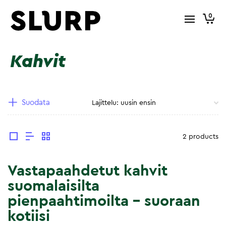
0
Kahvit
Suodata
2 products
Vastapaahdetut kahvit
suomalaisilta
pienpaahtimoilta – suoraan
kotiisi