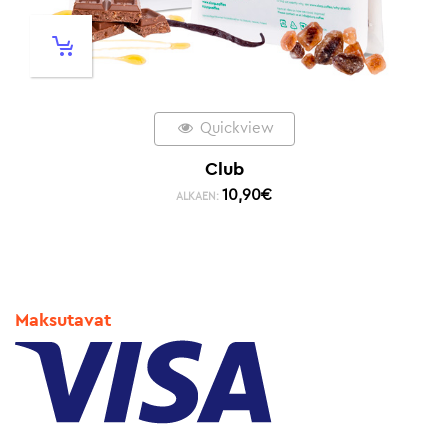
Quickview
Club
10,90
€
ALKAEN:
Maksutavat