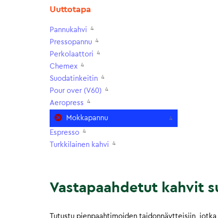
Uuttotapa
4
Pannukahvi
4
Pressopannu
4
Perkolaattori
4
Chemex
4
Suodatinkeitin
4
Pour over (V60)
4
Aeropress
Mokkapannu
4
4
Espresso
4
Turkkilainen kahvi
Vastapaahdetut kahvit su
Tutustu pienpaahtimoiden taidonnäytteisiin, jotka 