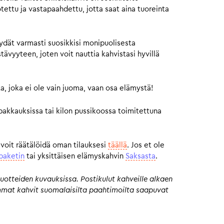
otettu ja vastapaahdettu, jotta saat aina tuoreinta
ydät varmasti suosikkisi monipuolisesta
vyyteen, joten voit nauttia kahvistasi hyvillä
a, joka ei ole vain juoma, vaan osa elämystä!
pakkauksissa tai kilon pussikoossa toimitettuna
 voit räätälöidä oman tilauksesi
täällä
. Jos et ole
paketin
tai yksittäisen elämyskahvin
Saksasta
.
uotteiden kuvauksissa. Postikulut kahveille alkaen
eimmat kahvit suomalaisilta paahtimoilta saapuvat