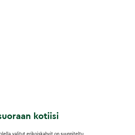
uoraan kotiisi
ella valitut erikoiskahvit on suunniteltu