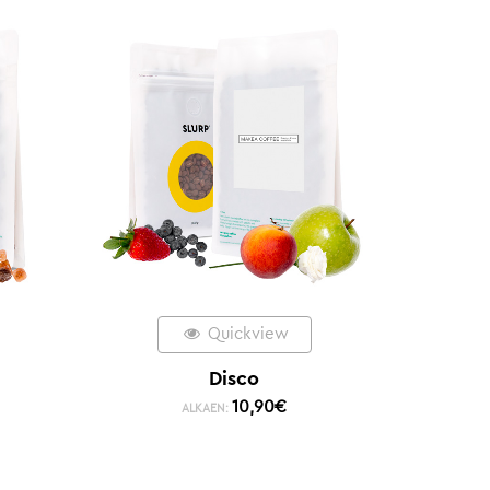
Quickview
Disco
10,90
€
ALKAEN: