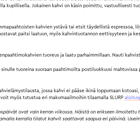
a kupillisella. Jokainen kahvi on käsin poimittu, vastuullisesti tu
mmapaahtoisten kahvien ystävä tai etsit täydellistä espressoa, lö
avat paitsi laatuun, myös kahvintuotannon eettisyyteen ja kestä
pienpaahtimokahvien tuoreus ja laatu parhaimmillaan. Nauti kahvist
 sinulle tuoreina suoraan paahtimoilta postiluukkuusi mahtuvissa 
kahvielämystilausta, jossa kahvi ei pääse ikinä loppumaan kotoasi,
n, voit myös tutustua eri makumaailmoihin tilaamalla SLURP
aloitus
päivät ovat vain kerran viikossa. Näistä on erikseen ilmoitettu t
 samalla kerralla tilatut kahvit saattavat saapua eri päivinä. Us