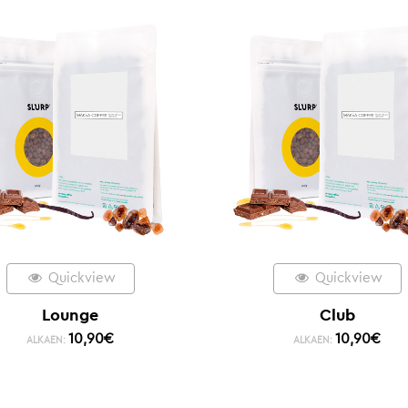
Quickview
Quickview
Lounge
Club
10,90
€
10,90
€
ALKAEN:
ALKAEN: