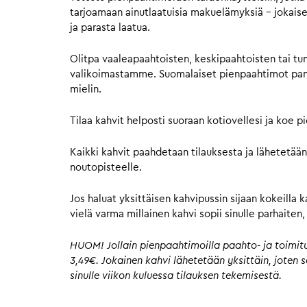
tarjoamaan ainutlaatuisia makuelämyksiä – jokaisell
ja parasta laatua.
Olitpa vaaleapaahtoisten, keskipaahtoisten tai tu
valikoimastamme. Suomalaiset pienpaahtimot panost
mielin.
Tilaa kahvit helposti suoraan kotiovellesi ja koe 
Kaikki kahvit paahdetaan tilauksesta ja lähetetään
noutopisteelle.
Jos haluat yksittäisen kahvipussin sijaan kokeilla 
vielä varma millainen kahvi sopii sinulle parhaite
HUOM! Jollain pienpaahtimoilla paahto- ja toimitus
3,49€. Jokainen kahvi lähetetään yksittäin, joten
sinulle viikon kuluessa tilauksen tekemisestä.