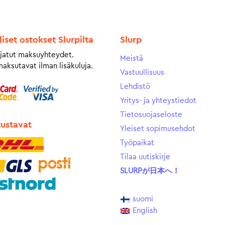
liset ostokset Slurpilta
Slurp
jatut maksuyhteydet.
Meistä
maksutavat ilman lisäkuluja.
Vastuullisuus
Lehdistö
Yritys- ja yhteystiedot
Tietosuojaseloste
tustavat
Yleiset sopimusehdot
Työpaikat
Tilaa uutiskirje
SLURPが日本へ！
suomi
English