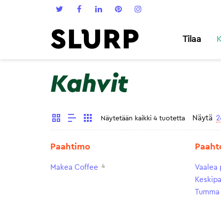
Tilaa
K
Kahvit
Näytä
2
Näytetään kaikki 4 tuotetta
Paahtimo
Paaht
4
Makea Coffee
Vaalea 
Keskip
Tumma 