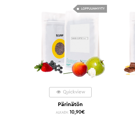
LOPPUUNMYYTY
Quickview
Pärinätön
10,90
€
ALKAEN: