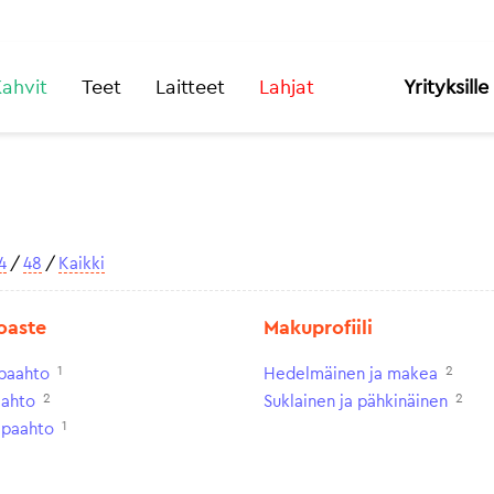
ahvit
Teet
Laitteet
Lahjat
Yrityksille
4
/
48
/
Kaikki
oaste
Makuprofiili
1
2
paahto
Hedelmäinen ja makea
2
2
aahto
Suklainen ja pähkinäinen
1
paahto