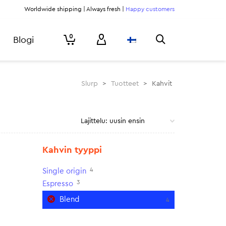
Worldwide shipping | Always fresh |
Happy customers
0
Blogi
Slurp
>
Tuotteet
>
Kahvit
Kahvin tyyppi
4
Single origin
3
Espresso
Blend
4