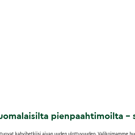
omalaisilta pienpaahtimoilta – s
tuovat kahvihetkiisi aivan uuden ulottuvuuden. Valikoimamme huol