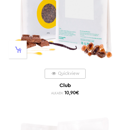
Quickview
Club
10,90
€
ALKAEN: