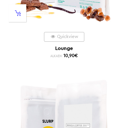
Quickview
Lounge
10,90
€
ALKAEN: