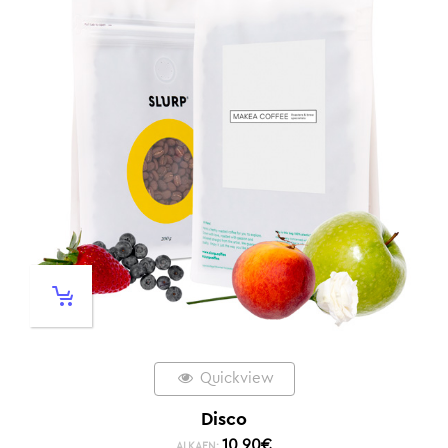
Quickview
Disco
10,90
€
ALKAEN: