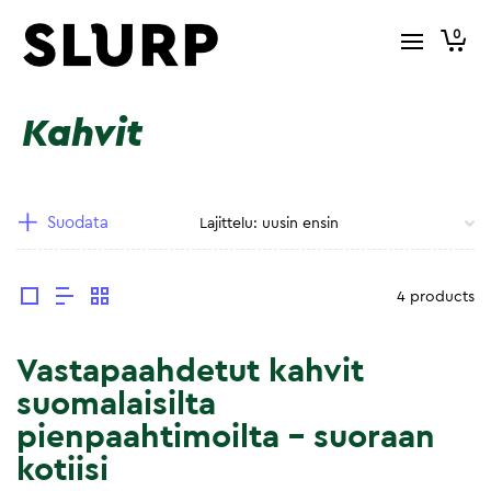
0
Kahvit
Suodata
4 products
Vastapaahdetut kahvit
suomalaisilta
pienpaahtimoilta – suoraan
kotiisi