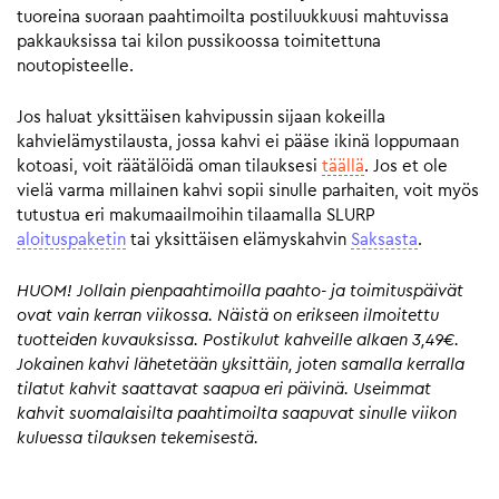
tuoreina suoraan paahtimoilta postiluukkuusi mahtuvissa
pakkauksissa tai kilon pussikoossa toimitettuna
noutopisteelle.
Jos haluat yksittäisen kahvipussin sijaan kokeilla
kahvielämystilausta, jossa kahvi ei pääse ikinä loppumaan
kotoasi, voit räätälöidä oman tilauksesi
täällä
. Jos et ole
vielä varma millainen kahvi sopii sinulle parhaiten, voit myös
tutustua eri makumaailmoihin tilaamalla SLURP
aloituspaketin
tai yksittäisen elämyskahvin
Saksasta
.
HUOM! Jollain pienpaahtimoilla paahto- ja toimituspäivät
ovat vain kerran viikossa. Näistä on erikseen ilmoitettu
tuotteiden kuvauksissa. Postikulut kahveille alkaen 3,49€.
Jokainen kahvi lähetetään yksittäin, joten samalla kerralla
tilatut kahvit saattavat saapua eri päivinä. Useimmat
kahvit suomalaisilta paahtimoilta saapuvat sinulle viikon
kuluessa tilauksen tekemisestä.