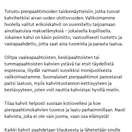
Tutustu pienpaahtimoiden taidonnäytteisiin, jotka tuovat
kahvihetkiisi aivan uuden ulottuvuuden. Valikoimamme
huolella valitut erikoiskahvit on suunniteltu tarjoamaan
ainutlaatuisia makuelämyksiä – jokaisella kupillisella.
Jokainen kahvi on käsin poimittu, vastuullisesti tuotettu ja
vastapaahdettu, jotta saat aina tuoreinta ja parasta laatua.
Olitpa vaaleapaahtoisten, keskipaahtoisten tai
tummapaahtoisten kahvien ystävä tai etsit täydellistä
espressoa, löydät varmasti suosikkisi monipuolisesta
valikoimastamme. Suomalaiset pienpaahtimot panostavat
paitsi laatuun, myös kahvintuotannon eettisyyteen ja
kestävyyteen, joten voit nauttia kahvistasi hyvillä mielin.
Tilaa kahvit helposti suoraan kotiovellesi ja koe
pienpaahtimokahvien tuoreus ja laatu parhaimmillaan. Nauti
kahvista, joka ei ole vain juoma, vaan osa elämystä!
Kaikki kahvit paahdetaan tilauksesta ja lähetetään sinulle