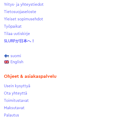
Yritys- ja yhteystiedot
Tietosuojaseloste
Yleiset sopimusehdot
Työpaikat
Tilaa uutiskirje
SLURPが日本へ！
suomi
English
Ohjeet & asiakaspalvelu
Usein kysyttyä
Ota yhteyttä
Toimitustavat
Maksutavat
Palautus