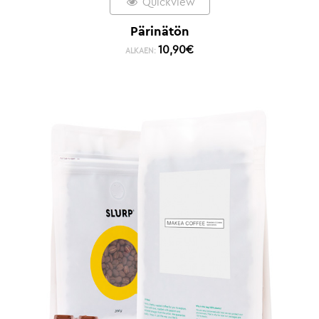
Quickview
Pärinätön
10,90
€
ALKAEN: