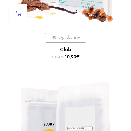
Quickview
Club
10,90
€
ALKAEN: