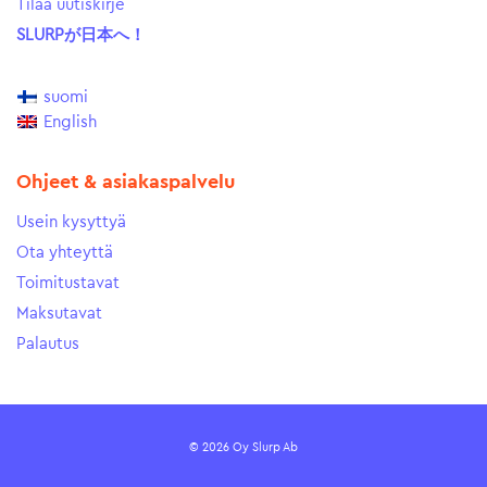
Tilaa uutiskirje
SLURPが日本へ！
suomi
English
Ohjeet & asiakaspalvelu
Usein kysyttyä
Ota yhteyttä
Toimitustavat
Maksutavat
Palautus
© 2026 Oy Slurp Ab