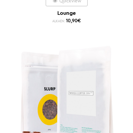
Quickview
Lounge
10,90
€
ALKAEN: