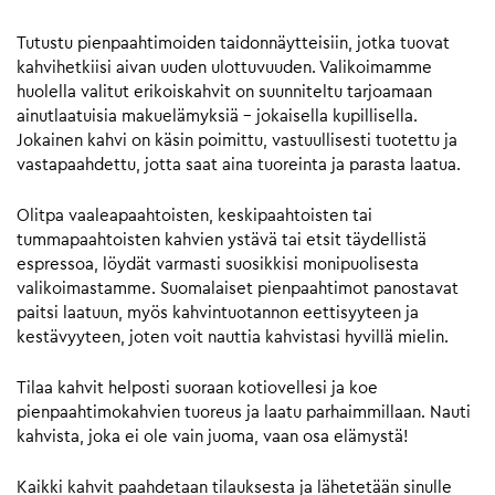
Tutustu pienpaahtimoiden taidonnäytteisiin, jotka tuovat
kahvihetkiisi aivan uuden ulottuvuuden. Valikoimamme
huolella valitut erikoiskahvit on suunniteltu tarjoamaan
ainutlaatuisia makuelämyksiä – jokaisella kupillisella.
Jokainen kahvi on käsin poimittu, vastuullisesti tuotettu ja
vastapaahdettu, jotta saat aina tuoreinta ja parasta laatua.
Olitpa vaaleapaahtoisten, keskipaahtoisten tai
tummapaahtoisten kahvien ystävä tai etsit täydellistä
espressoa, löydät varmasti suosikkisi monipuolisesta
valikoimastamme. Suomalaiset pienpaahtimot panostavat
paitsi laatuun, myös kahvintuotannon eettisyyteen ja
kestävyyteen, joten voit nauttia kahvistasi hyvillä mielin.
Tilaa kahvit helposti suoraan kotiovellesi ja koe
pienpaahtimokahvien tuoreus ja laatu parhaimmillaan. Nauti
kahvista, joka ei ole vain juoma, vaan osa elämystä!
Kaikki kahvit paahdetaan tilauksesta ja lähetetään sinulle