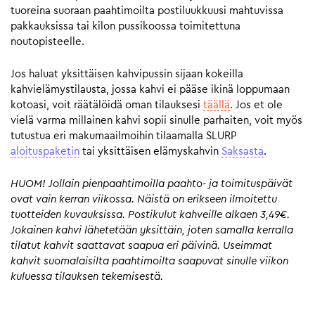
tuoreina suoraan paahtimoilta postiluukkuusi mahtuvissa
pakkauksissa tai kilon pussikoossa toimitettuna
noutopisteelle.
Jos haluat yksittäisen kahvipussin sijaan kokeilla
kahvielämystilausta, jossa kahvi ei pääse ikinä loppumaan
kotoasi, voit räätälöidä oman tilauksesi
täällä
. Jos et ole
vielä varma millainen kahvi sopii sinulle parhaiten, voit myös
tutustua eri makumaailmoihin tilaamalla SLURP
aloituspaketin
tai yksittäisen elämyskahvin
Saksasta
.
HUOM! Jollain pienpaahtimoilla paahto- ja toimituspäivät
ovat vain kerran viikossa. Näistä on erikseen ilmoitettu
tuotteiden kuvauksissa. Postikulut kahveille alkaen 3,49€.
Jokainen kahvi lähetetään yksittäin, joten samalla kerralla
tilatut kahvit saattavat saapua eri päivinä. Useimmat
kahvit suomalaisilta paahtimoilta saapuvat sinulle viikon
kuluessa tilauksen tekemisestä.