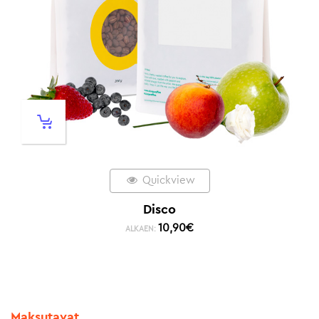
Quickview
Disco
10,90
€
ALKAEN:
Maksutavat