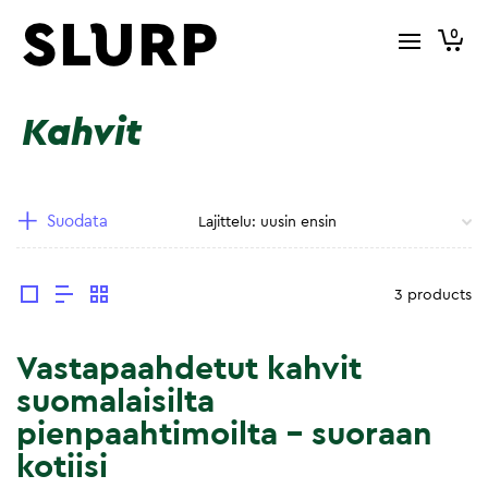
0
Kahvit
Suodata
3 products
Vastapaahdetut kahvit
suomalaisilta
pienpaahtimoilta – suoraan
kotiisi