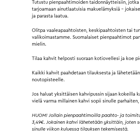
Tutustu pienpaahtimoiden taidonnäytteisiin, jotka 
tarjoamaan ainutlaatuisia makuelämyksiä – jokaisell
ja parasta laatua.
Olitpa vaaleapaahtoisten, keskipaahtoisten tai tu
valikoimastamme. Suomalaiset pienpaahtimot panost
mielin.
Tilaa kahvit helposti suoraan kotiovellesi ja koe 
Kaikki kahvit paahdetaan tilauksesta ja lähetetään
noutopisteelle.
Jos haluat yksittäisen kahvipussin sijaan kokeilla 
vielä varma millainen kahvi sopii sinulle parhaite
HUOM! Jollain pienpaahtimoilla paahto- ja toimitus
3,49€. Jokainen kahvi lähetetään yksittäin, joten
sinulle viikon kuluessa tilauksen tekemisestä.