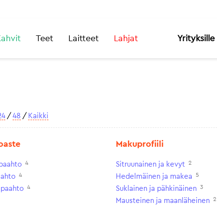
ahvit
Teet
Laitteet
Lahjat
Yrityksille
24
/
48
/
Kaikki
oaste
Makuprofiili
4
2
paahto
Sitruunainen ja kevyt
4
5
aahto
Hedelmäinen ja makea
4
3
paahto
Suklainen ja pähkinäinen
2
Mausteinen ja maanläheinen