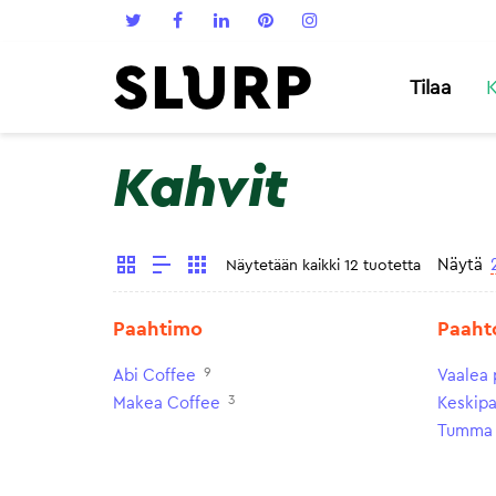
Tilaa
K
Kahvit
Näytä
Näytetään kaikki 12 tuotetta
Paahtimo
Paaht
9
Abi Coffee
Vaalea 
3
Makea Coffee
Keskip
Tumma 