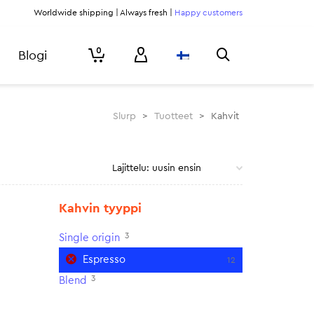
Worldwide shipping | Always fresh |
Happy customers
0
Blogi
Slurp
>
Tuotteet
>
Kahvit
Kahvin tyyppi
3
Single origin
Espresso
12
3
Blend