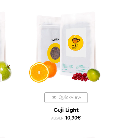
Quickview
Guji Light
10,90
€
ALKAEN: