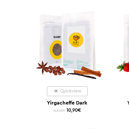
Quickview
Yirgacheffe Dark
10,90
€
ALKAEN: