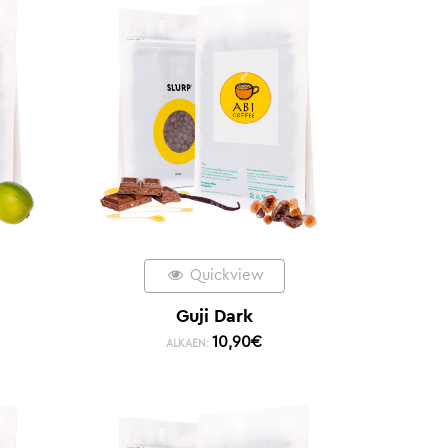
Quickview
Guji Dark
10,90
€
ALKAEN: