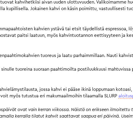
tuovat kahvihetkiisi aivan uuden ulottuvuuden. Valikoimamme huol
a kupillisella. Jokainen kahvi on käsin poimittu, vastuullisesti tu
mmapaahtoisten kahvien ystävä tai etsit täydellistä espressoa, lö
avat paitsi laatuun, myös kahvintuotannon eettisyyteen ja kestä
pienpaahtimokahvien tuoreus ja laatu parhaimmillaan. Nauti kahvist
 sinulle tuoreina suoraan paahtimoilta postiluukkuusi mahtuvissa 
kahvielämystilausta, jossa kahvi ei pääse ikinä loppumaan kotoasi,
n, voit myös tutustua eri makumaailmoihin tilaamalla SLURP
aloitus
päivät ovat vain kerran viikossa. Näistä on erikseen ilmoitettu t
 samalla kerralla tilatut kahvit saattavat saapua eri päivinä. Us