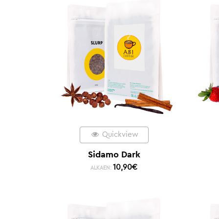
Quickview
Sidamo Dark
10,90
€
ALKAEN: