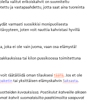
ella valitut erikoiskahvit on suunniteltu
otettu ja vastapaahdettu, jotta saat aina tuoreinta
ydät varmasti suosikkisi monipuolisesta
vyyteen, joten voit nauttia kahvistasi hyvillä
a, joka ei ole vain juoma, vaan osa elämystä!
pakkauksissa tai kilon pussikoossa toimitettuna
 voit räätälöidä oman tilauksesi
täällä
. Jos et ole
paketin
tai yksittäisen elämyskahvin
Saksasta
.
uotteiden kuvauksissa. Postikulut kahveille alkaen
eimmat kahvit suomalaisilta paahtimoilta saapuvat