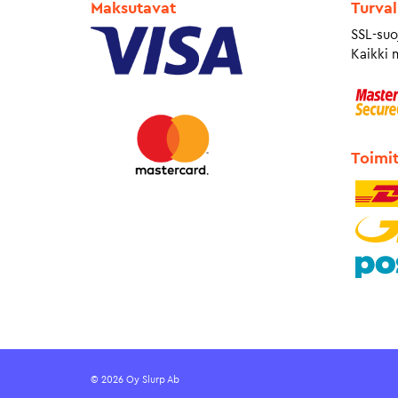
Maksutavat
Turval
SSL-suo
Kaikki 
Toimi
© 2026 Oy Slurp Ab