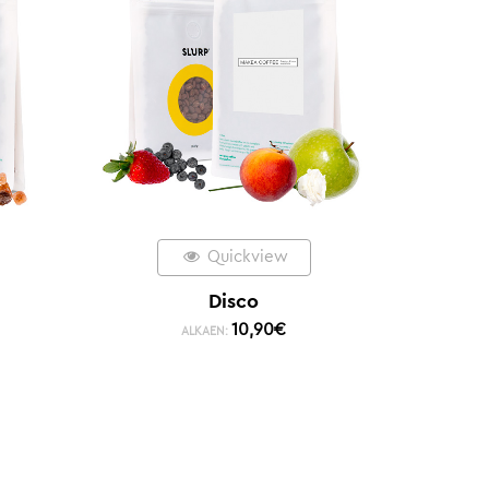
Quickview
Disco
10,90
€
ALKAEN: