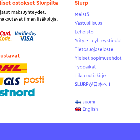
liset ostokset Slurpilta
Slurp
jatut maksuyhteydet.
Meistä
maksutavat ilman lisäkuluja.
Vastuullisuus
Lehdistö
Yritys- ja yhteystiedot
Tietosuojaseloste
tustavat
Yleiset sopimusehdot
Työpaikat
Tilaa uutiskirje
SLURPが日本へ！
suomi
English