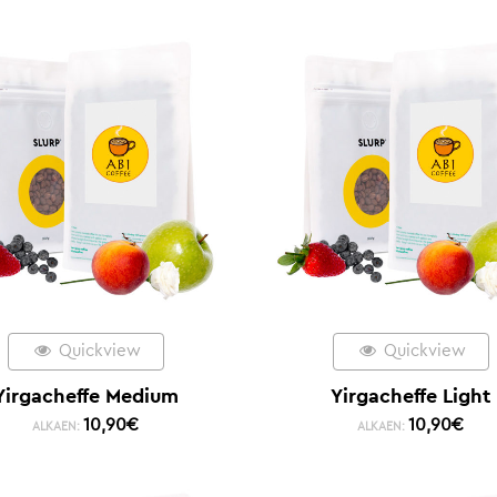
Quickview
Quickview
Yirgacheffe Medium
Yirgacheffe Light
10,90
€
10,90
€
ALKAEN:
ALKAEN: