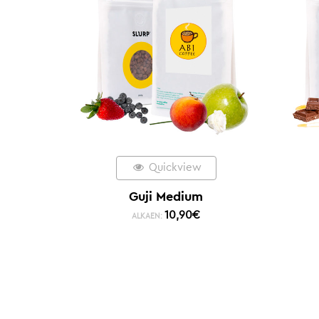
Quickview
Guji Medium
10,90
€
ALKAEN: