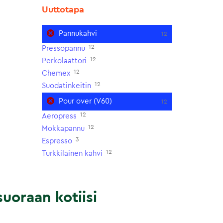
Uuttotapa
Pannukahvi
12
12
Pressopannu
12
Perkolaattori
12
Chemex
12
Suodatinkeitin
Pour over (V60)
12
12
Aeropress
12
Mokkapannu
3
Espresso
12
Turkkilainen kahvi
uoraan kotiisi