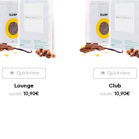
Quickview
Quickview
Lounge
Club
10,90
€
10,90
€
ALKAEN:
ALKAEN: