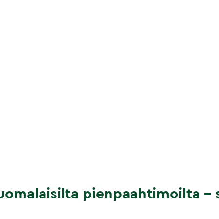
omalaisilta pienpaahtimoilta – s